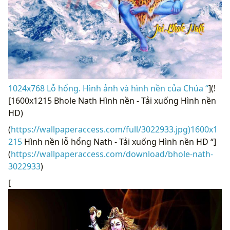
1024x768 Lỗ hổng. Hình ảnh và hình nền của Chúa “
](!
[1600x1215 Bhole Nath Hình nền - Tải xuống Hình nền
HD)
(
https://wallpaperaccess.com/full/3022933.jpg)1600x1
215
Hình nền lỗ hổng Nath - Tải xuống Hình nền HD “]
(
https://wallpaperaccess.com/download/bhole-nath-
3022933
)
[