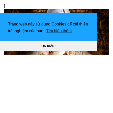
[
Trang web này sử dụng Cookies để cải thiện
trải nghiệm của bạn.
Tìm hiểu thêm
Đã hiểu!
1366x768 Shiv Shankar Bhole Nath Lord Shiva
Amarnath Shivling hình nền “
](![1280x720 Bob Marley -
Bum Bhole Nath [HD)
]
(
https://wallpaperaccess.com/full/3022948.jpg)1280x7
20
Bob Marley - Bum Bhole Nath [HD]”]
(
https://wallpaperaccess.com/download/bhole-nath-