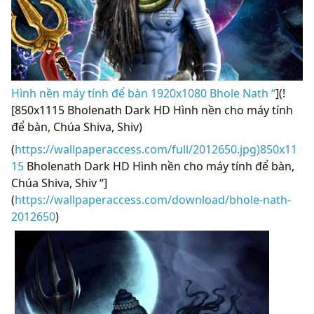
Hình nền máy tính để bàn 1920x1080 Bhole Nath “
](!
[850x1115 Bholenath Dark HD Hình nền cho máy tính
để bàn, Chúa Shiva, Shiv)
(
https://wallpaperaccess.com/full/2012650.jpg)850x11
15
Bholenath Dark HD Hình nền cho máy tính để bàn,
Chúa Shiva, Shiv “]
(
https://wallpaperaccess.com/download/bhole-nath-
2012650
)