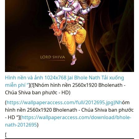
Hình nền và ảnh 1024x768 Jai Bhole Nath Tải xuống
miễn phí “
](![Nhóm hình nền 2560x1920 Bholenath -
Chúa Shiva ban phước - HD)
(
https://wallpaperaccess.com/full/2012695.jpg)Nh
óm
hình nền 2560x1920 Bholenath - Chúa Shiva ban phước
- HD “](
https://wallpaperaccess.com/download/bhole-
nath-2012695
)
[