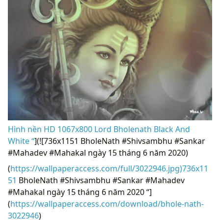
Hình nền HD 1067x800 Lord Bholenath Black And
White “
](![736x1151 BholeNath #Shivsambhu #Sankar
#Mahadev #Mahakal ngày 15 tháng 6 năm 2020)
(
https://wallpaperaccess.com/full/3022946.jpg)736x11
51
BholeNath #Shivsambhu #Sankar #Mahadev
#Mahakal ngày 15 tháng 6 năm 2020 “]
(
https://wallpaperaccess.com/download/bhole-nath-
3022946
)