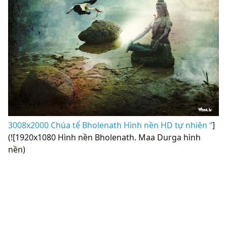
3008x2000 Chúa tể Bholenath Hình nền HD tự nhiên “
]
(![1920x1080 Hình nền Bholenath. Maa Durga hình
nền)