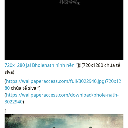
720x1280 Jai Bholenath hình nền “
](![720x1280 chúa tể
siva)
(
https://wallpaperaccess.com/full/3022940.jpg)720x12
80
chúa tể siva “]
(
https://wallpaperaccess.com/download/bhole-nath-
3022940
)
[