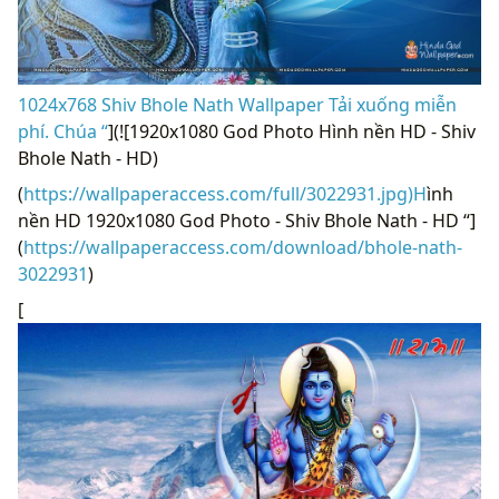
1024x768 Shiv Bhole Nath Wallpaper Tải xuống miễn
phí. Chúa “
](![1920x1080 God Photo Hình nền HD - Shiv
Bhole Nath - HD)
(
https://wallpaperaccess.com/full/3022931.jpg)H
ình
nền HD 1920x1080 God Photo - Shiv Bhole Nath - HD “]
(
https://wallpaperaccess.com/download/bhole-nath-
3022931
)
[