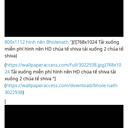
800x1112 hình nền Bholenath “
](![768x1024 Tải xuống
miễn phí hình nền HD chúa tể shiva tải xuống 2 chúa tể
shiva)
(
https://wallpaperaccess.com/full/3022938.jpg)768x10
24
Tải xuống miễn phí hình nền HD chúa tể shiva tải
xuống 2 chúa tể shiva “]
(
https://wallpaperaccess.com/download/bhole-nath-
3022938
)
[