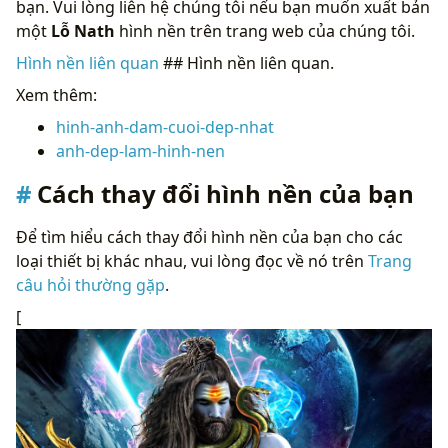
bạn. Vui lòng liên hệ chúng tôi nếu bạn muốn xuất bản
một
Lỗ Nath
hình nền trên trang web của chúng tôi.
Hình nền liên quan
## Hình nền liên quan.
Xem thêm:
hinh-anh-dam-cuoi-dep-nhat
anh-dep-lam-hinh-nen
Cách thay đổi hình nền của bạn
Để tìm hiểu cách thay đổi hình nền của bạn cho các
loại thiết bị khác nhau, vui lòng đọc về nó trên
Trang
câu hỏi thường gặp
.
[