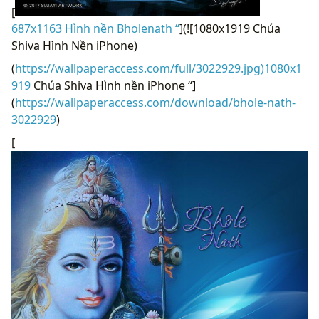
[
687x1163 Hình nền Bholenath “
](![1080x1919 Chúa
Shiva Hình Nền iPhone)
(
https://wallpaperaccess.com/full/3022929.jpg)1080x1
919
Chúa Shiva Hình nền iPhone “]
(
https://wallpaperaccess.com/download/bhole-nath-
3022929
)
[