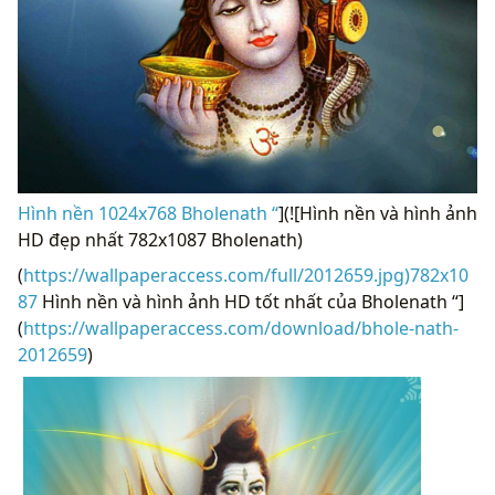
Hình nền 1024x768 Bholenath “
](![Hình nền và hình ảnh
HD đẹp nhất 782x1087 Bholenath)
(
https://wallpaperaccess.com/full/2012659.jpg)782x10
87
Hình nền và hình ảnh HD tốt nhất của Bholenath “]
(
https://wallpaperaccess.com/download/bhole-nath-
2012659
)