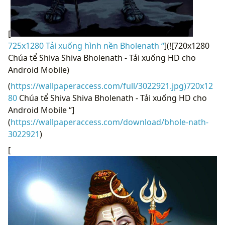
[
725x1280 Tải xuống hình nền Bholenath “
](![720x1280
Chúa tể Shiva Shiva Bholenath - Tải xuống HD cho
Android Mobile)
(
https://wallpaperaccess.com/full/3022921.jpg)720x12
80
Chúa tể Shiva Shiva Bholenath - Tải xuống HD cho
Android Mobile “]
(
https://wallpaperaccess.com/download/bhole-nath-
3022921
)
[