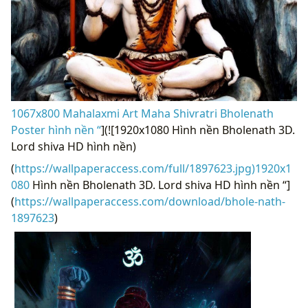
1067x800 Mahalaxmi Art Maha Shivratri Bholenath
Poster hình nền “
](![1920x1080 Hình nền Bholenath 3D.
Lord shiva HD hình nền)
(
https://wallpaperaccess.com/full/1897623.jpg)1920x1
080
Hình nền Bholenath 3D. Lord shiva HD hình nền “]
(
https://wallpaperaccess.com/download/bhole-nath-
1897623
)