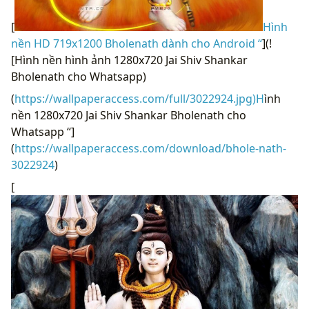
[
Hình
nền HD 719x1200 Bholenath dành cho Android “
](!
[Hình nền hình ảnh 1280x720 Jai Shiv Shankar
Bholenath cho Whatsapp)
(
https://wallpaperaccess.com/full/3022924.jpg)H
ình
nền 1280x720 Jai Shiv Shankar Bholenath cho
Whatsapp “]
(
https://wallpaperaccess.com/download/bhole-nath-
3022924
)
[