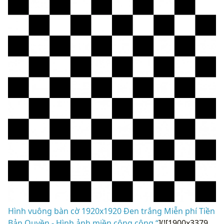
Hình vuông bàn cờ 1920x1920 Đen trắng Miễn phí Tiền
Bản Quyền - Hình ảnh miền công cộng “
](![1900x3379