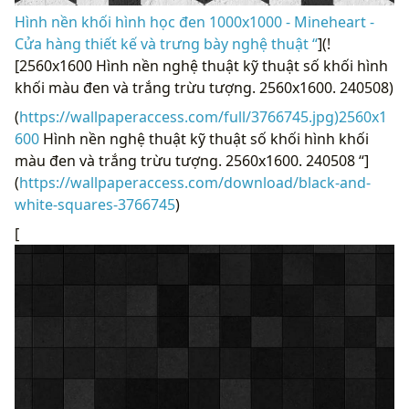
Hình nền khối hình học đen 1000x1000 - Mineheart -
Cửa hàng thiết kế và trưng bày nghệ thuật “
](!
[2560x1600 Hình nền nghệ thuật kỹ thuật số khối hình
khối màu đen và trắng trừu tượng. 2560x1600. 240508)
(
https://wallpaperaccess.com/full/3766745.jpg)2560x1
600
Hình nền nghệ thuật kỹ thuật số khối hình khối
màu đen và trắng trừu tượng. 2560x1600. 240508 “]
(
https://wallpaperaccess.com/download/black-and-
white-squares-3766745
)
[