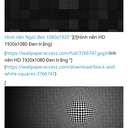
Hình nền Ngói đen 1080x1920 “
](![Hình nền HD
1920x1080 Đen trắng)
(
https://wallpaperaccess.com/full/3766747.jpg)H
ình
nền HD 1920x1080 Đen trắng “]
(
https://wallpaperaccess.com/download/black-and-
white-squares-3766747
)
[