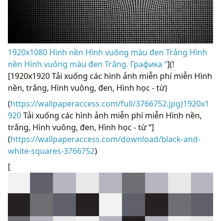
1920x1080 Hình nền Hình vuông màu đen Trắng Hình
nền Hình vuông màu đen Trắng. Графика “
](!
[1920x1920 Tải xuống các hình ảnh miễn phí miễn Hình
nền, trắng, Hình vuông, đen, Hình học - từ)
(
https://wallpaperaccess.com/full/3766752.jpg)1920x1
920
Tải xuống các hình ảnh miễn phí miễn Hình nền,
trắng, Hình vuông, đen, Hình học - từ “]
(
https://wallpaperaccess.com/download/black-and-
white-squares-3766752
)
[