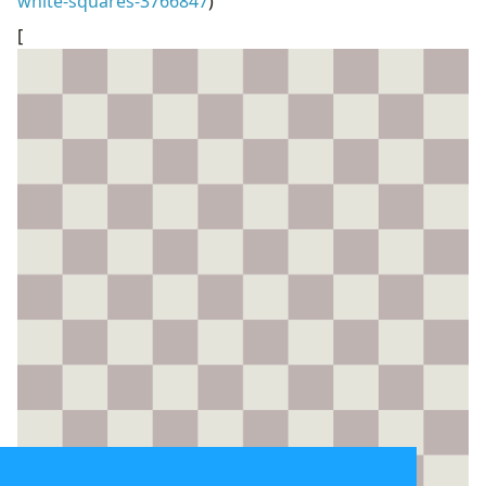
white-squares-3766847
)
[