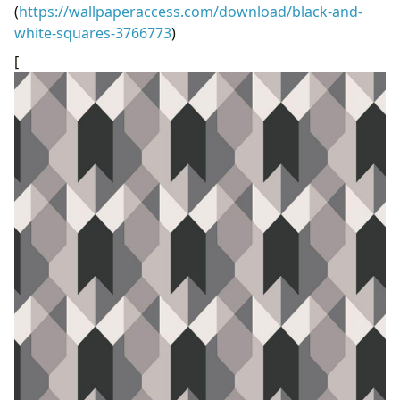
(
https://wallpaperaccess.com/download/black-and-
white-squares-3766773
)
[