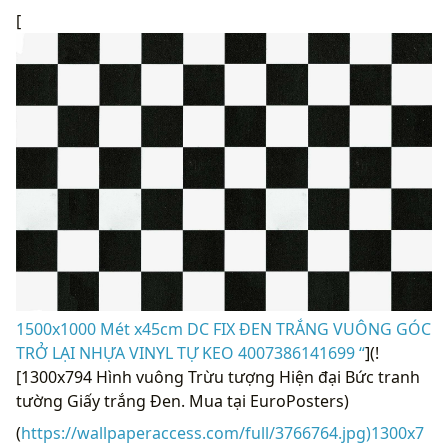
[
1500x1000 Mét x45cm DC FIX ĐEN TRẮNG VUÔNG GÓC
TRỞ LẠI NHỰA VINYL TỰ KEO 4007386141699 “
](!
[1300x794 Hình vuông Trừu tượng Hiện đại Bức tranh
tường Giấy trắng Đen. Mua tại EuroPosters)
(
https://wallpaperaccess.com/full/3766764.jpg)1300x7