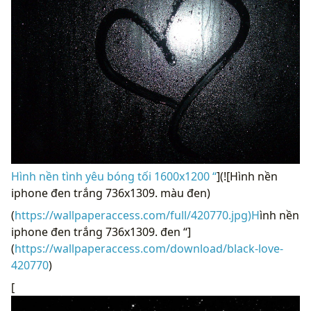
Hình nền tình yêu bóng tối 1600x1200 “
](![Hình nền
iphone đen trắng 736x1309. màu đen)
(
https://wallpaperaccess.com/full/420770.jpg)H
ình nền
iphone đen trắng 736x1309. đen “]
(
https://wallpaperaccess.com/download/black-love-
420770
)
[