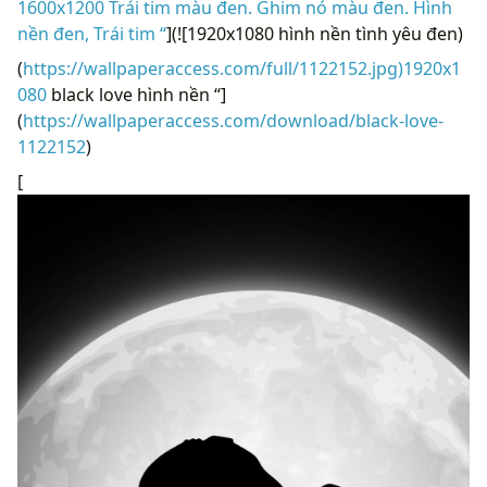
1600x1200 Trái tim màu đen. Ghim nó màu đen. Hình
nền đen, Trái tim “
](![1920x1080 hình nền tình yêu đen)
(
https://wallpaperaccess.com/full/1122152.jpg)1920x1
080
black love hình nền “]
(
https://wallpaperaccess.com/download/black-love-
1122152
)
[