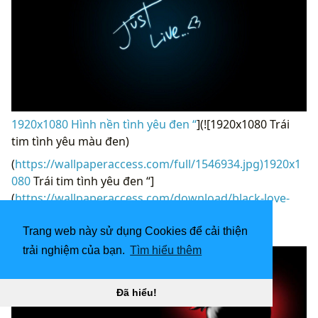
1920x1080 Hình nền tình yêu đen “
](![1920x1080 Trái
tim tình yêu màu đen)
(
https://wallpaperaccess.com/full/1546934.jpg)1920x1
080
Trái tim tình yêu đen “]
(
https://wallpaperaccess.com/download/black-love-
1546934
)
Trang web này sử dụng Cookies để cải thiện
[
trải nghiệm của bạn.
Tìm hiểu thêm
Đã hiểu!