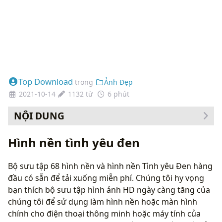
Top Download
trong
Ảnh Đẹp
2021-10-14
1132 từ
6 phút
NỘI DUNG
Cách thay đổi hình nền của bạn
Hình nền tình yêu đen
Bộ sưu tập 68 hình nền và hình nền Tình yêu Đen hàng
đầu có sẵn để tải xuống miễn phí. Chúng tôi hy vọng
bạn thích bộ sưu tập hình ảnh HD ngày càng tăng của
chúng tôi để sử dụng làm hình nền hoặc màn hình
chính cho điện thoại thông minh hoặc máy tính của