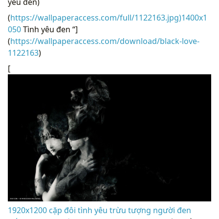
yêu đen)
(
https://wallpaperaccess.com/full/1122163.jpg)1400x1
050
Tình yêu đen “]
(
https://wallpaperaccess.com/download/black-love-
1122163
)
[
1920x1200 cặp đôi tình yêu trừu tượng người đen