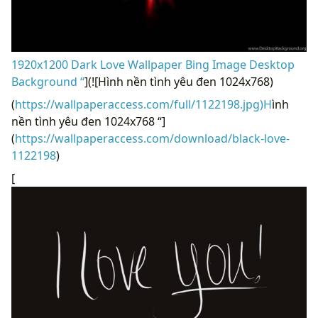
1920x1200 Dark Love Wallpaper Bing Image Desktop
Background “
](![Hình nền tình yêu đen 1024x768)
(
https://wallpaperaccess.com/full/1122198.jpg)H
ình
nền tình yêu đen 1024x768 “]
(
https://wallpaperaccess.com/download/black-love-
1122198
)
[