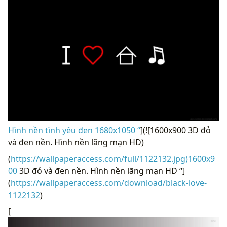
Hình nền tình yêu đen 1680x1050 “
](![1600x900 3D đỏ
và đen nền. Hình nền lãng mạn HD)
(
https://wallpaperaccess.com/full/1122132.jpg)1600x9
00
3D đỏ và đen nền. Hình nền lãng mạn HD “]
(
https://wallpaperaccess.com/download/black-love-
1122132
)
[