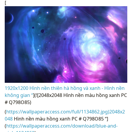
[
1920x1200 Hình nền thiên hà hồng và xanh - Hình nền
không gian “
](![2048x2048 Hình nền màu hồng xanh PC
# Q798O85)
(
https://wallpaperaccess.com/full/1134862.jpg)2048x2
048
Hình nền màu hồng xanh PC # Q798O85 “]
(
https://wallpaperaccess.com/download/blue-and-