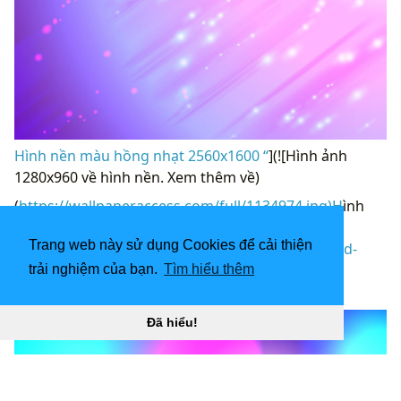
Hình nền màu hồng nhạt 2560x1600 “
](![Hình ảnh
1280x960 về hình nền. Xem thêm về)
(
https://wallpaperaccess.com/full/1134974.jpg)H
ình
ảnh 1280x960 về hình nền. Xem thêm về “]
Trang web này sử dụng Cookies để cải thiện
(
https://wallpaperaccess.com/download/blue-and-
pink-1134974
)
trải nghiệm của bạn.
Tìm hiểu thêm
[
Đã hiểu!