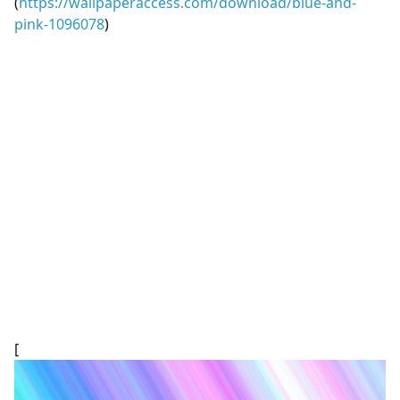
(
https://wallpaperaccess.com/download/blue-and-
pink-1096078
)
[