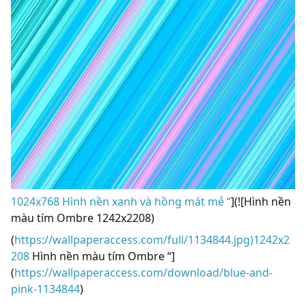
1024x768 Hình nền xanh và hồng mát mẻ “
](![Hình nền
màu tím Ombre 1242x2208)
(
https://wallpaperaccess.com/full/1134844.jpg)1242x2
208
Hình nền màu tím Ombre “]
(
https://wallpaperaccess.com/download/blue-and-
pink-1134844
)