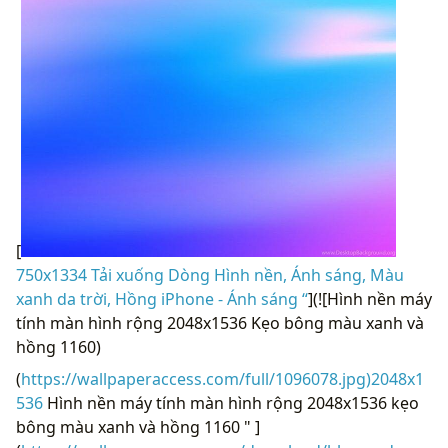
[
750x1334 Tải xuống Dòng Hình nền, Ánh sáng, Màu
xanh da trời, Hồng iPhone - Ánh sáng “
](![Hình nền máy
tính màn hình rộng 2048x1536 Kẹo bông màu xanh và
hồng 1160)
(
https://wallpaperaccess.com/full/1096078.jpg)2048x1
536
Hình nền máy tính màn hình rộng 2048x1536 kẹo
bông màu xanh và hồng 1160 " ]