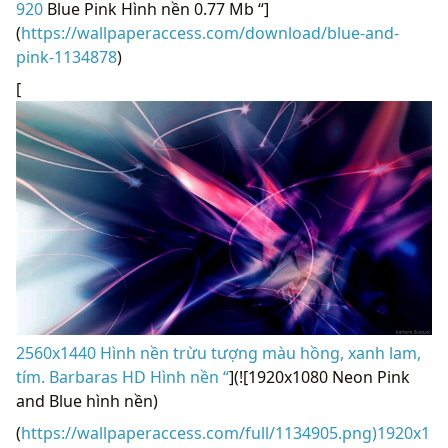
920
Blue Pink Hình nền 0.77 Mb “]
(
https://wallpaperaccess.com/download/blue-and-
pink-1134878
)
[
2560x1440 Hình nền trừu tượng màu hồng, xanh lam,
tím. Barbaras HD Hình nền “
](![1920x1080 Neon Pink
and Blue hình nền)
(
https://wallpaperaccess.com/full/1134905.png)1920x1