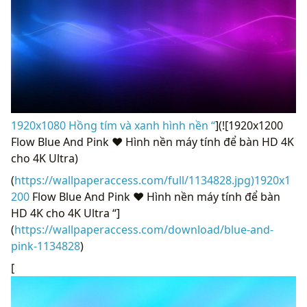
1920x1080 Hồng tím và xanh hình nền “
](![1920x1200
Flow Blue And Pink ❤ Hình nền máy tính để bàn HD 4K
cho 4K Ultra)
(
https://wallpaperaccess.com/full/1134828.jpg)1920x1
200
Flow Blue And Pink ❤ Hình nền máy tính để bàn
HD 4K cho 4K Ultra “]
(
https://wallpaperaccess.com/download/blue-and-
pink-1134828
)
[