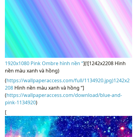
1920x1080 Pink Ombre hình nền “
](![1242x2208 Hình
nền màu xanh và hồng)
(
https://wallpaperaccess.com/full/1134920.jpg)1242x2
208
Hình nền màu xanh và hồng “]
(
https://wallpaperaccess.com/download/blue-and-
pink-1134920
)
[