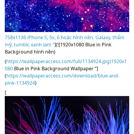
758x1136 iPhone 5, 5s, 6 hoặc hình nền. Galaxy, thẩm
mỹ, tumblr, xanh lam “
](![1920x1080 Blue in Pink
Background hình nền)
(
https://wallpaperaccess.com/full/1134924.jpg)1920x1
080
Blue in Pink Background Wallpaper “]
(
https://wallpaperaccess.com/download/blue-and-
pink-1134924
)
[