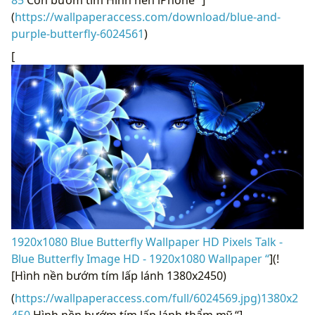
85
Con bướm tím Hình nền iPhone “]
(
https://wallpaperaccess.com/download/blue-and-
purple-butterfly-6024561
)
[
1920x1080 Blue Butterfly Wallpaper HD Pixels Talk -
Blue Butterfly Image HD - 1920x1080 Wallpaper “
](!
[Hình nền bướm tím lấp lánh 1380x2450)
(
https://wallpaperaccess.com/full/6024569.jpg)1380x2