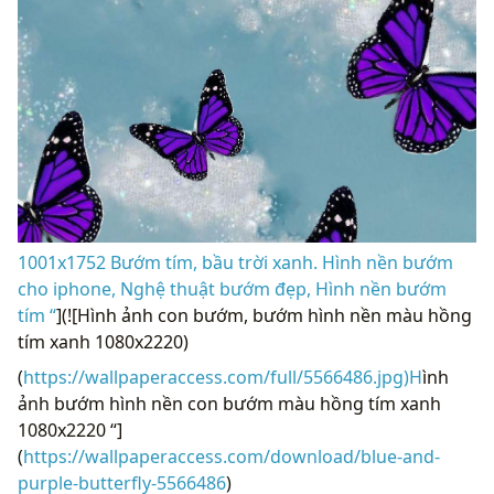
1001x1752 Bướm tím, bầu trời xanh. Hình nền bướm
cho iphone, Nghệ thuật bướm đẹp, Hình nền bướm
tím “
](![Hình ảnh con bướm, bướm hình nền màu hồng
tím xanh 1080x2220)
(
https://wallpaperaccess.com/full/5566486.jpg)H
ình
ảnh bướm hình nền con bướm màu hồng tím xanh
1080x2220 “]
(
https://wallpaperaccess.com/download/blue-and-
purple-butterfly-5566486
)