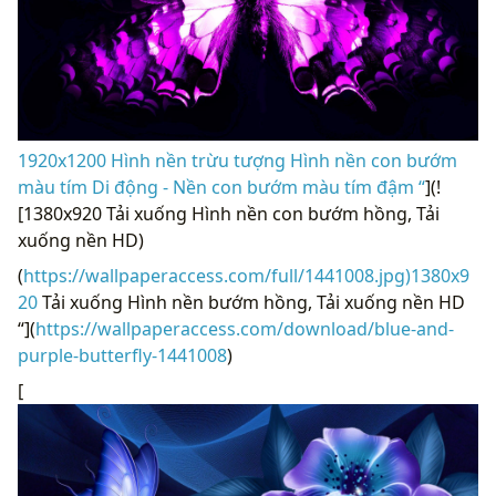
1920x1200 Hình nền trừu tượng Hình nền con bướm
màu tím Di động - Nền con bướm màu tím đậm “
](!
[1380x920 Tải xuống Hình nền con bướm hồng, Tải
xuống nền HD)
(
https://wallpaperaccess.com/full/1441008.jpg)1380x9
20
Tải xuống Hình nền bướm hồng, Tải xuống nền HD
“](
https://wallpaperaccess.com/download/blue-and-
purple-butterfly-1441008
)
[