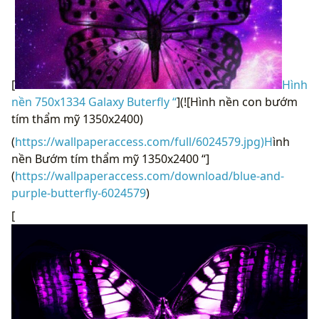
[
Hình
nền 750x1334 Galaxy Buterfly “
](![Hình nền con bướm
tím thẩm mỹ 1350x2400)
(
https://wallpaperaccess.com/full/6024579.jpg)H
ình
nền Bướm tím thẩm mỹ 1350x2400 “]
(
https://wallpaperaccess.com/download/blue-and-
purple-butterfly-6024579
)
[