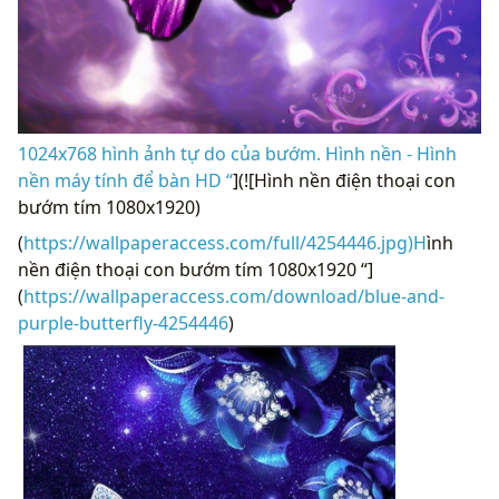
1024x768 hình ảnh tự do của bướm. Hình nền - Hình
nền máy tính để bàn HD “
](![Hình nền điện thoại con
bướm tím 1080x1920)
(
https://wallpaperaccess.com/full/4254446.jpg)H
ình
nền điện thoại con bướm tím 1080x1920 “]
(
https://wallpaperaccess.com/download/blue-and-
purple-butterfly-4254446
)