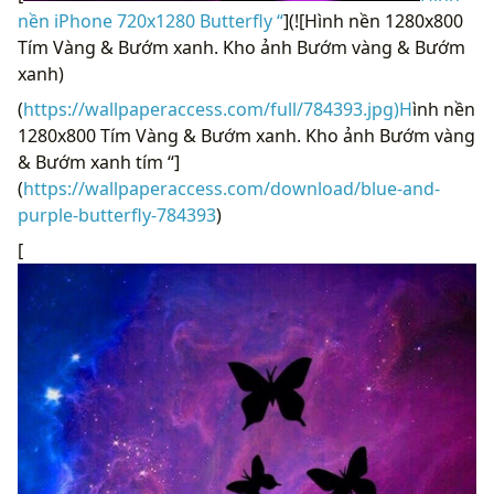
nền iPhone 720x1280 Butterfly “
](![Hình nền 1280x800
Tím Vàng & Bướm xanh. Kho ảnh Bướm vàng & Bướm
xanh)
(
https://wallpaperaccess.com/full/784393.jpg)H
ình nền
1280x800 Tím Vàng & Bướm xanh. Kho ảnh Bướm vàng
& Bướm xanh tím “]
(
https://wallpaperaccess.com/download/blue-and-
purple-butterfly-784393
)
[