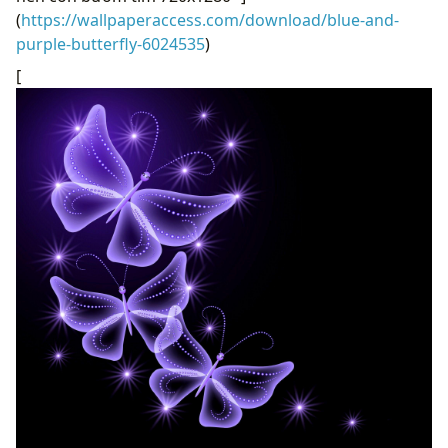
(
https://wallpaperaccess.com/download/blue-and-
purple-butterfly-6024535
)
[