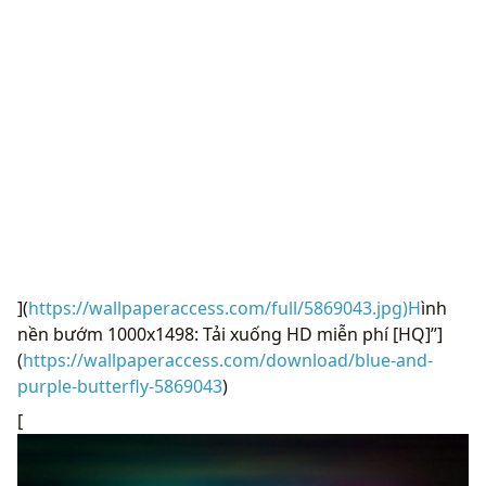
](
https://wallpaperaccess.com/full/5869043.jpg)H
ình
nền bướm 1000x1498: Tải xuống HD miễn phí [HQ]”]
(
https://wallpaperaccess.com/download/blue-and-
purple-butterfly-5869043
)
[