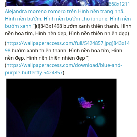
[
668x1211
Alejandra moreno romero trên Hình nền trang nhã.
Hình nền bướm, Hình nền bướm cho iphone, Hình nền
bướm xanh “
](![843x1498 bướm xanh thiên thanh. Hình
nền hoa tím, Hình nền đẹp, Hình nền thiên nhiên đẹp)
(
https://wallpaperaccess.com/full/5424857.jpg)843x14
98
bướm xanh thiên thanh. Hình nền hoa tím, Hình
nền đẹp, Hình nền thiên nhiên đẹp “]
(
https://wallpaperaccess.com/download/blue-and-
purple-butterfly-5424857
)