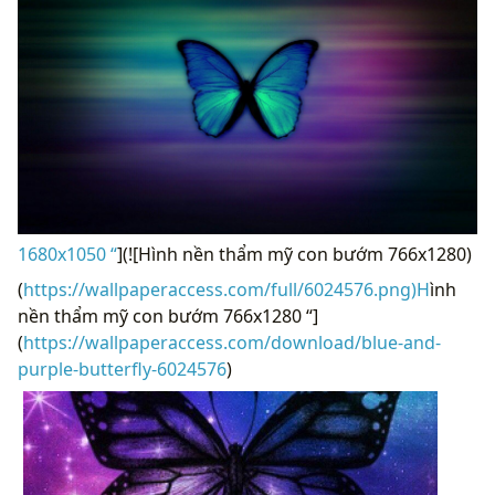
1680x1050 “
](![Hình nền thẩm mỹ con bướm 766x1280)
(
https://wallpaperaccess.com/full/6024576.png)H
ình
nền thẩm mỹ con bướm 766x1280 “]
(
https://wallpaperaccess.com/download/blue-and-
purple-butterfly-6024576
)