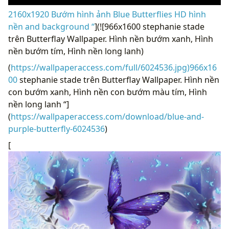
2160x1920 Bướm hình ảnh Blue Butterflies HD hình
nền and background “
](![966x1600 stephanie stade
trên Butterflay Wallpaper. Hình nền bướm xanh, Hình
nền bướm tím, Hình nền long lanh)
(
https://wallpaperaccess.com/full/6024536.jpg)966x16
00
stephanie stade trên Butterflay Wallpaper. Hình nền
con bướm xanh, Hình nền con bướm màu tím, Hình
nền long lanh “]
(
https://wallpaperaccess.com/download/blue-and-
purple-butterfly-6024536
)
[