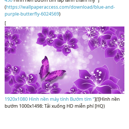
450
Hình nền bướm tím lấp lánh thẩm mỹ “]
(
https://wallpaperaccess.com/download/blue-and-
purple-butterfly-6024569
)
[
1920x1080 Hình nền máy tính Bướm tím “
](![Hình nền
bướm 1000x1498: Tải xuống HD miễn phí [HQ)