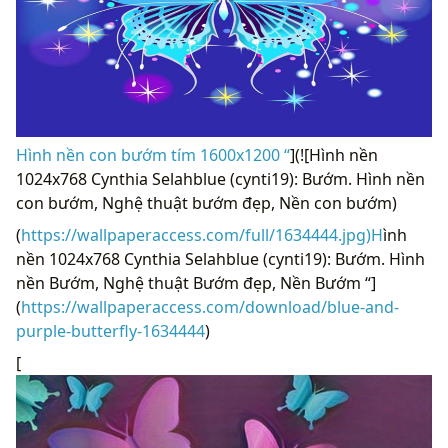
Hình nền con bướm tím 1600x1200 “
](![Hình nền
1024x768 Cynthia Selahblue (cynti19): Bướm. Hình nền
con bướm, Nghệ thuật bướm đẹp, Nền con bướm)
(
https://wallpaperaccess.com/full/1634444.jpg)H
ình
nền 1024x768 Cynthia Selahblue (cynti19): Bướm. Hình
nền Bướm, Nghệ thuật Bướm đẹp, Nền Bướm “]
(
https://wallpaperaccess.com/download/blue-and-
purple-butterfly-1634444
)
[