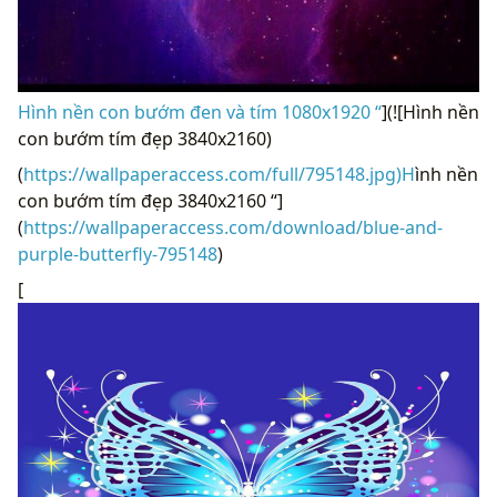
Hình nền con bướm đen và tím 1080x1920 “
](![Hình nền
con bướm tím đẹp 3840x2160)
(
https://wallpaperaccess.com/full/795148.jpg)H
ình nền
con bướm tím đẹp 3840x2160 “]
(
https://wallpaperaccess.com/download/blue-and-
purple-butterfly-795148
)
[