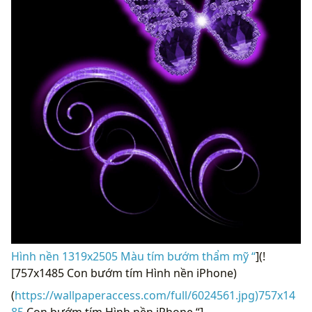
Hình nền 1319x2505 Màu tím bướm thẩm mỹ “
](!
[757x1485 Con bướm tím Hình nền iPhone)
(
https://wallpaperaccess.com/full/6024561.jpg)757x14