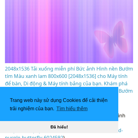
2048x1536 Tải xuống miễn phí Bức ảnh Hình nền Bướm
tím Màu xanh lam 800x600 [2048x1536] cho Máy tính
để bàn, Di động & Máy tính bảng của bạn. Khám phá
Hình nền Bướm tím. Hình nền máy tính miễn phí Bướm
hoa, Hình nền bướm đẹp cho “
](![Hình nền bướm
Trang web này sử dụng Cookies để cải thiện
1440x1280)
trải nghiệm của bạn.
Tìm hiểu thêm
(
https://wallpaperaccess.com/full/6024592.jpg)H
ình
nền con bướm 1440x1280 “]
Đã hiểu!
(
https://wallpaperaccess.com/download/blue-and-
purple-butterfly-6024592
)