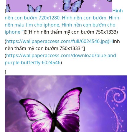
[
Hình
nền con bướm 720x1280. Hình nền con bướm, Hình
nền màu tím cho iphone, Hình nền con bướm cho
iphone “
](![Hình nền thẩm mỹ con bướm 750x1333)
(
https://wallpaperaccess.com/full/6024546.jpg)H
ình
nền thẩm mỹ con bướm 750x1333 “]
(
https://wallpaperaccess.com/download/blue-and-
purple-butterfly-6024546
)
[