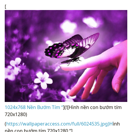
[
1024x768 Nền Bướm Tím “
](![Hình nền con bướm tím
720x1280)
(
https://wallpaperaccess.com/full/6024535.jpg)H
ình
nền con bướm tím 720x1280 “]