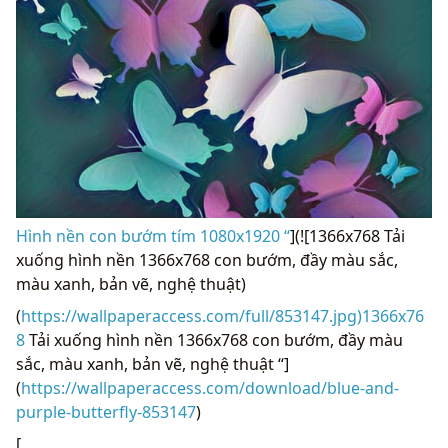
Hình nền con bướm tím 1080x1920 “
](![1366x768 Tải
xuống hình nền 1366x768 con bướm, đầy màu sắc,
màu xanh, bản vẽ, nghệ thuật)
(
https://wallpaperaccess.com/full/853147.jpg)1366x76
8
Tải xuống hình nền 1366x768 con bướm, đầy màu
sắc, màu xanh, bản vẽ, nghệ thuật “]
(
https://wallpaperaccess.com/download/blue-and-
purple-butterfly-853147
)
[