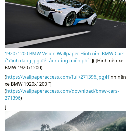
1920x1200 BMW Vision Wallpaper Hình nền BMW Cars
ở định dạng jpg để tải xuống miễn phí “
](![Hình nền xe
BMW 1920x1200)
(
https://wallpaperaccess.com/full/271396.jpg)H
ình nền
xe BMW 1920x1200 “]
(
https://wallpaperaccess.com/download/bmw-cars-
271396
)
[