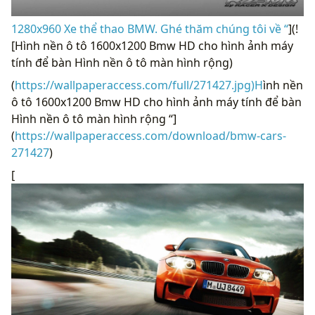
1280x960 Xe thể thao BMW. Ghé thăm chúng tôi về “
](!
[Hình nền ô tô 1600x1200 Bmw HD cho hình ảnh máy
tính để bàn Hình nền ô tô màn hình rộng)
(
https://wallpaperaccess.com/full/271427.jpg)H
ình nền
ô tô 1600x1200 Bmw HD cho hình ảnh máy tính để bàn
Hình nền ô tô màn hình rộng “]
(
https://wallpaperaccess.com/download/bmw-cars-
271427
)
[