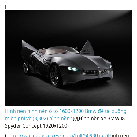
[
Hình nền hình nền ô tô 1600x1200 Bmw để tải xuống
miễn phí về (3,302) hình nền “
](![Hình nền xe BMW i8
Spyder Concept 1920x1200)
(
https://wallpaperaccess.com/full/56930.jpg)H
ình nền