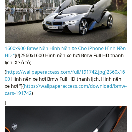
1600x900 Bmw Nền Hình Nền Xe Cho iPhone Hình Nền
HD “
](![2560x1600 Hình nền xe hơi Bmw Full HD thanh
lịch. Xe ô tô)
(
https://wallpaperaccess.com/full/191742.jpg)2560x16
00
Hình nền xe hơi Bmw Full HD thanh lịch. Hình nền
xe hơi “](
https://wallpaperaccess.com/download/bmw-
cars-191742
)
[