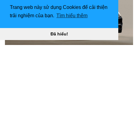
Trang web này sử dụng Cookies để cải thiện
trải nghiệm của bạn.
Tìm hiểu thêm
Đã hiểu!
1920x1080 BMW Cars hình nền “
](![1920x1440 Hình nền
Ô tô Bmw đẹp 23 với Hình nền Ô tô Bmw Đẹp)
(
https://wallpaperaccess.com/full/191758.jpg)1920x14
40
Hình nền Ô tô Bmw đẹp 23 với Hình nền Ô tô Bmw
Đẹp “](
https://wallpaperaccess.com/download/bmw-
cars-191758
)
[