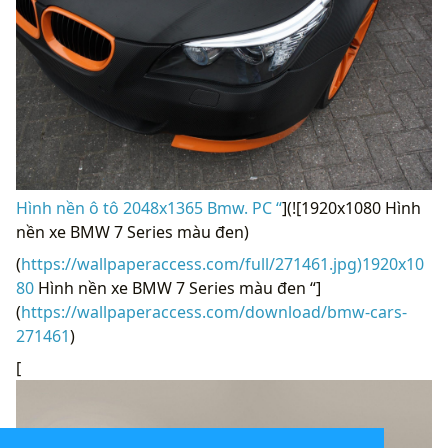
Hình nền ô tô 2048x1365 Bmw. PC “
](![1920x1080 Hình
nền xe BMW 7 Series màu đen)
(
https://wallpaperaccess.com/full/271461.jpg)1920x10
80
Hình nền xe BMW 7 Series màu đen “]
(
https://wallpaperaccess.com/download/bmw-cars-
271461
)
[