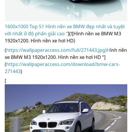
1600x1000 Top 51 Hình nền xe BMW đẹp nhất và tuyệt
vời nhất ở độ phân giải cao “
](![Hình nền xe BMW M3
1920x1200. Hình nền xe hơi HD)
(
https://wallpaperaccess.com/full/271443.jpg)H
ình nền
xe BMW M3 1920x1200. Hình nền xe hơi HD “]
(
https://wallpaperaccess.com/download/bmw-cars-
271443
)
[