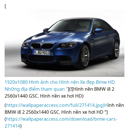
[
1920x1080 Hình ảnh cho Hình nền Xe đẹp Bmw HD
Những địa điểm tham quan “
](![Hình nền BMW i8 2
2560x1440 GSC. Hình nền xe hơi HD)
(
https://wallpaperaccess.com/full/271414.jpg)H
ình nền
BMW i8 2 2560x1440 GSC. Hình nền xe hơi HD “]
(
https://wallpaperaccess.com/download/bmw-cars-
271414
)