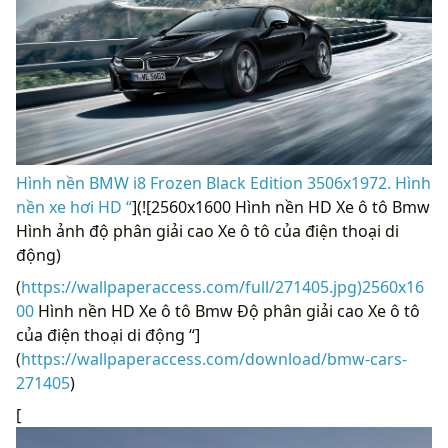
Hình nền BMW i8 Frozen Black Edition 3506x1972. Hình
nền xe hơi HD “
](![2560x1600 Hình nền HD Xe ô tô Bmw
Hình ảnh độ phân giải cao Xe ô tô của điện thoại di
động)
(
https://wallpaperaccess.com/full/271405.jpg)2560x16
00
Hình nền HD Xe ô tô Bmw Độ phân giải cao Xe ô tô
của điện thoại di động “]
(
https://wallpaperaccess.com/download/bmw-cars-
271405
)
[