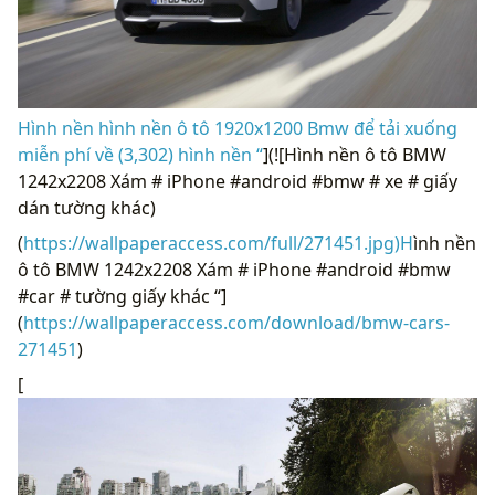
Hình nền hình nền ô tô 1920x1200 Bmw để tải xuống
miễn phí về (3,302) hình nền “
](![Hình nền ô tô BMW
1242x2208 Xám # iPhone #android #bmw # xe # giấy
dán tường khác)
(
https://wallpaperaccess.com/full/271451.jpg)H
ình nền
ô tô BMW 1242x2208 Xám # iPhone #android #bmw
#car # tường giấy khác “]
(
https://wallpaperaccess.com/download/bmw-cars-
271451
)
[