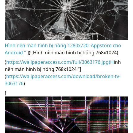
Hình nền màn hình bị hỏng 1280x720: Appstore cho
Android "
](![Hình nền màn hình bị hỏng 768x1024)
(
https://wallpaperaccess.com/full/3063176.jpg)H
ình
nền màn hình bị hỏng 768x1024 “]
(
https://wallpaperaccess.com/download/broken-tv-
3063176
)
[