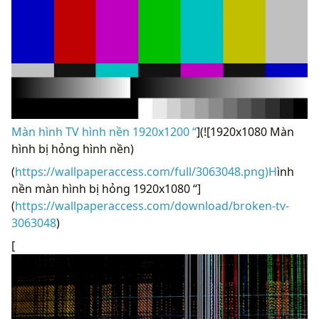
Màn hình TV hình nền 1920x1200 “
](![1920x1080 Màn
hình bị hỏng hình nền)
(
https://wallpaperaccess.com/full/3063048.png)H
ình
nền màn hình bị hỏng 1920x1080 “]
(
https://wallpaperaccess.com/download/broken-tv-
3063048
)
[