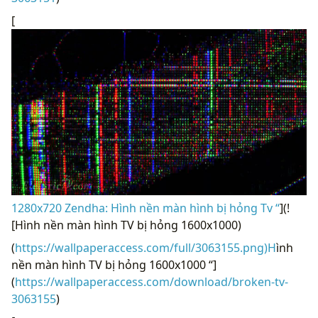
[
1280x720 Zendha: Hình nền màn hình bị hỏng Tv “
](!
[Hình nền màn hình TV bị hỏng 1600x1000)
(
https://wallpaperaccess.com/full/3063155.png)H
ình
nền màn hình TV bị hỏng 1600x1000 “]
(
https://wallpaperaccess.com/download/broken-tv-
3063155
)