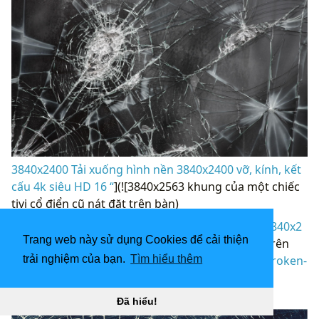
3840x2400 Tải xuống hình nền 3840x2400 vỡ, kính, kết
cấu 4k siêu HD 16 “
](![3840x2563 khung của một chiếc
tivi cổ điển cũ nát đặt trên bàn)
(
https://wallpaperaccess.com/full/3063206.jpg)3840x2
Trang web này sử dụng Cookies để cải thiện
563
khung của một chiếc tivi cổ điển cũ nát đặt trên
bàn “](
https://wallpaperaccess.com/download/broken-
trải nghiệm của bạn.
Tìm hiểu thêm
tv-3063206
)
[
Đã hiểu!