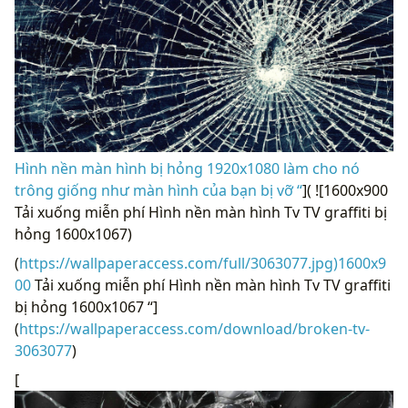
Hình nền màn hình bị hỏng 1920x1080 làm cho nó
trông giống như màn hình của bạn bị vỡ “
]( ![1600x900
Tải xuống miễn phí Hình nền màn hình Tv TV graffiti bị
hỏng 1600x1067)
(
https://wallpaperaccess.com/full/3063077.jpg)1600x9
00
Tải xuống miễn phí Hình nền màn hình Tv TV graffiti
bị hỏng 1600x1067 “]
(
https://wallpaperaccess.com/download/broken-tv-
3063077
)
[