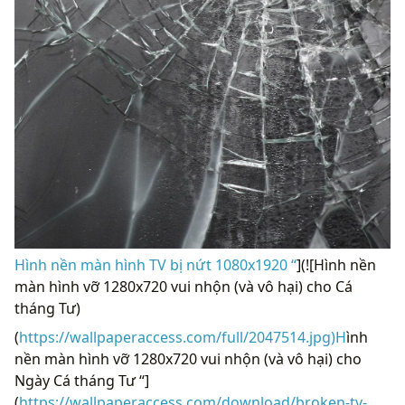
Hình nền màn hình TV bị nứt 1080x1920 “
](![Hình nền
màn hình vỡ 1280x720 vui nhộn (và vô hại) cho Cá
tháng Tư)
(
https://wallpaperaccess.com/full/2047514.jpg)H
ình
nền màn hình vỡ 1280x720 vui nhộn (và vô hại) cho
Ngày Cá tháng Tư “]
(
https://wallpaperaccess.com/download/broken-tv-