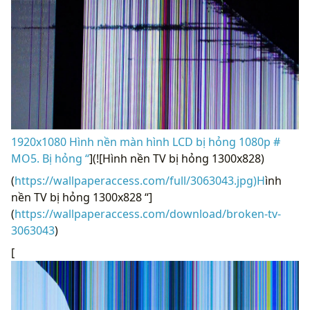
1920x1080 Hình nền màn hình LCD bị hỏng 1080p #
MO5. Bị hỏng “
](![Hình nền TV bị hỏng 1300x828)
(
https://wallpaperaccess.com/full/3063043.jpg)H
ình
nền TV bị hỏng 1300x828 “]
(
https://wallpaperaccess.com/download/broken-tv-
3063043
)
[