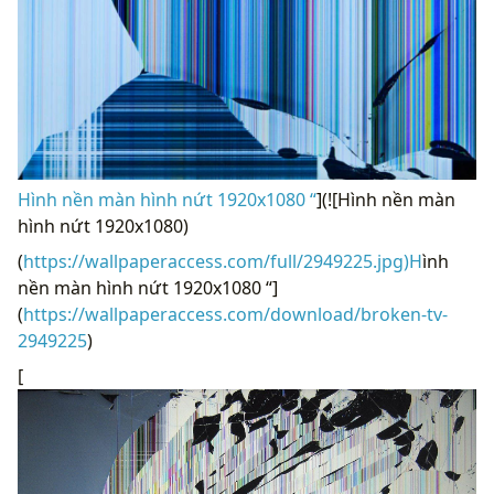
Hình nền màn hình nứt 1920x1080 “
](![Hình nền màn
hình nứt 1920x1080)
(
https://wallpaperaccess.com/full/2949225.jpg)H
ình
nền màn hình nứt 1920x1080 “]
(
https://wallpaperaccess.com/download/broken-tv-
2949225
)
[