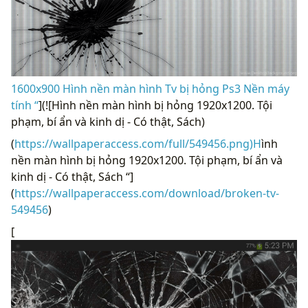
1600x900 Hình nền màn hình Tv bị hỏng Ps3 Nền máy
tính “
](![Hình nền màn hình bị hỏng 1920x1200. Tội
phạm, bí ẩn và kinh dị - Có thật, Sách)
(
https://wallpaperaccess.com/full/549456.png)H
ình
nền màn hình bị hỏng 1920x1200. Tội phạm, bí ẩn và
kinh dị - Có thật, Sách “]
(
https://wallpaperaccess.com/download/broken-tv-
549456
)
[