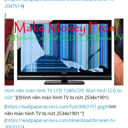
2047514
)
[
Hình nền màn hình TV LCD 1280x720. Màn hình LCD bị
nứt “
](![Hình nền màn hình TV bị nứt 2534x1901)
(
https://wallpaperaccess.com/full/3063151.jpg)H
ình
nền màn hình TV bị nứt 2534x1901 “]
(
https://wallpaperaccess.com/download/broken-tv-
3063151
)