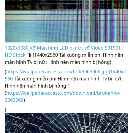
1920x1080 Vỡ Màn hình LCD bị nứt vỡ Video 591901.
HD Stock “
](![1440x2560 Tải xuống miễn phí Hình nền
màn hình Tv bị nứt Hình nền màn hình bị hỏng)
(
https://wallpaperaccess.com/full/3063066.jpg)1440x2
560
Tải xuống miễn phí Hình nền màn hình Tv bị nứt
Hình nền màn hình bị hỏng “]
(
https://wallpaperaccess.com/download/broken-tv-
3063066
)
[