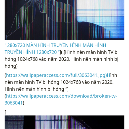
1280x720 MÀN HÌNH TRUYỀN HÌNH MÀN HÌNH
TRUYỀN HÌNH 1280x720 “
](![Hình nền màn hình TV bị
hỏng 1024x768 vào năm 2020. Hình nền màn hình bị
hỏng)
(
https://wallpaperaccess.com/full/3063041.jpg)H
ình
nền màn hình TV bị hỏng 1024x768 vào năm 2020.
Hình nền màn hình bị hỏng “]
(
https://wallpaperaccess.com/download/broken-tv-
3063041
)
[