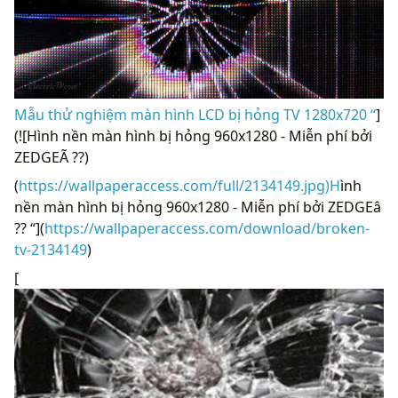
Mẫu thử nghiệm màn hình LCD bị hỏng TV 1280x720 “
]
(![Hình nền màn hình bị hỏng 960x1280 - Miễn phí bởi
ZEDGEÃ ??)
(
https://wallpaperaccess.com/full/2134149.jpg)H
ình
nền màn hình bị hỏng 960x1280 - Miễn phí bởi ZEDGEâ
?? “](
https://wallpaperaccess.com/download/broken-
tv-2134149
)
[