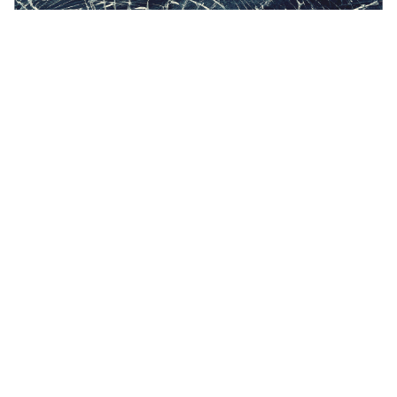
Hình nền màn hình vỡ đáng yêu 2560x1600 - Kính nứt -
HD “
](![Hình nền màn hình TV bị hỏng 1920x1080)
(
https://wallpaperaccess.com/full/3063212.jpg)1920x1
080
Hình nền màn hình TV bị hỏng “]
(
https://wallpaperaccess.com/download/broken-tv-
3063212
)
[