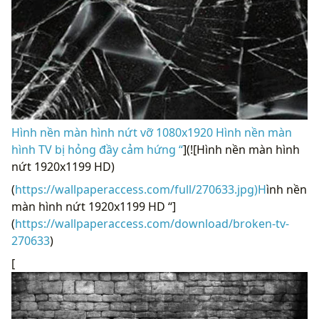
Hình nền màn hình nứt vỡ 1080x1920 Hình nền màn
hình TV bị hỏng đầy cảm hứng “
](![Hình nền màn hình
nứt 1920x1199 HD)
(
https://wallpaperaccess.com/full/270633.jpg)H
ình nền
màn hình nứt 1920x1199 HD “]
(
https://wallpaperaccess.com/download/broken-tv-
270633
)
[