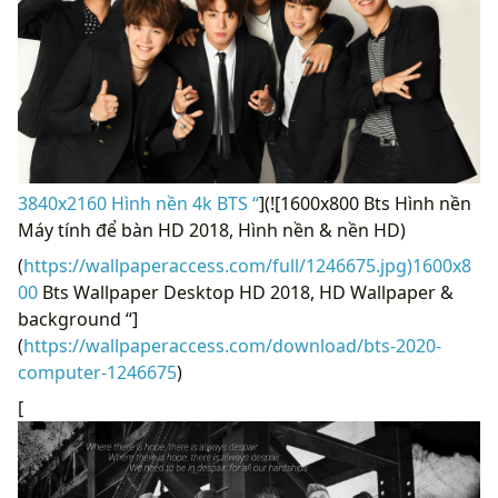
3840x2160 Hình nền 4k BTS “
](![1600x800 Bts Hình nền
Máy tính để bàn HD 2018, Hình nền & nền HD)
(
https://wallpaperaccess.com/full/1246675.jpg)1600x8
00
Bts Wallpaper Desktop HD 2018, HD Wallpaper &
background “]
(
https://wallpaperaccess.com/download/bts-2020-
computer-1246675
)
[