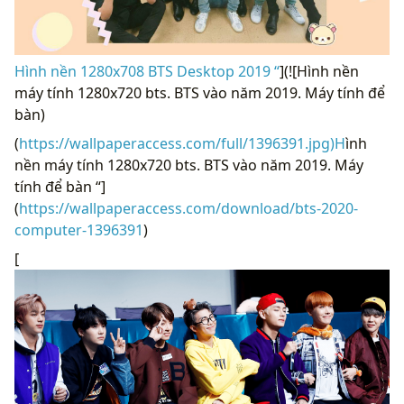
Hình nền 1280x708 BTS Desktop 2019 “
](![Hình nền
máy tính 1280x720 bts. BTS vào năm 2019. Máy tính để
bàn)
(
https://wallpaperaccess.com/full/1396391.jpg)H
ình
nền máy tính 1280x720 bts. BTS vào năm 2019. Máy
tính để bàn “]
(
https://wallpaperaccess.com/download/bts-2020-
computer-1396391
)
[