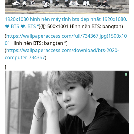
1920x1080 hình nền máy tính bts đẹp nhất 1920x1080.
❤ BTS ❤. BTS “
](![1500x1001 Hình nền BTS: bangtan)
(
https://wallpaperaccess.com/full/734367.jpg)1500x10
01
Hình nền BTS: bangtan “]
(
https://wallpaperaccess.com/download/bts-2020-
computer-734367
)
[