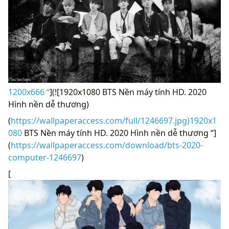
1200x666 “
](![1920x1080 BTS Nền máy tính HD. 2020
Hình nền dễ thương)
(
https://wallpaperaccess.com/full/1246697.jpg)1920x1
080
BTS Nền máy tính HD. 2020 Hình nền dễ thương “]
(
https://wallpaperaccess.com/download/bts-2020-
computer-1246697
)
[