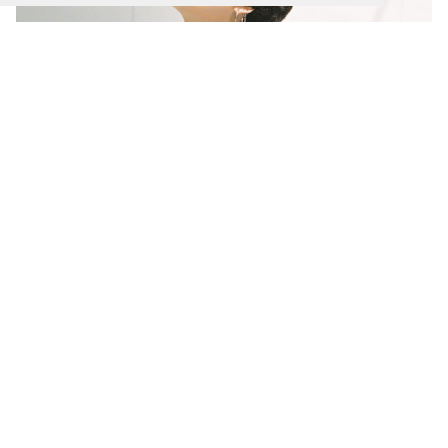
1200x800 BTS_official - Xem trước #BTS 2020 SEASON’S
GREETINGS “
](![1200x800 Map Of The Soul: 7 - BTS Tear
Up The K Pop Marketing Playbook)
(
https://wallpaperaccess.com/full/2285467.jpg)1200x8
00
Map Of The Soul: 7 - BTS Tear Up The K Pop
Marketing Playbook “]
(
https://wallpaperaccess.com/download/bts-2020-
computer-2285467
)
[