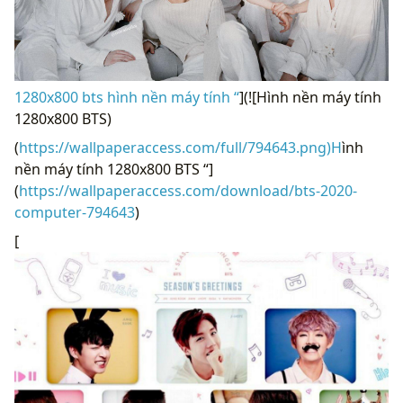
1280x800 bts hình nền máy tính “
](![Hình nền máy tính
1280x800 BTS)
(
https://wallpaperaccess.com/full/794643.png)H
ình
nền máy tính 1280x800 BTS “]
(
https://wallpaperaccess.com/download/bts-2020-
computer-794643
)
[