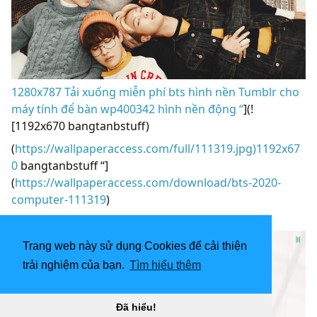
1280x787 Tải xuống miễn phí bts hình nền Tumblr cho
máy tính để bàn wp400342 hình nền động “
](!
[1192x670 bangtanbstuff)
(
https://wallpaperaccess.com/full/111319.jpg)1192x67
0
bangtanbstuff “]
(
https://wallpaperaccess.com/download/bts-2020-
computer-111319
)
[
Trang web này sử dụng Cookies để cải thiện
trải nghiệm của bạn.
Tìm hiểu thêm
Đã hiểu!