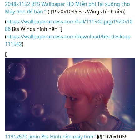
2048x1152 BTS Wallpaper HD Miễn phí Tải xuống cho
Máy tính để bàn “
](![1920x1086 Bts Wings hình nền)
(
https://wallpaperaccess.com/full/111542.jpg)1920x10
86
Bts Wings hình nền “]
(
https://wallpaperaccess.com/download/bts-desktop-
111542
)
[
1191x670 Jimin Bts Hình nền máy tính “
](![1920x1086