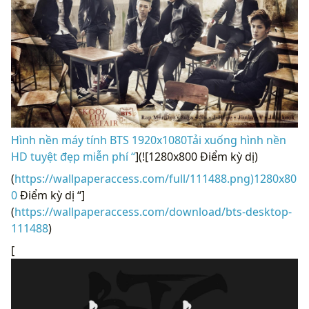
Hình nền máy tính BTS 1920x1080Tải xuống hình nền
HD tuyệt đẹp miễn phí “
](![1280x800 Điểm kỳ dị)
(
https://wallpaperaccess.com/full/111488.png)1280x80
0
Điểm kỳ dị “]
(
https://wallpaperaccess.com/download/bts-desktop-
111488
)
[