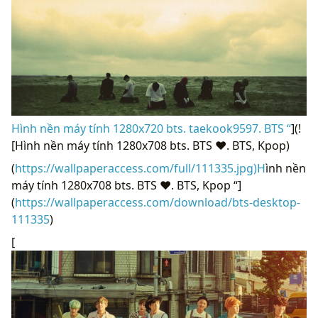
Hình nền máy tính 1280x720 bts. taekook9597. BTS “
](!
[Hình nền máy tính 1280x708 bts. BTS ❤. BTS, Kpop)
(
https://wallpaperaccess.com/full/111335.jpg)H
ình nền
máy tính 1280x708 bts. BTS ❤. BTS, Kpop “]
(
https://wallpaperaccess.com/download/bts-desktop-
111335
)
[