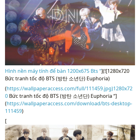
Hình nền máy tính để bàn 1200x675 Bts “
](![1280x720
Bức tranh tốc độ BTS (방탄 소년단) Euphoria)
(
https://wallpaperaccess.com/full/111459.jpg)1280x72
0
Bức tranh tốc độ BTS (방탄 소년단) Euphoria “]
(
https://wallpaperaccess.com/download/bts-desktop-
111459
)
[