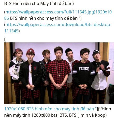
BTS Hình nền cho Máy tính để bàn)
(
https://wallpaperaccess.com/full/111545.jpg)1920x10
86
BTS hình nền cho máy tính để bàn “]
(
https://wallpaperaccess.com/download/bts-desktop-
111545
)
[
1920x1080 BTS hình nền cho máy tính để bàn “
](![Hình
nền máy tính 1280x800 bts. BTS. BTS, Jimin và Kpop)