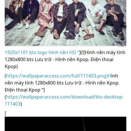
1920x1101 bts logo hình nền HD “
](![Hình nền máy tính
1280x800 bts Lưu trữ - Hình nền Kpop. Điện thoại
Kpop)
(
https://wallpaperaccess.com/full/111403.png)H
ình
nền máy tính 1280x800 bts Lưu trữ - Hình nền Kpop.
Điện thoại Kpop “]
(
https://wallpaperaccess.com/download/bts-desktop-
111403
)
[