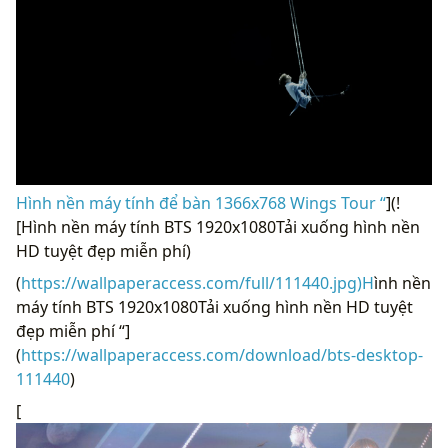
Hình nền máy tính để bàn 1366x768 Wings Tour “
](!
[Hình nền máy tính BTS 1920x1080Tải xuống hình nền
HD tuyệt đẹp miễn phí)
(
https://wallpaperaccess.com/full/111440.jpg)H
ình nền
máy tính BTS 1920x1080Tải xuống hình nền HD tuyệt
đẹp miễn phí “]
(
https://wallpaperaccess.com/download/bts-desktop-
111440
)
[