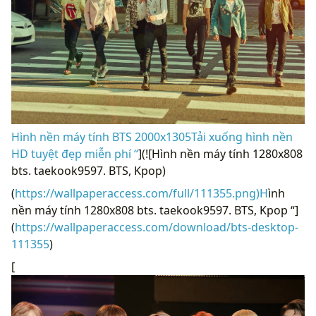
Hình nền máy tính BTS 2000x1305Tải xuống hình nền
HD tuyệt đẹp miễn phí “
](![Hình nền máy tính 1280x808
bts. taekook9597. BTS, Kpop)
(
https://wallpaperaccess.com/full/111355.png)H
ình
nền máy tính 1280x808 bts. taekook9597. BTS, Kpop “]
(
https://wallpaperaccess.com/download/bts-desktop-
111355
)
[