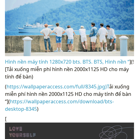
Hình nền máy tính 1280x720 bts. BTS. BTS, Hình nền “
](!
[Tải xuống miễn phí hình nền 2000x1125 HD cho máy
tính để bàn)
(
https://wallpaperaccess.com/full/8345.jpg)T
ải xuống
miễn phí hình nền 2000x1125 HD cho máy tính để bàn
“](
https://wallpaperaccess.com/download/bts-
desktop-8345
)
[