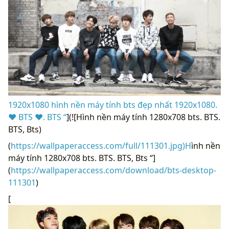
1920x1080 hình nền máy tính bts đẹp nhất 1920x1080.
❤ BTS ❤. BTS “
](![Hình nền máy tính 1280x708 bts. BTS.
BTS, Bts)
(
https://wallpaperaccess.com/full/111301.jpg)H
ình nền
máy tính 1280x708 bts. BTS. BTS, Bts “]
(
https://wallpaperaccess.com/download/bts-desktop-
111301
)
[