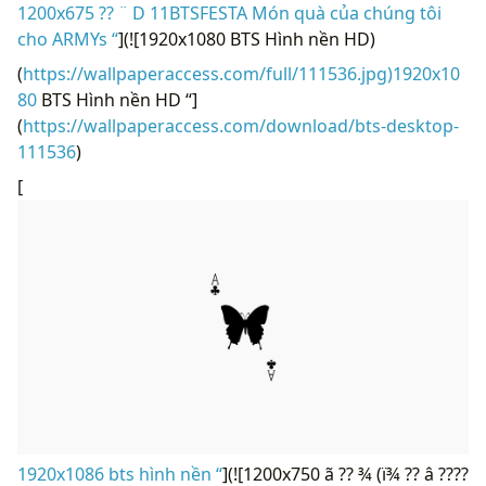
1200x675 ?? ¨ D 11BTSFESTA Món quà của chúng tôi
cho ARMYs “
](![1920x1080 BTS Hình nền HD)
(
https://wallpaperaccess.com/full/111536.jpg)1920x10
80
BTS Hình nền HD “]
(
https://wallpaperaccess.com/download/bts-desktop-
111536
)
[
1920x1086 bts hình nền “
](![1200x750 ã ?? ¾ (ï¾ ?? â ????