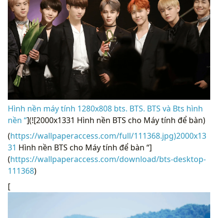
Hình nền máy tính 1280x808 bts. BTS. BTS và Bts hình
nền “
](![2000x1331 Hình nền BTS cho Máy tính để bàn)
(
https://wallpaperaccess.com/full/111368.jpg)2000x13
31
Hình nền BTS cho Máy tính để bàn “]
(
https://wallpaperaccess.com/download/bts-desktop-
111368
)
[