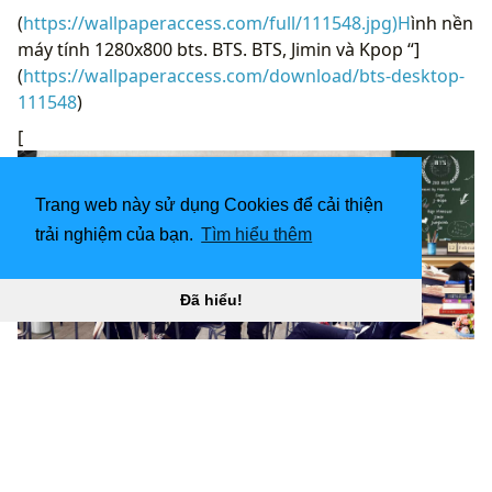
(
https://wallpaperaccess.com/full/111548.jpg)H
ình nền
máy tính 1280x800 bts. BTS. BTS, Jimin và Kpop “]
(
https://wallpaperaccess.com/download/bts-desktop-
111548
)
[
Trang web này sử dụng Cookies để cải thiện
trải nghiệm của bạn.
Tìm hiểu thêm
Đã hiểu!
Hình nền máy tính BTS 1920x1080Tải xuống hình nền
HD tuyệt đẹp miễn phí “
](![Hình nền máy tính để bàn
1366x768 Wings Tour)