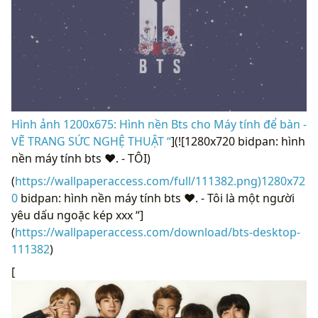
Hình ảnh 1200x675: Hình nền Bts cho Máy tính để bàn -
VẼ TRANG SỨC NGHỆ THUẬT “
](![1280x720 bidpan: hình
nền máy tính bts ♥. - TÔI)
(
https://wallpaperaccess.com/full/111382.png)1280x72
0
bidpan: hình nền máy tính bts ♥. - Tôi là một người
yêu dấu ngoặc kép xxx “]
(
https://wallpaperaccess.com/download/bts-desktop-
111382
)
[