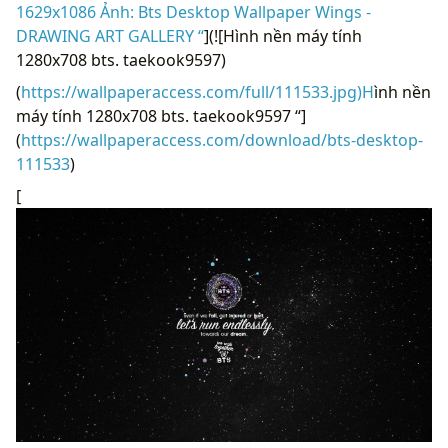
1629x1086 Ảnh: Bts Desktop Wallpaper Wings -
DRAWING ART GALLERY “
](![Hình nền máy tính
1280x708 bts. taekook9597)
(
https://wallpaperaccess.com/full/111533.jpg)H
ình nền
máy tính 1280x708 bts. taekook9597 “]
(
https://wallpaperaccess.com/download/bts-desktop-
111533
)
[