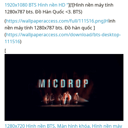
1920x1080 BTS Hình nền HD “
](![Hình nền máy tính
1280x787 bts. Đồ Hàn Quốc <3. BTS)
(
https://wallpaperaccess.com/full/111516.png)H
ình
nền máy tính 1280x787 bts. Đồ hàn quốc ]
(
https://wallpaperaccess.com/download/bts-desktop-
111516
)
[
1280x720 Hình nền BTS, Màn hình khóa, Hình nền máy