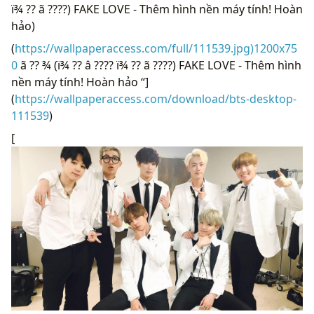
ï¾ ?? ã ????) FAKE LOVE - Thêm hình nền máy tính! Hoàn
hảo)
(
https://wallpaperaccess.com/full/111539.jpg)1200x75
0
ã ?? ¾ (ï¾ ?? â ???? ï¾ ?? ã ????) FAKE LOVE - Thêm hình
nền máy tính! Hoàn hảo “]
(
https://wallpaperaccess.com/download/bts-desktop-
111539
)
[