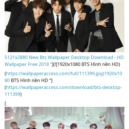
5121x2880 New Bts Wallpaper Desktop Download - HD
Wallpaper Free 2018 “
](![1920x1080 BTS Hình nền HD)
(
https://wallpaperaccess.com/full/111399.jpg)1920x10
80
BTS Hình nền HD “]
(
https://wallpaperaccess.com/download/bts-desktop-
111399
)
[