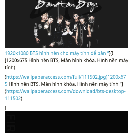
1920x1080 BTS hình nền cho máy tính để bàn “
](!
[1200x675 Hình nền BTS, Màn hình khóa, Hình nền máy
tính)
(
https://wallpaperaccess.com/full/111502.jpg)1200x67
5
Hình nền BTS, Màn hình khóa, Hình nền máy tính “]
(
https://wallpaperaccess.com/download/bts-desktop-
111502
)
[