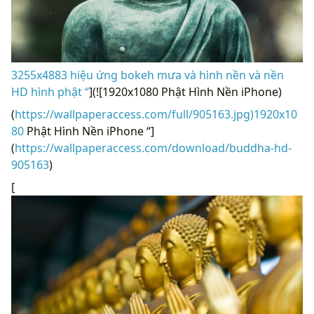
3255x4883 hiệu ứng bokeh mưa và hình nền và nền
HD hình phật “
](![1920x1080 Phật Hình Nền iPhone)
(
https://wallpaperaccess.com/full/905163.jpg)1920x10
80
Phật Hình Nền iPhone “]
(
https://wallpaperaccess.com/download/buddha-hd-
905163
)
[