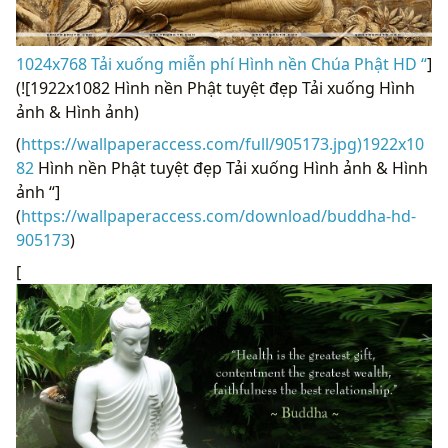
1024x768 Tải xuống miễn phí Hình nền Chúa Phật HD “
]
(![1922x1082 Hình nền Phật tuyệt đẹp Tải xuống Hình
ảnh & Hình ảnh)
(
https://wallpaperaccess.com/full/905173.jpg)1922x10
82
Hình nền Phật tuyệt đẹp Tải xuống Hình ảnh & Hình
ảnh “]
(
https://wallpaperaccess.com/download/buddha-hd-
905173
)
[