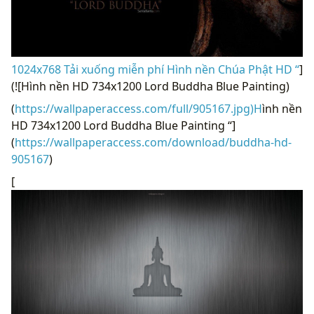
1024x768 Tải xuống miễn phí Hình nền Chúa Phật HD “
]
(![Hình nền HD 734x1200 Lord Buddha Blue Painting)
(
https://wallpaperaccess.com/full/905167.jpg)H
ình nền
HD 734x1200 Lord Buddha Blue Painting “]
(
https://wallpaperaccess.com/download/buddha-hd-
905167
)
[