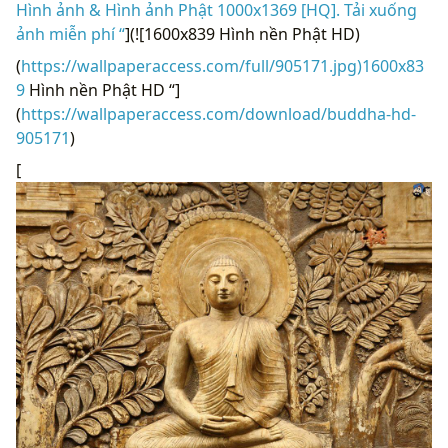
Hình ảnh & Hình ảnh Phật 1000x1369 [HQ]. Tải xuống
ảnh miễn phí “
](![1600x839 Hình nền Phật HD)
(
https://wallpaperaccess.com/full/905171.jpg)1600x83
9
Hình nền Phật HD “]
(
https://wallpaperaccess.com/download/buddha-hd-
905171
)
[