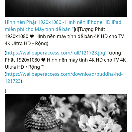
Hình nền Phật 1920x1080 - Hình nền iPhone HD iPad
miễn phí cho Máy tính để bàn “
](![Tượng Phật
1920x1080 ❤ Hình nền máy tính để bàn 4K HD cho TV
4K Ultra HD • Rộng)
(
https://wallpaperaccess.com/full/121723.jpg)T
ượng
Phật 1920x1080 ❤ Hình nền máy tính 4K HD cho TV 4K
Ultra HD • Rộng “]
(
https://wallpaperaccess.com/download/buddha-hd-
121723
)
[