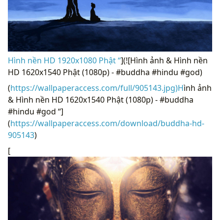
Hình nền HD 1920x1080 Phật “
](![Hình ảnh & Hình nền
HD 1620x1540 Phật (1080p) - #buddha #hindu #god)
(
https://wallpaperaccess.com/full/905143.jpg)H
ình ảnh
& Hình nền HD 1620x1540 Phật (1080p) - #buddha
#hindu #god “]
(
https://wallpaperaccess.com/download/buddha-hd-
905143
)
[