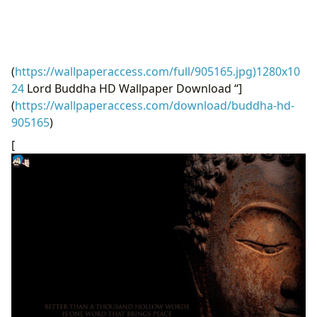
(
https://wallpaperaccess.com/full/905165.jpg)1280x10
24
Lord Buddha HD Wallpaper Download “]
(
https://wallpaperaccess.com/download/buddha-hd-
905165
)
[