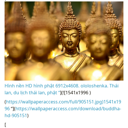
Hình nền HD hình phật 6912x4608. ololoshenka. Thái
lan, du lịch thái lan, phật “
](![1541x1996 )
(
https://wallpaperaccess.com/full/905151.jpg)1541x19
96
“](
https://wallpaperaccess.com/download/buddha-
hd-905151
)
[