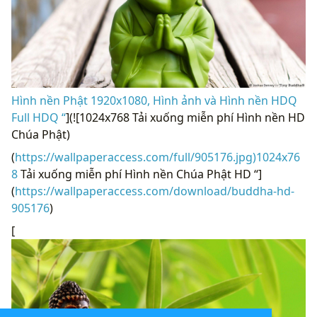
Hình nền Phật 1920x1080, Hình ảnh và Hình nền HDQ
Full HDQ “
](![1024x768 Tải xuống miễn phí Hình nền HD
Chúa Phật)
(
https://wallpaperaccess.com/full/905176.jpg)1024x76
8
Tải xuống miễn phí Hình nền Chúa Phật HD “]
(
https://wallpaperaccess.com/download/buddha-hd-
905176
)
[