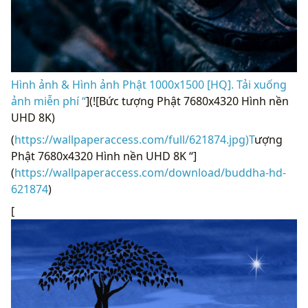
Hình ảnh & Hình ảnh Phật 1000x1500 [HQ]. Tải xuống
ảnh miễn phí “
](![Bức tượng Phật 7680x4320 Hình nền
UHD 8K)
(
https://wallpaperaccess.com/full/621874.jpg)T
ượng
Phật 7680x4320 Hình nền UHD 8K “]
(
https://wallpaperaccess.com/download/buddha-hd-
621874
)
[