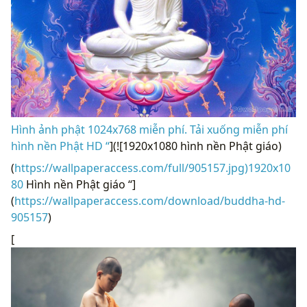
Hình ảnh phật 1024x768 miễn phí. Tải xuống miễn phí
hình nền Phật HD “
](![1920x1080 hình nền Phật giáo)
(
https://wallpaperaccess.com/full/905157.jpg)1920x10
80
Hình nền Phật giáo “]
(
https://wallpaperaccess.com/download/buddha-hd-
905157
)
[