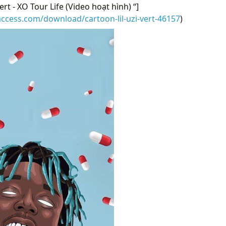
ert - XO Tour Life (Video hoạt hình) “]
access.com/download/cartoon-lil-uzi-vert-46157
)