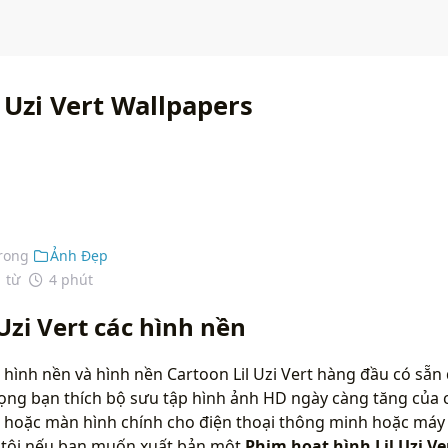
 Uzi Vert Wallpapers
rong
Ảnh Đẹp
1 từ
4 phút
Uzi Vert các hình nền
hình nền và hình nền Cartoon Lil Uzi Vert hàng đầu có sẵn
vọng bạn thích bộ sưu tập hình ảnh HD ngày càng tăng của 
 hoặc màn hình chính cho điện thoại thông minh hoặc máy t
g tôi nếu bạn muốn xuất bản một
Phim hoạt hình Lil Uzi Ve