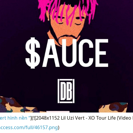
ert hình nền “
](![2048x1152 Lil Uzi Vert - XO Tour Life (Video
access.com/full/46157.png
)