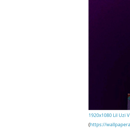
1920x1080 Lil Uzi V
(
https://wallpaper