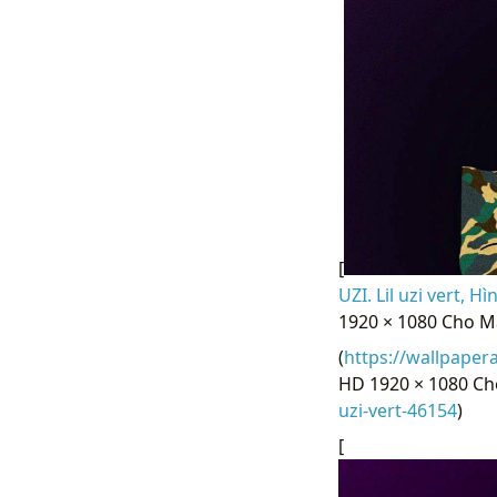
[
UZI. Lil uzi vert, H
1920 × 1080 Cho Má
(
https://wallpaper
HD 1920 × 1080 Cho
uzi-vert-46154
)
[