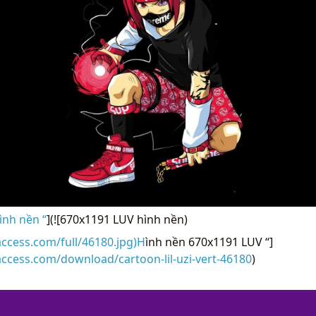
ình nền “
](![670x1191 LUV hình nền)
access.com/full/46180.jpg)H
ình nền 670x1191 LUV “]
access.com/download/cartoon-lil-uzi-vert-46180
)