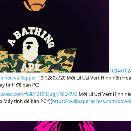
1024x1024
ình nền và Rapper “
](![1280x720 Mới Lil Uzi Vert Hình nền Ho
y tính để bàn PC)
access.com/full/46154.jpg)1280x720
Mới Lil Uzi Vert Hình n
 Máy tính để bàn PC “](
https://wallpaperaccess.com/downlo