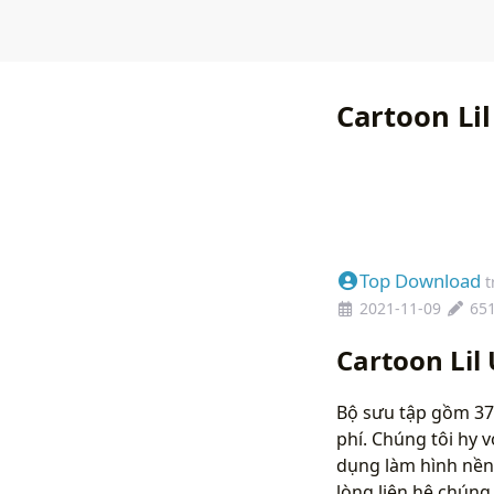
Cartoon Lil
Top Download
t
2021-11-09
65
Cartoon Lil 
Bộ sưu tập gồm 37 
phí. Chúng tôi hy 
dụng làm hình nền
lòng liên hệ chún