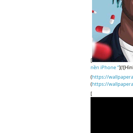
[
nền iPhone “
](![Hì
(
https://wallpaper
(
https://wallpaper
[