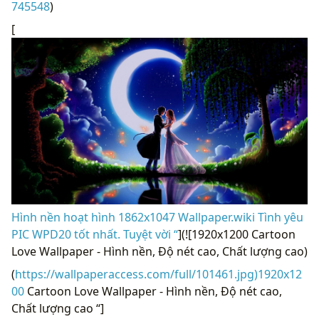
745548
)
[
Hình nền hoạt hình 1862x1047 Wallpaper.wiki Tình yêu
PIC WPD20 tốt nhất. Tuyệt vời “
](![1920x1200 Cartoon
Love Wallpaper - Hình nền, Độ nét cao, Chất lượng cao)
(
https://wallpaperaccess.com/full/101461.jpg)1920x12
00
Cartoon Love Wallpaper - Hình nền, Độ nét cao,
Chất lượng cao “]