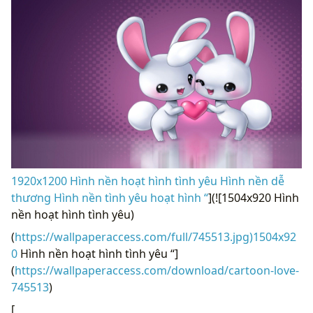
1920x1200 Hình nền hoạt hình tình yêu Hình nền dễ
thương Hình nền tình yêu hoạt hình “
](![1504x920 Hình
nền hoạt hình tình yêu)
(
https://wallpaperaccess.com/full/745513.jpg)1504x92
0
Hình nền hoạt hình tình yêu “]
(
https://wallpaperaccess.com/download/cartoon-love-
745513
)
[