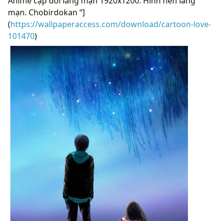
Anime cặp đôi lãng mạn 1920x1200. Hình nền lãng
mạn. Chobirdokan “]
(
https://wallpaperaccess.com/download/cartoon-love-
101470
)