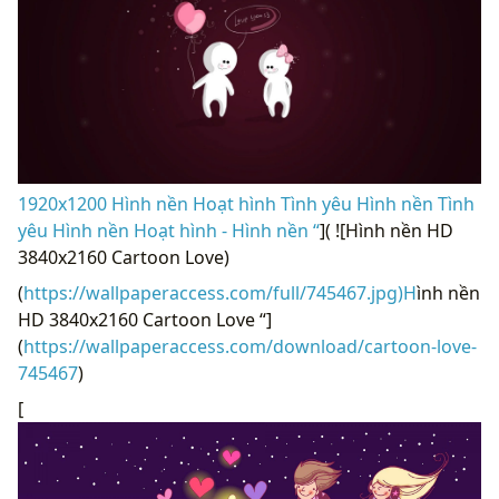
1920x1200 Hình nền Hoạt hình Tình yêu Hình nền Tình
yêu Hình nền Hoạt hình - Hình nền “
]( ![Hình nền HD
3840x2160 Cartoon Love)
(
https://wallpaperaccess.com/full/745467.jpg)H
ình nền
HD 3840x2160 Cartoon Love “]
(
https://wallpaperaccess.com/download/cartoon-love-
745467
)
[