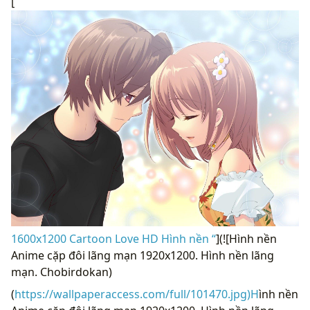
[
1600x1200 Cartoon Love HD Hình nền “
](![Hình nền
Anime cặp đôi lãng mạn 1920x1200. Hình nền lãng
mạn. Chobirdokan)
(
https://wallpaperaccess.com/full/101470.jpg)H
ình nền