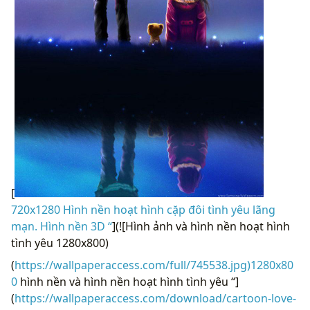
[
720x1280 Hình nền hoạt hình cặp đôi tình yêu lãng
mạn. Hình nền 3D “
](![Hình ảnh và hình nền hoạt hình
tình yêu 1280x800)
(
https://wallpaperaccess.com/full/745538.jpg)1280x80
0
hình nền và hình nền hoạt hình tình yêu “]
(
https://wallpaperaccess.com/download/cartoon-love-