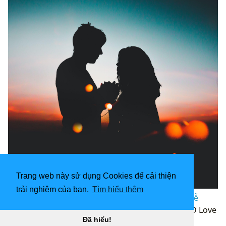
Trang web này sử dụng Cookies để cải thiện
trải nghiệm của bạn.
Tìm hiểu thêm
2430x3004 Hình nền cặp đôi tình yêu hoạt hình dễ
thương - Shop of Clipart Library “
](![3840x2160 3D Love
Đã hiểu!
Couple Cartoon Wallpaper Tải xuống)