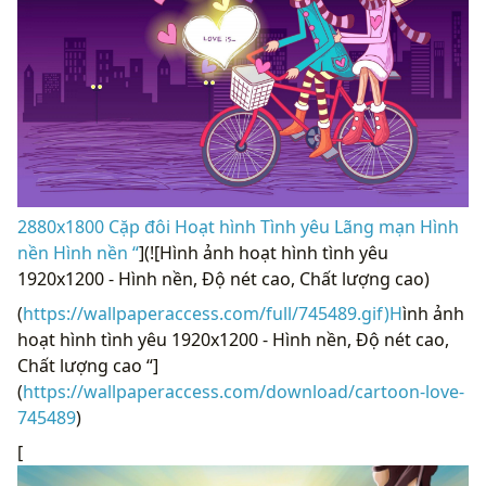
2880x1800 Cặp đôi Hoạt hình Tình yêu Lãng mạn Hình
nền Hình nền “
](![Hình ảnh hoạt hình tình yêu
1920x1200 - Hình nền, Độ nét cao, Chất lượng cao)
(
https://wallpaperaccess.com/full/745489.gif)H
ình ảnh
hoạt hình tình yêu 1920x1200 - Hình nền, Độ nét cao,
Chất lượng cao “]
(
https://wallpaperaccess.com/download/cartoon-love-
745489
)
[