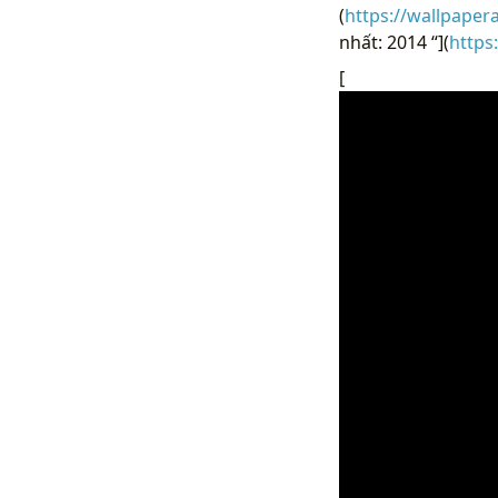
(
https://wallpaper
nhất: 2014 “](
https
[