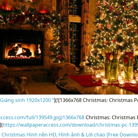
Giáng sinh 1920x1200 “
](![1366x768 Christmas: Christmas P
access.com/full/139549.jpg)1366x768
Christmas: Christmas 
](
https://wallpaperaccess.com/download/christmas-pc-139
 Christmas Hình nền HD, Hình ảnh & Lời chào [Free Downlo