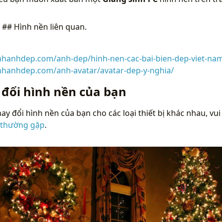
n
## Hình nền liên quan.
inhanhdep.com/anh-dep/hinh-nen-cac-bai-bien-dep-viet-na
inhanhdep.com/anh-avatar/avatar-dep-y-nghia/
 đổi hình nền của bạn
ay đổi hình nền của bạn cho các loại thiết bị khác nhau, vui
 thường gặp
.