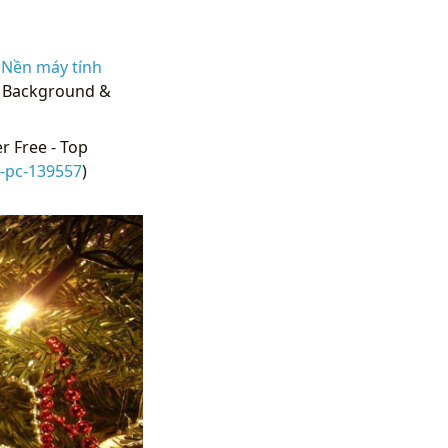
 Nền máy tính
op Background &
r Free - Top
-pc-139557
)