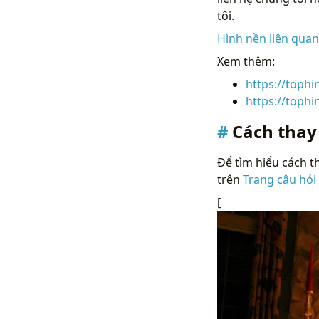
tôi.
Hình nền liên qua
Xem thêm:
https://toph
https://toph
Cách thay
Để tìm hiểu cách th
trên
Trang câu hỏi
[