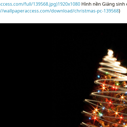
access.com/full/139568.jpg)1920x1080
Hình nền Giáng sinh 
://wallpaperaccess.com/download/christmas-pc-139568
)