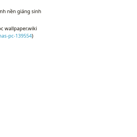
nh nền giáng sinh
c wallpaper.wiki
mas-pc-139554
)