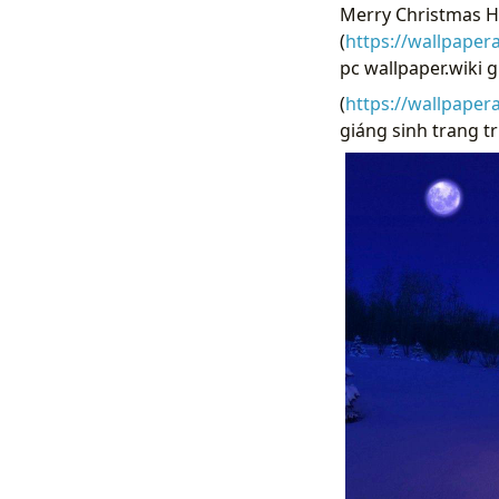
Merry Christmas Hì
(
https://wallpaper
pc wallpaper.wiki g
(
https://wallpaper
giáng sinh trang tr