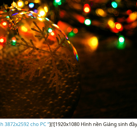
nh 3872x2592 cho PC “
](![1920x1080 Hình nền Giáng sinh đầ