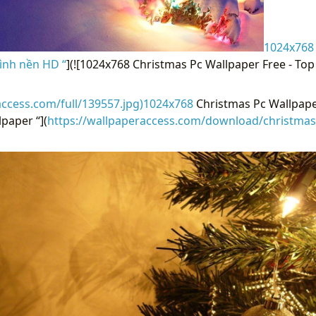
1024x768
ình nền HD “
](![1024x768 Christmas Pc Wallpaper Free - T
access.com/full/139557.jpg)1024x768
Christmas Pc Wallpape
paper “](
https://wallpaperaccess.com/download/christmas