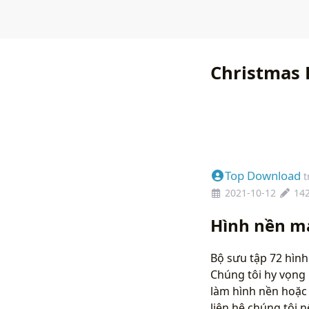
Christmas 
Top Download
t
2021-10-12
14
Hình nền má
Bộ sưu tập 72 hình
Chúng tôi hy vọng 
làm hình nền hoặc 
liên hệ chúng tôi