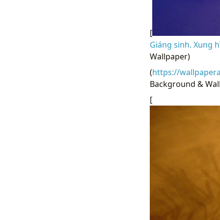
[
Giáng sinh. Xung h
Wallpaper)
(
https://wallpaper
Background & Wall
[