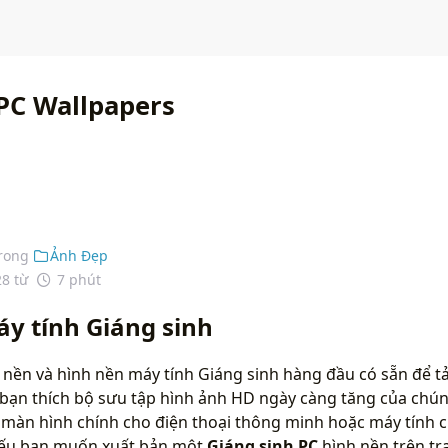
PC Wallpapers
rong
Ảnh Đẹp
28 từ
7 phút
y tính Giáng sinh
 nền và hình nền máy tính Giáng sinh hàng đầu có sẵn để tả
bạn thích bộ sưu tập hình ảnh HD ngày càng tăng của chún
màn hình chính cho điện thoại thông minh hoặc máy tính c
 nếu bạn muốn xuất bản một
Giáng sinh PC
hình nền trên t