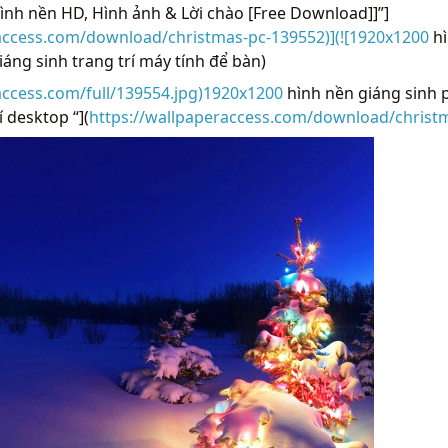
nh nền HD, Hình ảnh & Lời chào [Free Download]]”]
access.com/download/christmas-pc-139552)](![1920x1200
hì
iáng sinh trang trí máy tính để bàn)
access.com/full/139554.jpg)1920x1200
hình nền giáng sinh p
í desktop “](
https://wallpaperaccess.com/download/christ