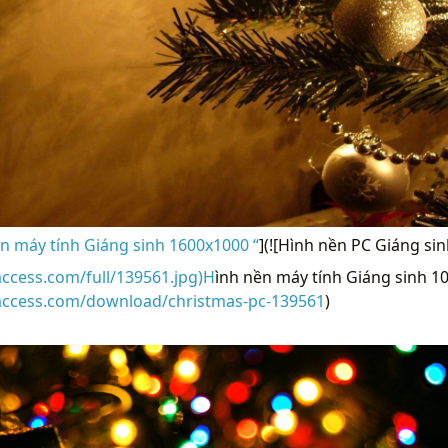
n máy tính Giáng sinh 1600x1000 “
](![Hình nền PC Giáng si
access.com/full/139561.jpg)H
ình nền máy tính Giáng sinh 10
raccess.com/download/christmas-pc-139561
)