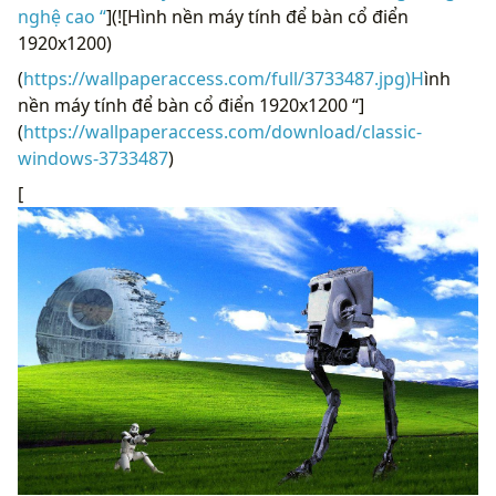
nghệ cao “
](![Hình nền máy tính để bàn cổ điển
1920x1200)
(
https://wallpaperaccess.com/full/3733487.jpg)H
ình
nền máy tính để bàn cổ điển 1920x1200 “]
(
https://wallpaperaccess.com/download/classic-
windows-3733487
)
[