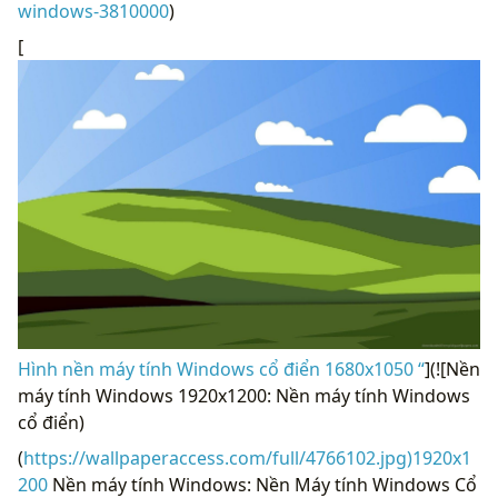
windows-3810000
)
[
Hình nền máy tính Windows cổ điển 1680x1050 “
](![Nền
máy tính Windows 1920x1200: Nền máy tính Windows
cổ điển)
(
https://wallpaperaccess.com/full/4766102.jpg)1920x1
200
Nền máy tính Windows: Nền Máy tính Windows Cổ