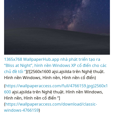
1365x768 WallpaperHub.app nhà phát triển tạo ra
“Bliss at Night”, hình nền Windows XP cổ điển cho các
chủ đề tối “
](![2560x1600 ajsi.ajsilda trên Nghệ thuật.
Hình nền Windows, Hình nền, Hình nền cổ điển)
(
https://wallpaperaccess.com/full/4766159.jpg)2560x1
600
ajsi.ajsilda trên Nghệ thuật. Hình nền Windows,
Hình nền, Hình nền cổ điển “]
(
https://wallpaperaccess.com/download/classic-
windows-4766159
)