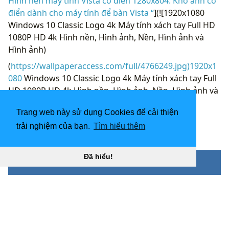
Hình nền máy tính Vista cổ điển 1280x804. Kho ảnh cổ
điển dành cho máy tính để bàn Vista “
](![1920x1080
Windows 10 Classic Logo 4k Máy tính xách tay Full HD
1080P HD 4k Hình nền, Hình ảnh, Nền, Hình ảnh và
Hình ảnh)
(
https://wallpaperaccess.com/full/4766249.jpg)1920x1
080
Windows 10 Classic Logo 4k Máy tính xách tay Full
HD 1080P HD 4k Hình nền, Hình ảnh, Nền, Hình ảnh và
Hình ảnh “]
Trang web này sử dụng Cookies để cải thiện
(
https://wallpaperaccess.com/download/classic-
windows-4766249
)
trải nghiệm của bạn.
Tìm hiểu thêm
[
Đã hiểu!