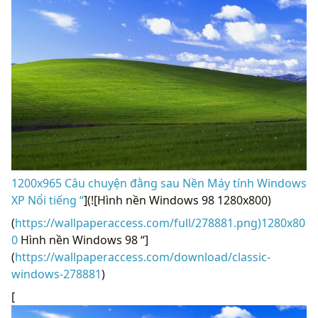
1200x965 Câu chuyện đằng sau Nền Máy tính Windows
XP Nổi tiếng “
](![Hình nền Windows 98 1280x800)
(
https://wallpaperaccess.com/full/278881.png)1280x80
0
Hình nền Windows 98 “]
(
https://wallpaperaccess.com/download/classic-
windows-278881
)
[