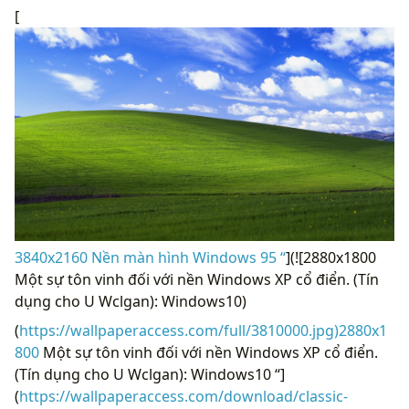
[
3840x2160 Nền màn hình Windows 95 “
](![2880x1800
Một sự tôn vinh đối với nền Windows XP cổ điển. (Tín
dụng cho U Wclgan): Windows10)
(
https://wallpaperaccess.com/full/3810000.jpg)2880x1
800
Một sự tôn vinh đối với nền Windows XP cổ điển.
(Tín dụng cho U Wclgan): Windows10 “]
(
https://wallpaperaccess.com/download/classic-