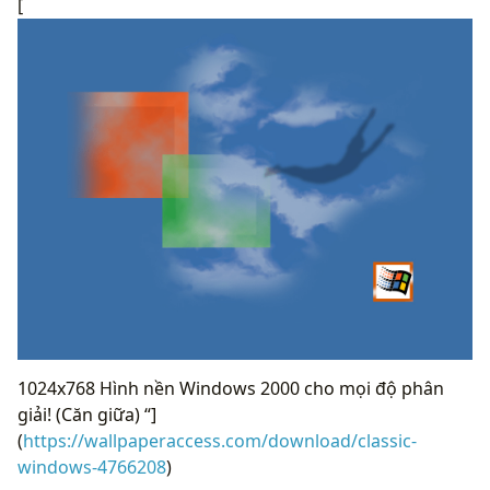
[
1024x768 Hình nền Windows 2000 cho mọi độ phân
giải! (Căn giữa) “]
(
https://wallpaperaccess.com/download/classic-
windows-4766208
)