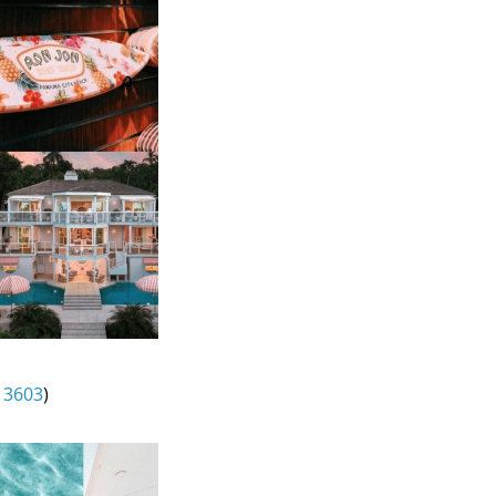
13603
)