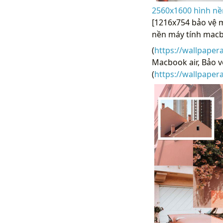
2560x1600 hình nề
[1216x754 bảo vệ 
nền máy tính mac
(
https://wallpaper
Macbook air, Bảo 
(
https://wallpape