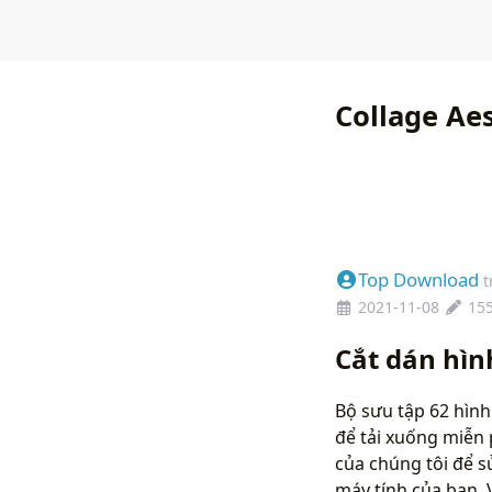
Collage Ae
Top Download
t
2021-11-08
15
Cắt dán hì
Bộ sưu tập 62 hình
để tải xuống miễn 
của chúng tôi để 
máy tính của bạn. 