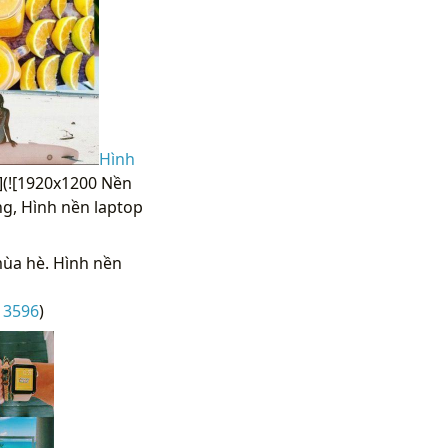
Hình
](![1920x1200 Nền
g, Hình nền laptop
ùa hè. Hình nền
13596
)