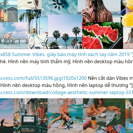
858 Summer Vibes. giấy báo máy tính xách tay năm 2019 “
 hè. Hình nền máy tính thẩm mỹ, Hình nền desktop màu hồn
access.com/full/5513596.jpg)1920x1200
Nền cắt dán Vibes m
 Hình nền desktop màu hồng, Hình nền laptop dễ thương “]
raccess.com/download/collage-aesthetic-summer-laptop-55