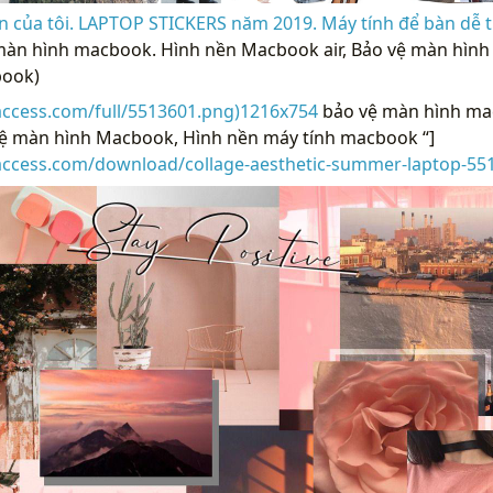
n của tôi. LAPTOP STICKERS năm 2019. Máy tính để bàn dễ 
màn hình macbook. Hình nền Macbook air, Bảo vệ màn hìn
book)
access.com/full/5513601.png)1216x754
bảo vệ màn hình ma
vệ màn hình Macbook, Hình nền máy tính macbook “]
raccess.com/download/collage-aesthetic-summer-laptop-55