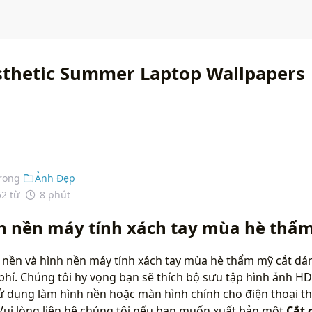
sthetic Summer Laptop Wallpapers
rong
Ảnh Đẹp
52 từ
8 phút
nh nền máy tính xách tay mùa hè thẩ
 nền và hình nền máy tính xách tay mùa hè thẩm mỹ cắt dá
phí. Chúng tôi hy vọng bạn sẽ thích bộ sưu tập hình ảnh H
sử dụng làm hình nền hoặc màn hình chính cho điện thoại 
Vui lòng liên hệ chúng tôi nếu bạn muốn xuất bản một
Cắt 