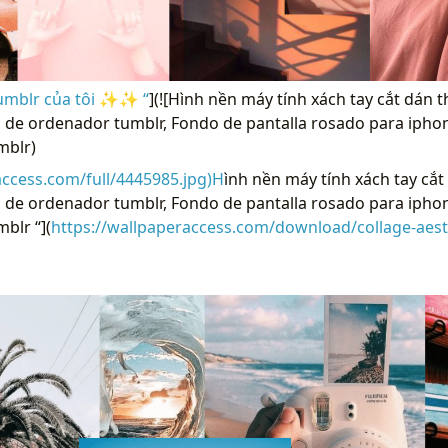
tumblr của tôi ✨✨ “
](![Hình nền máy tính xách tay cắt dán
 de ordenador tumblr, Fondo de pantalla rosado para ipho
mblr)
access.com/full/4445985.jpg)H
ình nền máy tính xách tay cắ
 de ordenador tumblr, Fondo de pantalla rosado para ipho
blr “](
https://wallpaperaccess.com/download/collage-aes