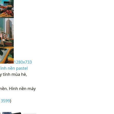
1280x733
ình nền pastel
y tính mùa hè,
 nền. Hình nền máy
13599
)