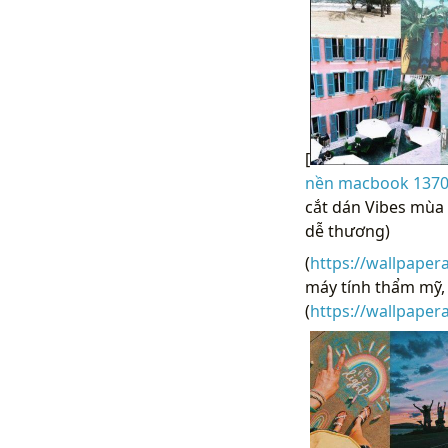
[
nền macbook 1370x
cắt dán Vibes mùa
dễ thương)
(
https://wallpaper
máy tính thẩm mỹ,
(
https://wallpape