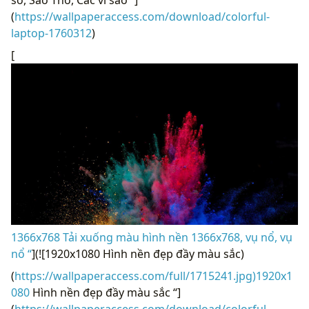
số, Sao Thổ, Các vì sao “]
(
https://wallpaperaccess.com/download/colorful-
laptop-1760312
)
[
1366x768 Tải xuống màu hình nền 1366x768, vụ nổ, vụ
nổ “
](![1920x1080 Hình nền đẹp đầy màu sắc)
(
https://wallpaperaccess.com/full/1715241.jpg)1920x1
080
Hình nền đẹp đầy màu sắc “]