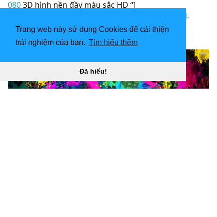
080
3D hình nền đầy màu sắc HD “]
(
https://wallpaperaccess.com/download/colorful-
laptop-1760331
)
Trang web này sử dụng Cookies để cải thiện
[
trải nghiệm của bạn.
Tìm hiểu thêm
Đã hiểu!
Các mảnh sơn đầy màu sắc 2560x1440. Sơn đầy màu
sắc trong năm 2019 “
](![3840x2160 Tải xuống miễn phí
Hình nền máy tính HD màu mùa thu ở 4K .0006)
(
https://wallpaperaccess.com/full/1577446.png)3840x2