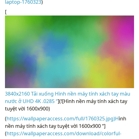
laptop-1760323
)
[
3840x2160 Tải xuống Hình nền máy tính xách tay màu
nước ở UHD 4K .0285 “
](![Hình nền máy tính xách tay
tuyệt vời 1600x900)
(
https://wallpaperaccess.com/full/1760325.jpg)H
ình
nền máy tính xách tay tuyệt vời 1600x900 “]
(
https://wallpaperaccess.com/download/colorful-