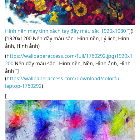
Hình nền máy tính xách tay đầy màu sắc 1920x1080 “
](!
[1920x1200 Nến đầy màu sắc - Hình nền, Lý lịch, Hình
ảnh, Hình ảnh)
(
https://wallpaperaccess.com/full/1760292.jpg)1920x1
200
Nến đầy màu sắc - Hình nền, Nền, Hình ảnh, Hình
ảnh “]
(
https://wallpaperaccess.com/download/colorful-
laptop-1760292
)
[