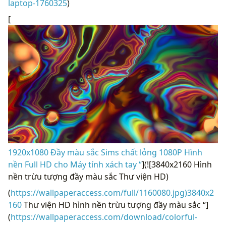
laptop-1760325
)
[
1920x1080 Đầy màu sắc Sims chất lỏng 1080P Hình
nền Full HD cho Máy tính xách tay “
](![3840x2160 Hình
nền trừu tượng đầy màu sắc Thư viện HD)
(
https://wallpaperaccess.com/full/1160080.jpg)3840x2
160
Thư viện HD hình nền trừu tượng đầy màu sắc “]
(
https://wallpaperaccess.com/download/colorful-