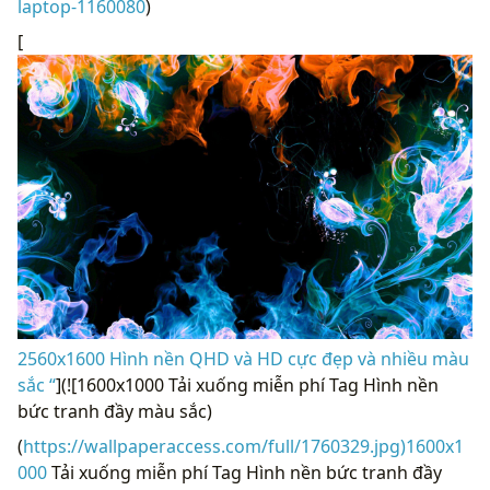
laptop-1160080
)
[
2560x1600 Hình nền QHD và HD cực đẹp và nhiều màu
sắc “
](![1600x1000 Tải xuống miễn phí Tag Hình nền
bức tranh đầy màu sắc)
(
https://wallpaperaccess.com/full/1760329.jpg)1600x1
000
Tải xuống miễn phí Tag Hình nền bức tranh đầy