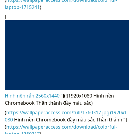
(
https://wallpaperaccess.com/download/colorful-
laptop-1715241
)
[
Hình nền rắn 2560x1440 “
](![1920x1080 Hình nền
Chromebook Thần thánh đầy màu sắc)
(
https://wallpaperaccess.com/full/1760317.jpg)1920x1
080
Hình nền Chromebook đầy màu sắc Thần thánh “]
(
https://wallpaperaccess.com/download/colorful-