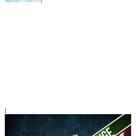
laptop-1760317
)
[