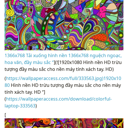
1366x768 Tải xuống hình nền 1366x768 nguệch ngoạc,
hoa văn, đầy màu sắc “
](![1920x1080 Hình nền HD trừu
tượng đầy màu sắc cho nền máy tính xách tay. HD)
(
https://wallpaperaccess.com/full/333563.jpg)1920x10
80
Hình nền HD trừu tượng đầy màu sắc cho nền máy
tính xách tay. HD “]
(
https://wallpaperaccess.com/download/colorful-
laptop-333563
)
[