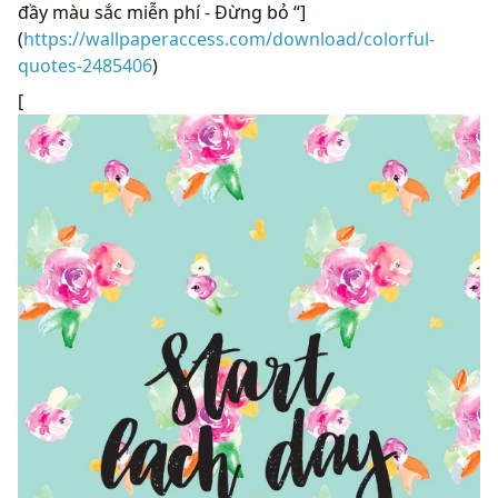
đầy màu sắc miễn phí - Đừng bỏ “]
(
https://wallpaperaccess.com/download/colorful-
quotes-2485406
)
[