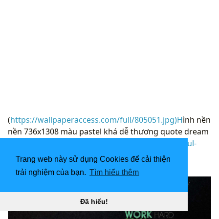
(
https://wallpaperaccess.com/full/805051.jpg)H
ình nền
nền 736x1308 màu pastel khá dễ thương quote dream
“](
https://wallpaperaccess.com/download/colorful-
quotes-805051
)
Trang web này sử dụng Cookies để cải thiện
[
trải nghiệm của bạn.
Tìm hiểu thêm
Đã hiểu!