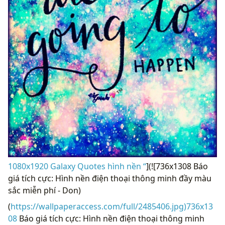
1080x1920 Galaxy Quotes hình nền “
](![736x1308 Báo
giá tích cực: Hình nền điện thoại thông minh đầy màu
sắc miễn phí - Don)
(
https://wallpaperaccess.com/full/2485406.jpg)736x13
08
Báo giá tích cực: Hình nền điện thoại thông minh