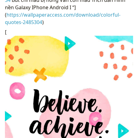
34
Bút chì màu bị hỏng Vẫn còn màu Trích dẫn Hình
nền Galaxy IPhone Android I “]
(
https://wallpaperaccess.com/download/colorful-
quotes-2485304
)
[