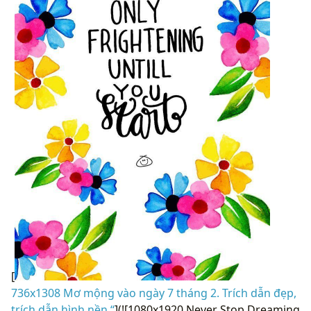
[
736x1308 Mơ mộng vào ngày 7 tháng 2. Trích dẫn đẹp,
trích dẫn hình nền “
](![1080x1920 Never Stop Dreaming