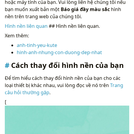
hoặc máy tính của bạn. Vui lòng liên hệ chúng tôi nếu
bạn muốn xuất bản một
Báo giá đầy màu sắc
hình
nền trên trang web của chúng tôi.
Hình nền liên quan
## Hình nền liên quan.
Xem thêm:
anh-tinh-yeu-kute
hinh-anh-nhung-con-duong-dep-nhat
Cách thay đổi hình nền của bạn
Để tìm hiểu cách thay đổi hình nền của bạn cho các
loại thiết bị khác nhau, vui lòng đọc về nó trên
Trang
câu hỏi thường gặp
.
[