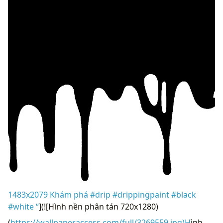
1483x2079 Khám phá #drip #drippingpaint #black
#white “
](![Hình nền phân tán 720x1280)
(
https://wallpaperaccess.com/full/3269559.jpg)H
ình