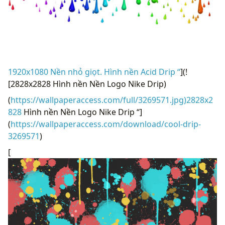
1920x1080 Nền nhỏ giọt. Hình nền Acid Drip “
](!
[2828x2828 Hình nền Nền Logo Nike Drip)
(
https://wallpaperaccess.com/full/3269571.jpg)2828x2
828
Hình nền Nền Logo Nike Drip “]
(
https://wallpaperaccess.com/download/cool-drip-
3269571
)
[