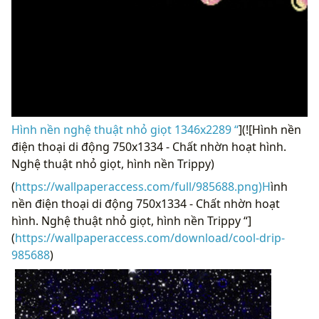
Hình nền nghệ thuật nhỏ giọt 1346x2289 “
](![Hình nền
điện thoại di động 750x1334 - Chất nhờn hoạt hình.
Nghệ thuật nhỏ giọt, hình nền Trippy)
(
https://wallpaperaccess.com/full/985688.png)H
ình
nền điện thoại di động 750x1334 - Chất nhờn hoạt
hình. Nghệ thuật nhỏ giọt, hình nền Trippy “]
(
https://wallpaperaccess.com/download/cool-drip-
985688
)