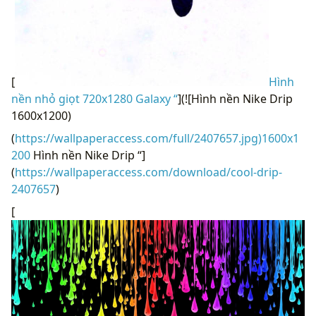
[
Hình
nền nhỏ giọt 720x1280 Galaxy “
](![Hình nền Nike Drip
1600x1200)
(
https://wallpaperaccess.com/full/2407657.jpg)1600x1
200
Hình nền Nike Drip “]
(
https://wallpaperaccess.com/download/cool-drip-
2407657
)
[