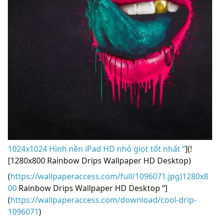
1024x1024 Hình nền iPad HD nhỏ giọt tốt nhất “
](!
[1280x800 Rainbow Drips Wallpaper HD Desktop)
(
https://wallpaperaccess.com/full/1096071.jpg)1280x8
00
Rainbow Drips Wallpaper HD Desktop “]
(
https://wallpaperaccess.com/download/cool-drip-
1096071
)