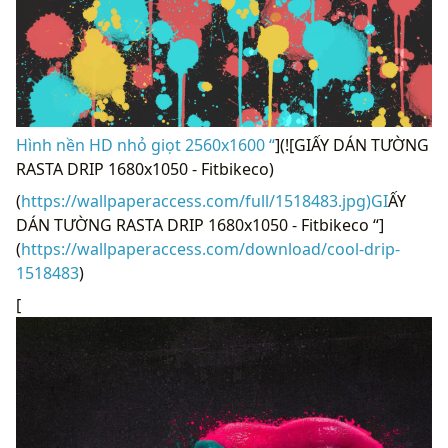
Hình nền HD nhỏ giọt 2560x1600 “
](![GIẤY DÁN TƯỜNG
RASTA DRIP 1680x1050 - Fitbikeco)
(
https://wallpaperaccess.com/full/1518483.jpg)GI
ẤY
DÁN TƯỜNG RASTA DRIP 1680x1050 - Fitbikeco “]
(
https://wallpaperaccess.com/download/cool-drip-
1518483
)
[