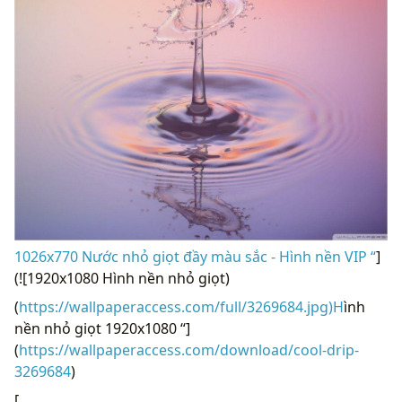
1026x770 Nước nhỏ giọt đầy màu sắc - Hình nền VIP “
]
(![1920x1080 Hình nền nhỏ giọt)
(
https://wallpaperaccess.com/full/3269684.jpg)H
ình
nền nhỏ giọt 1920x1080 “]
(
https://wallpaperaccess.com/download/cool-drip-
3269684
)
[