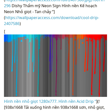
296
Dishy Thẩm mỹ Neon Sign Hình nền Kế hoạch
Neon Nhỏ giọt - Tan chảy “]
(
https://wallpaperaccess.com/download/cool-drip-
2407586
)
[
Hình nền nhỏ giọt 1280x777. Hình nền Acid Drip “
](!
[938x1668 Tải xuống hình nền 938x1668 sơn, nhỏ giọt,