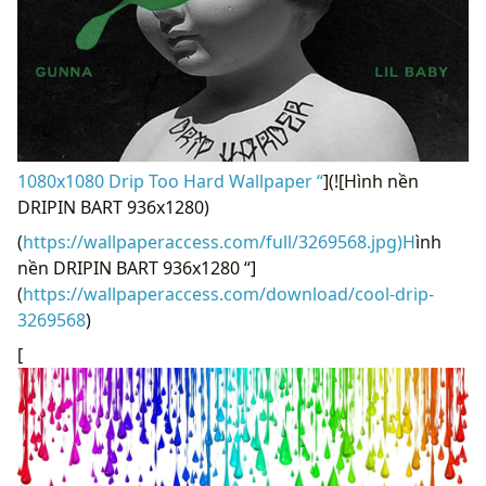
1080x1080 Drip Too Hard Wallpaper “
](![Hình nền
DRIPIN BART 936x1280)
(
https://wallpaperaccess.com/full/3269568.jpg)H
ình
nền DRIPIN BART 936x1280 “]
(
https://wallpaperaccess.com/download/cool-drip-
3269568
)
[