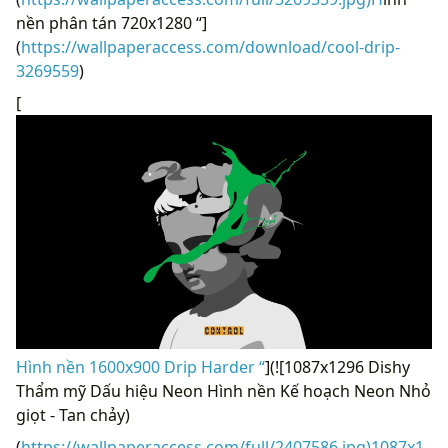
nền phân tán 720x1280 “]
(
https://wallpaperaccess.com/download/cool-drip-
3269559
)
[
Hình nền 1600x900 Drip Harder “
](![1087x1296 Dishy
Thẩm mỹ Dấu hiệu Neon Hình nền Kế hoạch Neon Nhỏ
giọt - Tan chảy)
(
https://wallpaperaccess.com/full/2407586.jpg)1087x1