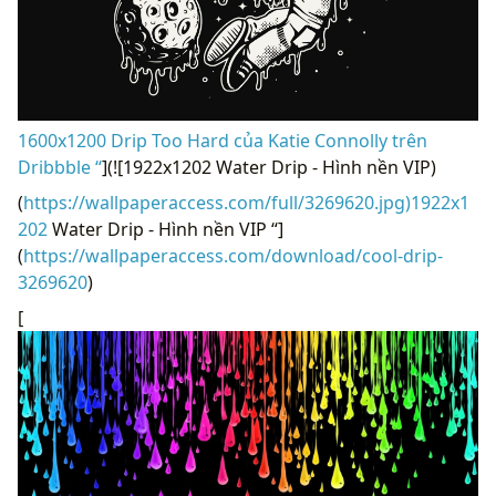
1600x1200 Drip Too Hard của Katie Connolly trên
Dribbble “
](![1922x1202 Water Drip - Hình nền VIP)
(
https://wallpaperaccess.com/full/3269620.jpg)1922x1
202
Water Drip - Hình nền VIP “]
(
https://wallpaperaccess.com/download/cool-drip-
3269620
)
[