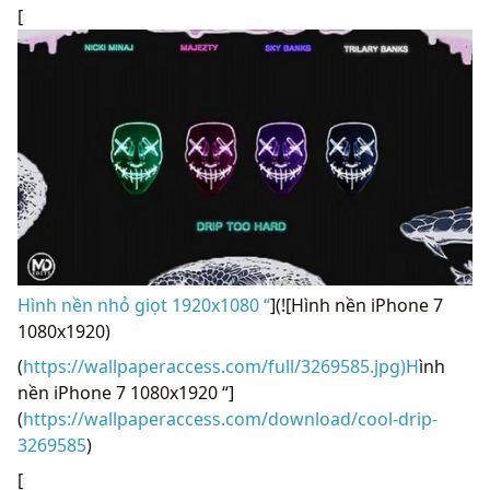
[
Hình nền nhỏ giọt 1920x1080 “
](![Hình nền iPhone 7
1080x1920)
(
https://wallpaperaccess.com/full/3269585.jpg)H
ình
nền iPhone 7 1080x1920 “]
(
https://wallpaperaccess.com/download/cool-drip-
3269585
)
[