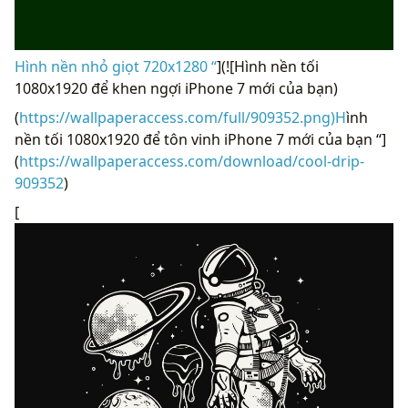
Hình nền nhỏ giọt 720x1280 “
](![Hình nền tối
1080x1920 để khen ngợi iPhone 7 mới của bạn)
(
https://wallpaperaccess.com/full/909352.png)H
ình
nền tối 1080x1920 để tôn vinh iPhone 7 mới của bạn “]
(
https://wallpaperaccess.com/download/cool-drip-
909352
)
[