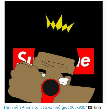
Hình nền Anime tối cao và nhỏ giọt 900x900 “
](![Hình