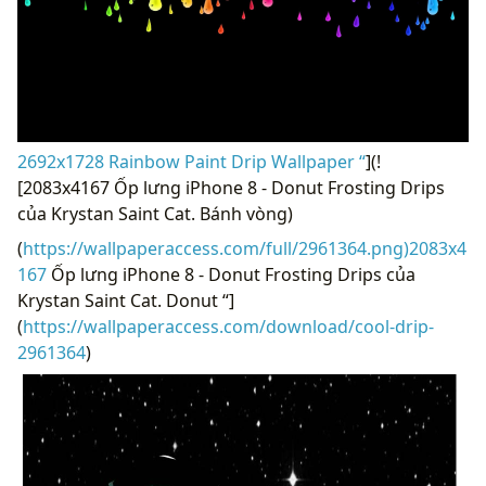
2692x1728 Rainbow Paint Drip Wallpaper “
](!
[2083x4167 Ốp lưng iPhone 8 - Donut Frosting Drips
của Krystan Saint Cat. Bánh vòng)
(
https://wallpaperaccess.com/full/2961364.png)2083x4
167
Ốp lưng iPhone 8 - Donut Frosting Drips của
Krystan Saint Cat. Donut “]
(
https://wallpaperaccess.com/download/cool-drip-
2961364
)