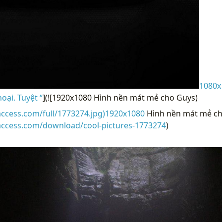
1080x
oại. Tuyệt “
](![1920x1080 Hình nền mát mẻ cho Guys)
access.com/full/1773274.jpg)1920x1080
Hình nền mát mẻ cho
raccess.com/download/cool-pictures-1773274
)