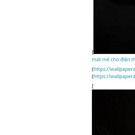
[
mát mẻ cho điện th
(
https://wallpaper
(
https://wallpape
[