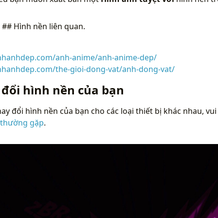
n
## Hình nền liên quan.
inhanhdep.com/anh-anime/anh-anime-dep/
inhanhdep.com/the-gioi-dong-vat/anh-dong-vat/
 đổi hình nền của bạn
ay đổi hình nền của bạn cho các loại thiết bị khác nhau, vui
 thường gặp
.