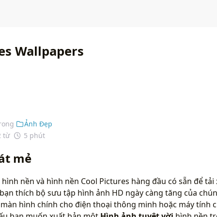
res Wallpapers
rong
Ảnh Đẹp
2 từ
5 phút
át mẻ
hình nền và hình nền Cool Pictures hàng đầu có sẵn để tải
bạn thích bộ sưu tập hình ảnh HD ngày càng tăng của chún
màn hình chính cho điện thoại thông minh hoặc máy tính c
 nếu bạn muốn xuất bản một
Hình ảnh tuyệt vời
hình nền tr