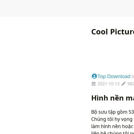
Cool Pictu
Top Download
t
2021-10-12
98
Hình nền m
Bộ sưu tập gồm 53 
Chúng tôi hy vọng 
làm hình nền hoặc 
liên hệ chúng tôi