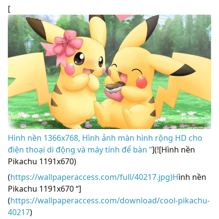
[
Hình nền 1366x768, Hình ảnh màn hình rộng HD cho
điện thoại di động và máy tính để bàn “
](![Hình nền
Pikachu 1191x670)
(
https://wallpaperaccess.com/full/40217.jpg)H
ình nền
Pikachu 1191x670 “]
(
https://wallpaperaccess.com/download/cool-pikachu-
40217
)