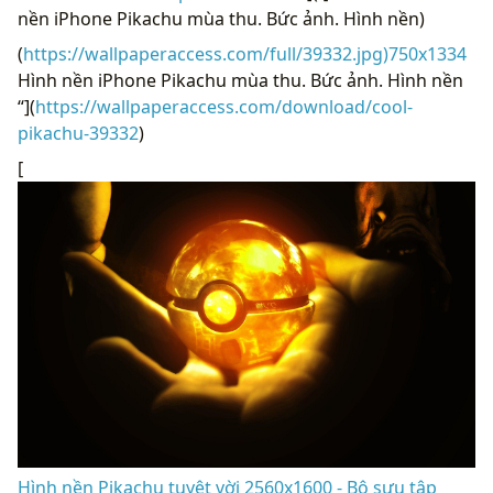
nền iPhone Pikachu mùa thu. Bức ảnh. Hình nền)
(
https://wallpaperaccess.com/full/39332.jpg)750x1334
Hình nền iPhone Pikachu mùa thu. Bức ảnh. Hình nền
“](
https://wallpaperaccess.com/download/cool-
pikachu-39332
)
[
Hình nền Pikachu tuyệt vời 2560x1600 - Bộ sưu tập