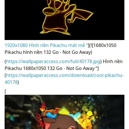
1920x1080 Hình nền Pikachu mát mẻ “
](![1680x1050
Pikachu hình nền 132 Go - Not Go Away)
(
https://wallpaperaccess.com/full/40178.jpg
) Hình nền
Pikachu 1680x1050 132 Go - Not Go Away “]
(
https://wallpaperaccess.com/download/cool-pikachu-
40178
)
[