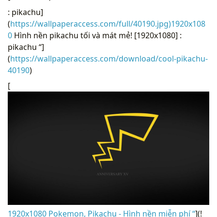
: pikachu]
(
https://wallpaperaccess.com/full/40190.jpg)1920x108
0
Hình nền pikachu tối và mát mẻ! [1920x1080] :
pikachu “]
(
https://wallpaperaccess.com/download/cool-pikachu-
40190
)
[
1920x1080 Pokemon, Pikachu - Hình nền miễn phí “
](!