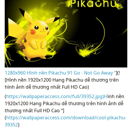
1280x960 Hình nền Pikachu 91 Go - Not Go Away “
](!
[Hình nền 1920x1200 Hang Pikachu dễ thương trên
hình ảnh dễ thương nhất Full HD Cao)
(
https://wallpaperaccess.com/full/39352.jpg)H
ình nền
1920x1200 Hang Pikachu dễ thương trên hình ảnh dễ
thương nhất Full HD Cao “]
(
https://wallpaperaccess.com/download/cool-pikachu-
39352
)