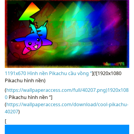
1191x670 Hình nền Pikachu cầu vồng “
](![1920x1080
Pikachu hình nền)
(
https://wallpaperaccess.com/full/40207.png)1920x108
0
Pikachu hình nền “]
(
https://wallpaperaccess.com/download/cool-pikachu-
40207
)
[