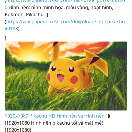
(
https://wallpaperaccess.com/full/40188.jpg)1920x120
0
Hình nền: hình minh họa, màu vàng, hoạt hình,
Pokmon, Pikachu “]
(
https://wallpaperaccess.com/download/cool-pikachu-
40188
)
[
1920x1080 Pikachu HD Hình nền và Hình nền “
](!
[1920x1080 Hình nền pikachu tối và mát mẻ!
[1920x1080)