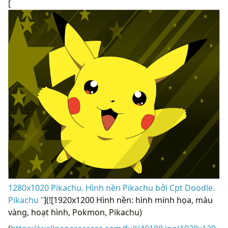
[
1280x1020 Pikachu. Hình nền Pikachu bởi Cpt Doodle.
Pikachu “
](![1920x1200 Hình nền: hình minh họa, màu
vàng, hoạt hình, Pokmon, Pikachu)