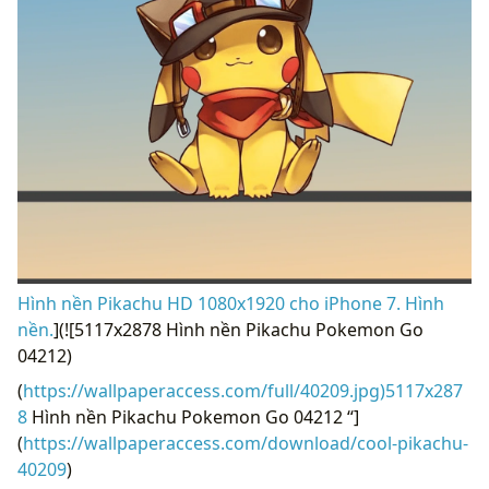
Hình nền Pikachu HD 1080x1920 cho iPhone 7. Hình
nền.
](![5117x2878 Hình nền Pikachu Pokemon Go
04212)
(
https://wallpaperaccess.com/full/40209.jpg)5117x287
8
Hình nền Pikachu Pokemon Go 04212 “]
(
https://wallpaperaccess.com/download/cool-pikachu-
40209
)