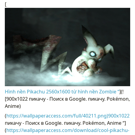
[
Hình nền Pikachu 2560x1600 từ hình nền Zombie “
](!
[900x1022 пикачу - Поиск в Google. пикачу. Pokémon,
Anime)
(
https://wallpaperaccess.com/full/40211.png)900x1022
пикачу - Поиск в Google. пикачу. Pokémon, Anime “]
(
https://wallpaperaccess.com/download/cool-pikachu-