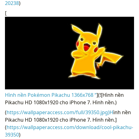
20238
)
[
Hình nền Pokémon Pikachu 1366x768 “
](![Hình nền
Pikachu HD 1080x1920 cho iPhone 7. Hình nền.)
(
https://wallpaperaccess.com/full/39350.jpg)H
ình nền
Pikachu HD 1080x1920 cho iPhone 7. Hình nền.]
(
https://wallpaperaccess.com/download/cool-pikachu-
39350
)