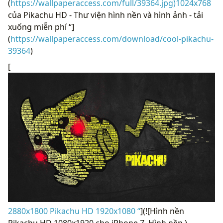
(
https://wallpaperaccess.com/full/39364.jpg)1024x768
của Pikachu HD - Thư viện hình nền và hình ảnh - tải
xuống miễn phí “]
(
https://wallpaperaccess.com/download/cool-pikachu-
39364
)
[
2880x1800 Pikachu HD 1920x1080 “
](![Hình nền
Pikachu HD 1080x1920 cho iPhone 7. Hình nền.)