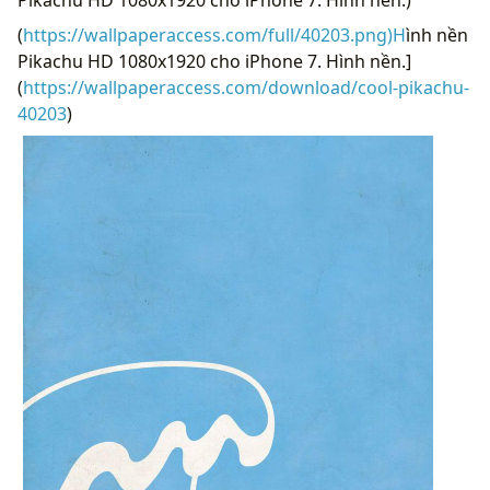
(
https://wallpaperaccess.com/full/40203.png)H
ình nền
Pikachu HD 1080x1920 cho iPhone 7. Hình nền.]
(
https://wallpaperaccess.com/download/cool-pikachu-
40203
)