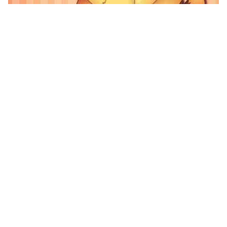
750x1334 Pokemon Go, Pikachu & Pokeball Hình nền &
Nền cho iPhone 6 “
](![Hình nền Pikachu 1920x1200 HD
3D)
(
https://wallpaperaccess.com/full/40220.jpg)1920x120
0
Hình nền Pikachu HD 3D “]
(
https://wallpaperaccess.com/download/cool-pikachu-
40220
)
[