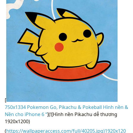
[
750x1334 Pokemon Go, Pikachu & Pokeball Hình nền &
Nền cho iPhone 6 “
](![Hình nền Pikachu dễ thương
1920x1200)
(
https://wallpaperaccess.com/full/40205.jpg)1920x120