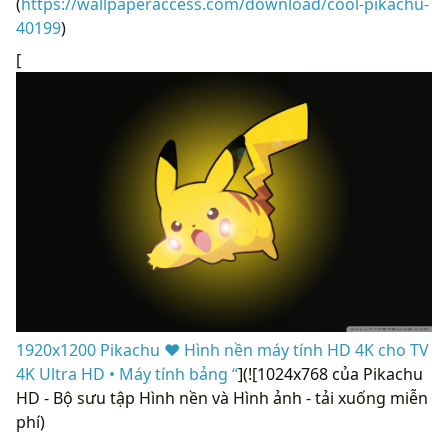
(
https://wallpaperaccess.com/download/cool-pikachu-
40199
)
[
1920x1200 Pikachu ❤ Hình nền máy tính HD 4K cho TV
4K Ultra HD • Máy tính bảng “
](![1024x768 của Pikachu
HD - Bộ sưu tập Hình nền và Hình ảnh - tải xuống miễn
phí)