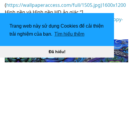
(
https://wallpaperaccess.com/full/1505.jpg)1600x1200
Hình nền và Hình nền HD ảo giác “]
(
https://wallpaperaccess.com/download/cool-trippy-
scenery-iphone-1505
)
Trang web này sử dụng Cookies để cải thiện
trải nghiệm của bạn.
Tìm hiểu thêm
[
Đã hiểu!
1920x1080 Hình nền và Hình nền HD ảo giác "
](![Hình
nền Trippy không gian 1920x1200 cho Điện thoại và
Nền máy tính HD)