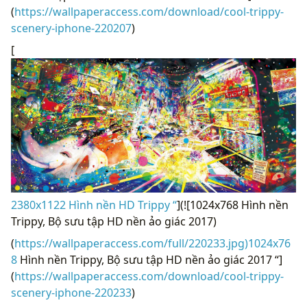
(
https://wallpaperaccess.com/download/cool-trippy-
scenery-iphone-220207
)
[
2380x1122 Hình nền HD Trippy “
](![1024x768 Hình nền
Trippy, Bộ sưu tập HD nền ảo giác 2017)
(
https://wallpaperaccess.com/full/220233.jpg)1024x76
8
Hình nền Trippy, Bộ sưu tập HD nền ảo giác 2017 “]
(
https://wallpaperaccess.com/download/cool-trippy-
scenery-iphone-220233
)