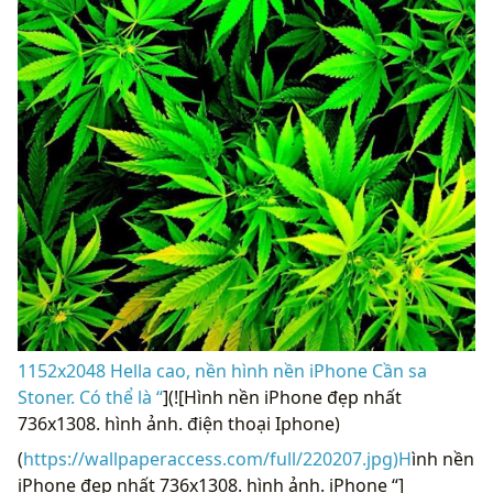
1152x2048 Hella cao, nền hình nền iPhone Cần sa
Stoner. Có thể là “
](![Hình nền iPhone đẹp nhất
736x1308. hình ảnh. điện thoại Iphone)
(
https://wallpaperaccess.com/full/220207.jpg)H
ình nền
iPhone đẹp nhất 736x1308. hình ảnh. iPhone “]