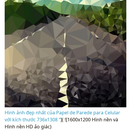
Hình ảnh đẹp nhất của Papel de Parede para Celular
với kích thước 736x1308 “
]( ![1600x1200 Hình nền và
Hình nền HD ảo giác)