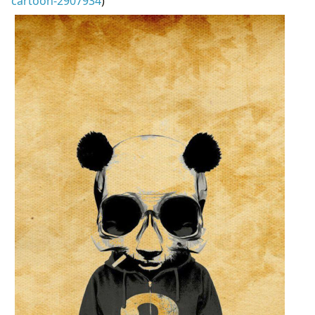
cartoon-2907934
)