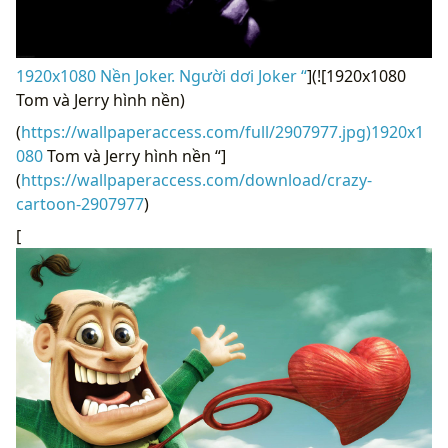
1920x1080 Nền Joker. Người dơi Joker “
](![1920x1080
Tom và Jerry hình nền)
(
https://wallpaperaccess.com/full/2907977.jpg)1920x1
080
Tom và Jerry hình nền “]
(
https://wallpaperaccess.com/download/crazy-
cartoon-2907977
)
[