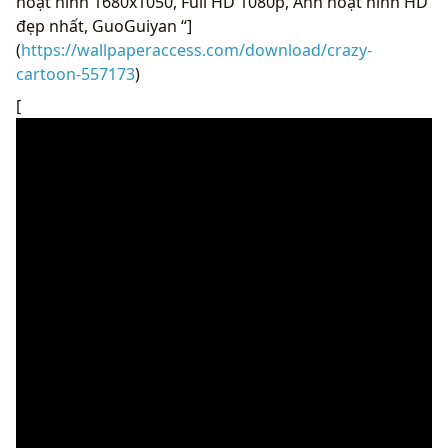
hoạt hình 1680x1050, Full HD 1080p, Ảnh hoạt hình HD
đẹp nhất, GuoGuiyan “]
(
https://wallpaperaccess.com/download/crazy-
cartoon-557173
)
[