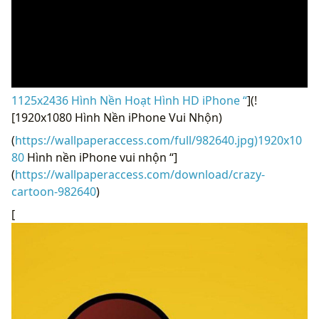
1125x2436 Hình Nền Hoạt Hình HD iPhone “
](!
[1920x1080 Hình Nền iPhone Vui Nhộn)
(
https://wallpaperaccess.com/full/982640.jpg)1920x10
80
Hình nền iPhone vui nhộn “]
(
https://wallpaperaccess.com/download/crazy-
cartoon-982640
)
[