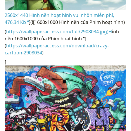
2560x1440 Hình nền hoạt hình vui nhộn miễn phí,
476,34 Kb “
](![1600x1000 Hình nền của Phim hoạt hình)
(
https://wallpaperaccess.com/full/2908034.jpg)H
ình
nền 1600x1000 của Phim hoạt hình “]
(
https://wallpaperaccess.com/download/crazy-
cartoon-2908034
)
[