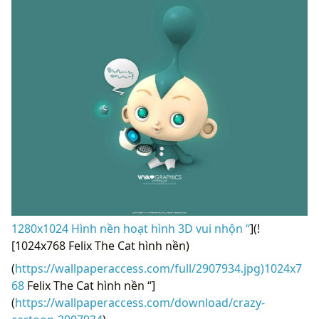
1280x1024 Hình nền hoạt hình 3D vui nhộn “
](!
[1024x768 Felix The Cat hình nền)
(
https://wallpaperaccess.com/full/2907934.jpg)1024x7
68
Felix The Cat hình nền “]
(
https://wallpaperaccess.com/download/crazy-