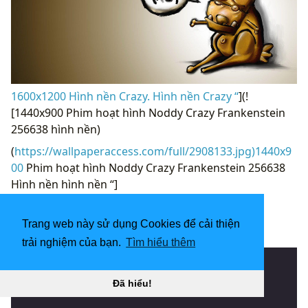
1600x1200 Hình nền Crazy. Hình nền Crazy “
](!
[1440x900 Phim hoạt hình Noddy Crazy Frankenstein
256638 hình nền)
(
https://wallpaperaccess.com/full/2908133.jpg)1440x9
00
Phim hoạt hình Noddy Crazy Frankenstein 256638
Hình nền hình nền “]
(
https://wallpaperaccess.com/download/crazy-
cartoon-2908133
)
Trang web này sử dụng Cookies để cải thiện
[
trải nghiệm của bạn.
Tìm hiểu thêm
Đã hiểu!