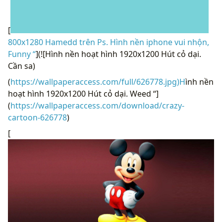
[
800x1280 Hamedd trên Ps. Hình nền iphone vui nhộn,
Funny “
](![Hình nền hoạt hình 1920x1200 Hút cỏ dại.
Cần sa)
(
https://wallpaperaccess.com/full/626778.jpg)H
ình nền
hoạt hình 1920x1200 Hút cỏ dại. Weed “]
(
https://wallpaperaccess.com/download/crazy-
cartoon-626778
)
[