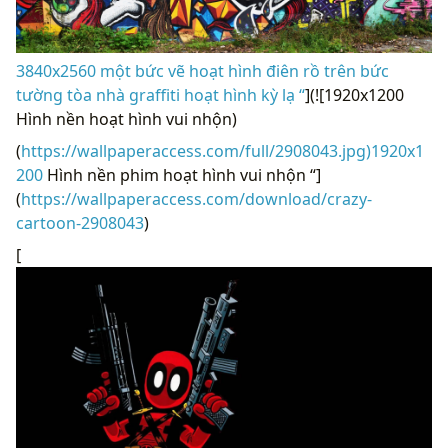
3840x2560 một bức vẽ hoạt hình điên rồ trên bức
tường tòa nhà graffiti hoạt hình kỳ lạ “
](![1920x1200
Hình nền hoạt hình vui nhộn)
(
https://wallpaperaccess.com/full/2908043.jpg)1920x1
200
Hình nền phim hoạt hình vui nhộn “]
(
https://wallpaperaccess.com/download/crazy-
cartoon-2908043
)
[