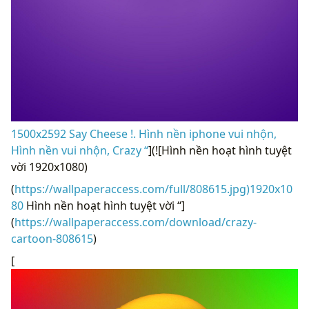
1500x2592 Say Cheese !. Hình nền iphone vui nhộn,
Hình nền vui nhộn, Crazy “
](![Hình nền hoạt hình tuyệt
vời 1920x1080)
(
https://wallpaperaccess.com/full/808615.jpg)1920x10
80
Hình nền hoạt hình tuyệt vời “]
(
https://wallpaperaccess.com/download/crazy-
cartoon-808615
)
[