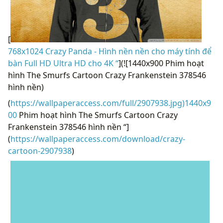
[
768x1024 Crazy Panda - Hình nền nền cho máy tính để
bàn Full HD Ultra HD cho 4K “
](![1440x900 Phim hoạt
hình The Smurfs Cartoon Crazy Frankenstein 378546
hình nền)
(
https://wallpaperaccess.com/full/2907938.jpg)1440x9
00
Phim hoạt hình The Smurfs Cartoon Crazy
Frankenstein 378546 hình nền “]
(
https://wallpaperaccess.com/download/crazy-
cartoon-2907938
)