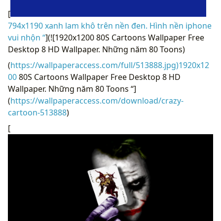
[
794x1190 xanh lam khô trên nền đen. Hình nền iphone
vui nhộn “
](![1920x1200 80S Cartoons Wallpaper Free
Desktop 8 HD Wallpaper. Những năm 80 Toons)
(
https://wallpaperaccess.com/full/513888.jpg)1920x12
00
80S Cartoons Wallpaper Free Desktop 8 HD
Wallpaper. Những năm 80 Toons “]
(
https://wallpaperaccess.com/download/crazy-
cartoon-513888
)
[