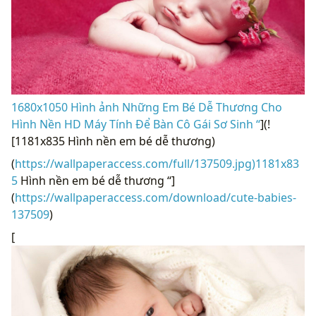
1680x1050 Hình ảnh Những Em Bé Dễ Thương Cho
Hình Nền HD Máy Tính Để Bàn Cô Gái Sơ Sinh “
](!
[1181x835 Hình nền em bé dễ thương)
(
https://wallpaperaccess.com/full/137509.jpg)1181x83
5
Hình nền em bé dễ thương “]
(
https://wallpaperaccess.com/download/cute-babies-
137509
)
[