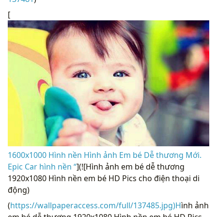
[
1600x1000 Hình nền Hình ảnh Em bé Dễ thương Mới.
Epic Car hình nền “
](![Hình ảnh em bé dễ thương
1920x1080 Hình nền em bé HD Pics cho điện thoại di
động)
(
https://wallpaperaccess.com/full/137485.jpg)H
ình ảnh