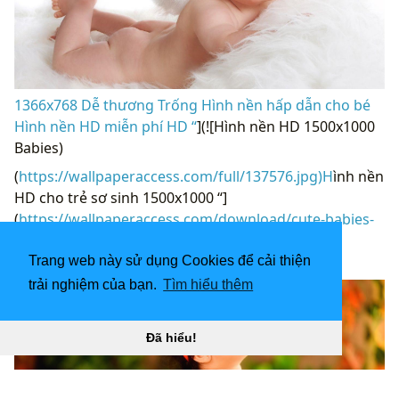
1366x768 Dễ thương Trống Hình nền hấp dẫn cho bé
Hình nền HD miễn phí HD “
](![Hình nền HD 1500x1000
Babies)
(
https://wallpaperaccess.com/full/137576.jpg)H
ình nền
HD cho trẻ sơ sinh 1500x1000 “]
(
https://wallpaperaccess.com/download/cute-babies-
137576
)
Trang web này sử dụng Cookies để cải thiện
[
trải nghiệm của bạn.
Tìm hiểu thêm
Đã hiểu!