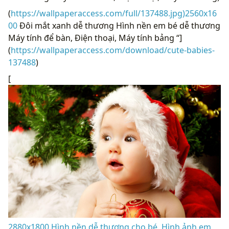
(
https://wallpaperaccess.com/full/137488.jpg)2560x16
00
Đôi mắt xanh dễ thương Hình nền em bé dễ thương
Máy tính để bàn, Điện thoại, Máy tính bảng “]
(
https://wallpaperaccess.com/download/cute-babies-
137488
)
[
2880x1800 Hình nền dễ thương cho bé. Hình ảnh em