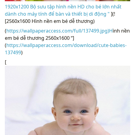
1920x1200 Bộ sưu tập hình nền HD cho bé lớn nhất
dành cho máy tính để bàn và thiết bị di động "
](!
[2560x1600 Hình nền em bé dễ thương)
(
https://wallpaperaccess.com/full/137499.jpg)H
ình nền
em bé dễ thương 2560x1600 “]
(
https://wallpaperaccess.com/download/cute-babies-
137499
)
[