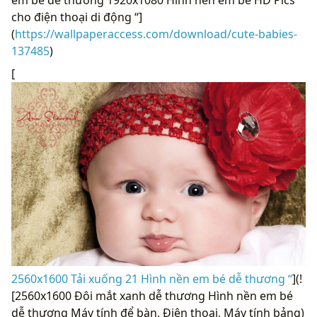
em bé dễ thương 1920x1080 Hình nền em bé HD Pics
cho điện thoại di động “]
(
https://wallpaperaccess.com/download/cute-babies-
137485
)
[
2560x1600 Tải xuống 21 Hình nền em bé dễ thương “
](!
[2560x1600 Đôi mắt xanh dễ thương Hình nền em bé
dễ thương Máy tính để bàn, Điện thoại, Máy tính bảng)