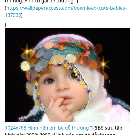
thương. Ảnh cô gái dễ thương “]
(
https://wallpaperaccess.com/download/cute-babies-
137530
)
[
1024x768 Hình nền em bé dễ thương “
](![Bộ sưu tập