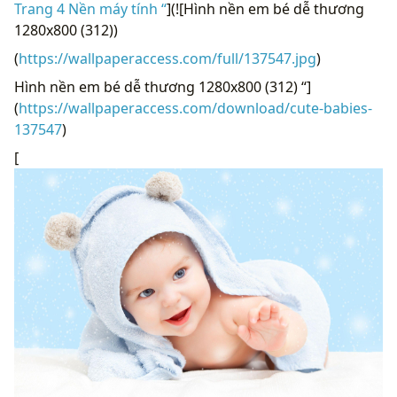
Trang 4 Nền máy tính “
](![Hình nền em bé dễ thương
1280x800 (312))
(
https://wallpaperaccess.com/full/137547.jpg
)
Hình nền em bé dễ thương 1280x800 (312) “]
(
https://wallpaperaccess.com/download/cute-babies-
137547
)
[