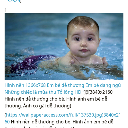
137526
)
[
Hình nền 1366x768 Em bé dễ thương Em bé đang ngủ
Những chiếc lá mùa thu Tổ lông HD “
](![3840x2160
Hình nền dễ thương cho bé. Hình ảnh em bé dễ
thương. Ảnh cô gái dễ thương)
(
https://wallpaperaccess.com/full/137530.jpg)3840x21
60
Hình nền dễ thương cho bé. Hình ảnh em bé dễ