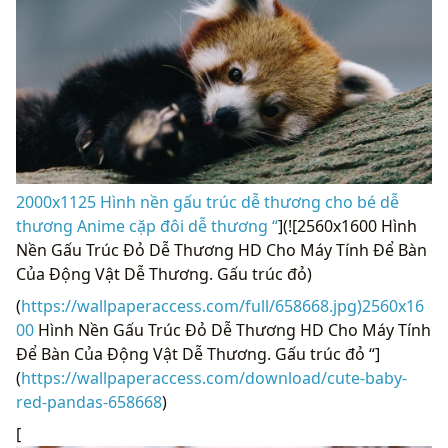
2000x1125 Hình nền gấu trúc dễ thương cho bé dễ
thương Anime cặp đôi dễ thương “
](![2560x1600 Hình
Nền Gấu Trúc Đỏ Dễ Thương HD Cho Máy Tính Để Bàn
Của Động Vật Dễ Thương. Gấu trúc đỏ)
(
https://wallpaperaccess.com/full/658668.jpg)2560x16
00
Hình Nền Gấu Trúc Đỏ Dễ Thương HD Cho Máy Tính
Để Bàn Của Động Vật Dễ Thương. Gấu trúc đỏ “]
(
https://wallpaperaccess.com/download/cute-baby-
red-pandas-658668
)
[