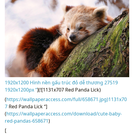
1920x1200 Hình nền gấu trúc đỏ dễ thương 27519
1920x1200px “
](![1131x707 Red Panda Lick)
(
https://wallpaperaccess.com/full/658671.jpg)1131x70
7
Red Panda Lick “]
(
https://wallpaperaccess.com/download/cute-baby-
red-pandas-658671
)
[