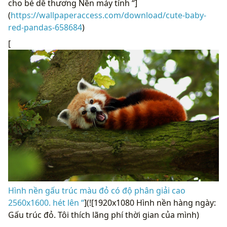
cho bé dễ thương Nền máy tính “]
(
https://wallpaperaccess.com/download/cute-baby-
red-pandas-658684
)
[
Hình nền gấu trúc màu đỏ có độ phân giải cao
2560x1600. hét lên “
](![1920x1080 Hình nền hàng ngày:
Gấu trúc đỏ. Tôi thích lãng phí thời gian của mình)