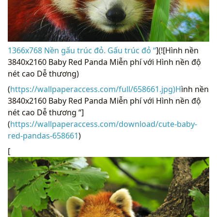
1366x768 Nền gấu trúc đỏ. Gấu trúc đỏ “
](![Hình nền
3840x2160 Baby Red Panda Miễn phí với Hình nền độ
nét cao Dễ thương)
(
https://wallpaperaccess.com/full/658661.jpg)H
ình nền
3840x2160 Baby Red Panda Miễn phí với Hình nền độ
nét cao Dễ thương “]
(
https://wallpaperaccess.com/download/cute-baby-
red-pandas-658661
)
[