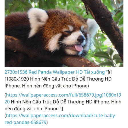
2730x1536 Red Panda Wallpaper HD Tải xuống “
](!
[1080x1920 Hình Nền Gấu Trúc Đỏ Dễ Thương HD
iPhone. Hình nền động vật cho iPhone)
(
https://wallpaperaccess.com/full/658679.jpg)1080x19
20
Hình Nền Gấu Trúc Đỏ Dễ Thương HD iPhone. Hình
nền động vật cho iPhone “]
(
https://wallpaperaccess.com/download/cute-baby-
red-pandas-658679
)