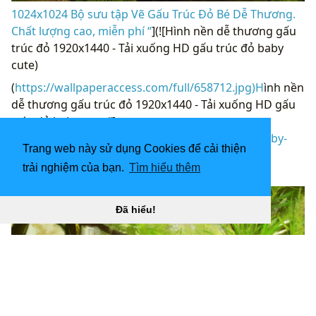
1024x1024 Bộ sưu tập Vẽ Gấu Trúc Đỏ Bé Dễ Thương.
Chất lượng cao, miễn phí “
](![Hình nền dễ thương gấu
trúc đỏ 1920x1440 - Tải xuống HD gấu trúc đỏ baby
cute)
(
https://wallpaperaccess.com/full/658712.jpg)H
ình nền
dễ thương gấu trúc đỏ 1920x1440 - Tải xuống HD gấu
trúc đỏ baby cute “]
(
https://wallpaperaccess.com/download/cute-baby-
Trang web này sử dụng Cookies để cải thiện
red-pandas-658712
)
trải nghiệm của bạn.
Tìm hiểu thêm
[
Đã hiểu!