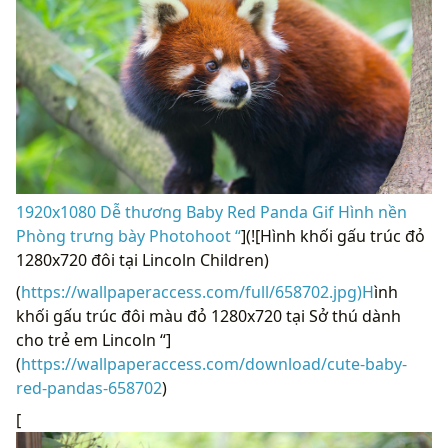
1920x1080 Dễ thương Baby Red Panda Gif Hình nền
Phòng trưng bày Photohoot “
](![Hình khối gấu trúc đỏ
1280x720 đôi tại Lincoln Children)
(
https://wallpaperaccess.com/full/658702.jpg)H
ình
khối gấu trúc đôi màu đỏ 1280x720 tại Sở thú dành
cho trẻ em Lincoln “]
(
https://wallpaperaccess.com/download/cute-baby-
red-pandas-658702
)
[