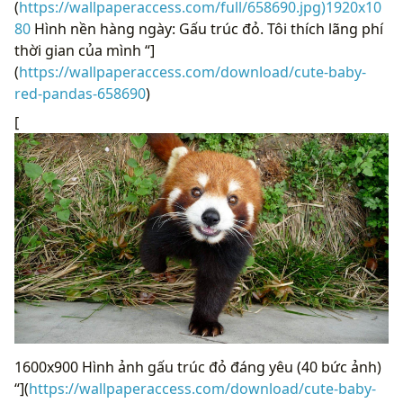
(
https://wallpaperaccess.com/full/658690.jpg)1920x10
80
Hình nền hàng ngày: Gấu trúc đỏ. Tôi thích lãng phí
thời gian của mình “]
(
https://wallpaperaccess.com/download/cute-baby-
red-pandas-658690
)
[
1600x900 Hình ảnh gấu trúc đỏ đáng yêu (40 bức ảnh)
“](
https://wallpaperaccess.com/download/cute-baby-