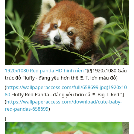
1920x1080 Red panda HD hình nền “
](![1920x1080 Gấu
trúc đỏ Fluffy - đáng yêu hơn thế !!!. T. lớn màu đỏ)
(
https://wallpaperaccess.com/full/658699.jpg)1920x10
80
Fluffy Red Panda - đáng yêu hơn cả !!!. Big T. Red “]
(
https://wallpaperaccess.com/download/cute-baby-
red-pandas-658699
)
[