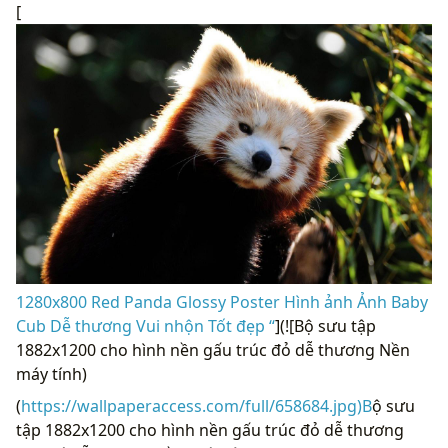
[
1280x800 Red Panda Glossy Poster Hình ảnh Ảnh Baby
Cub Dễ thương Vui nhộn Tốt đẹp “
](![Bộ sưu tập
1882x1200 cho hình nền gấu trúc đỏ dễ thương Nền
máy tính)
(
https://wallpaperaccess.com/full/658684.jpg)B
ộ sưu
tập 1882x1200 cho hình nền gấu trúc đỏ dễ thương