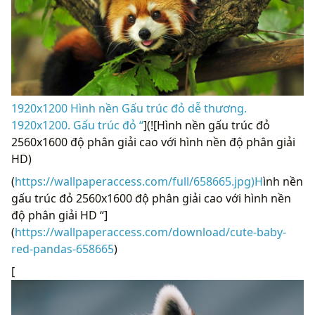
1920x1200 Hình nền Gấu trúc đỏ dễ thương.
1920x1200. Gấu trúc đỏ “
](![Hình nền gấu trúc đỏ
2560x1600 độ phân giải cao với hình nền độ phân giải
HD)
(
https://wallpaperaccess.com/full/658665.jpg)H
ình nền
gấu trúc đỏ 2560x1600 độ phân giải cao với hình nền
độ phân giải HD “]
(
https://wallpaperaccess.com/download/cute-baby-
red-pandas-658665
)
[