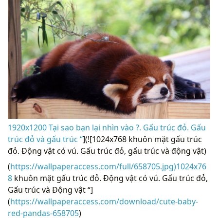
1920x1200 Tại sao bạn lại nhìn vào ?. Gấu trúc đỏ. Gấu
trúc đỏ và gấu trúc “
](![1024x768 khuôn mặt gấu trúc
đỏ. Động vật có vú. Gấu trúc đỏ, gấu trúc và động vật)
(
https://wallpaperaccess.com/full/658705.jpg)1024x76
8
khuôn mặt gấu trúc đỏ. Động vật có vú. Gấu trúc đỏ,
Gấu trúc và Động vật “]
(
https://wallpaperaccess.com/download/cute-baby-
red-pandas-658705
)