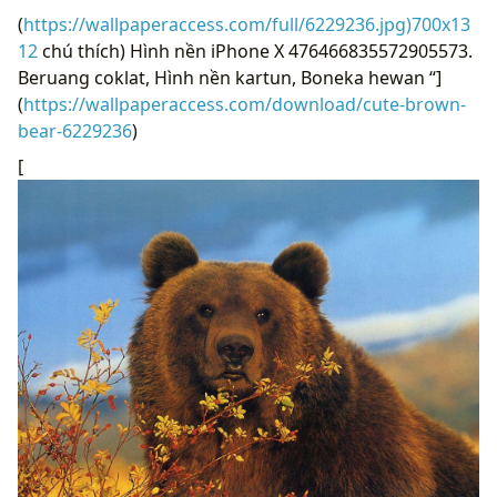
(
https://wallpaperaccess.com/full/6229236.jpg)700x13
12
chú thích) Hình nền iPhone X 476466835572905573.
Beruang coklat, Hình nền kartun, Boneka hewan “]
(
https://wallpaperaccess.com/download/cute-brown-
bear-6229236
)
[