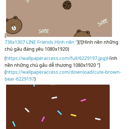
[
736x1307 LINE Friends Hình nền “
](![Hình nền những
chú gấu đáng yêu 1080x1920)
(
https://wallpaperaccess.com/full/6229197.jpg)H
ình
nền những chú gấu dễ thương 1080x1920 “]
(
https://wallpaperaccess.com/download/cute-brown-
bear-6229197
)