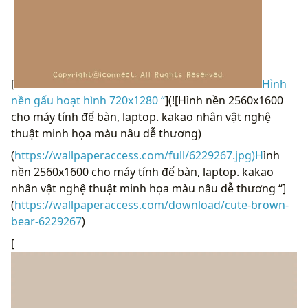
[
Hình
nền gấu hoạt hình 720x1280 “
](![Hình nền 2560x1600
cho máy tính để bàn, laptop. kakao nhân vật nghệ
thuật minh họa màu nâu dễ thương)
(
https://wallpaperaccess.com/full/6229267.jpg)H
ình
nền 2560x1600 cho máy tính để bàn, laptop. kakao
nhân vật nghệ thuật minh họa màu nâu dễ thương “]
(
https://wallpaperaccess.com/download/cute-brown-
bear-6229267
)
[