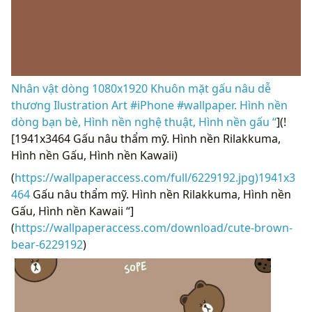
Nhân vật dòng 1080x1920 Khuôn mặt gấu nâu dễ
thương Ilustration Art #iPhone #wallpaper. Hình nền
dòng bạn bè, Hình nền nghệ thuật, Hình nền gấu “
](!
[1941x3464 Gấu nâu thẩm mỹ. Hình nền Rilakkuma,
Hình nền Gấu, Hình nền Kawaii)
(
https://wallpaperaccess.com/full/6229192.jpg)1941x3
464
Gấu nâu thẩm mỹ. Hình nền Rilakkuma, Hình nền
Gấu, Hình nền Kawaii “]
(
https://wallpaperaccess.com/download/cute-brown-
bear-6229192
)