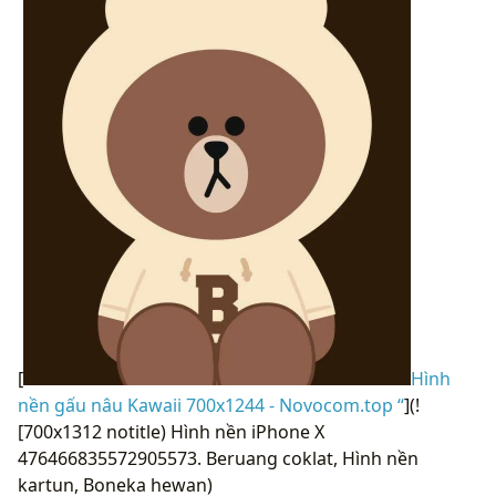
[
Hình
nền gấu nâu Kawaii 700x1244 - Novocom.top “
](!
[700x1312 notitle) Hình nền iPhone X
476466835572905573. Beruang coklat, Hình nền
kartun, Boneka hewan)