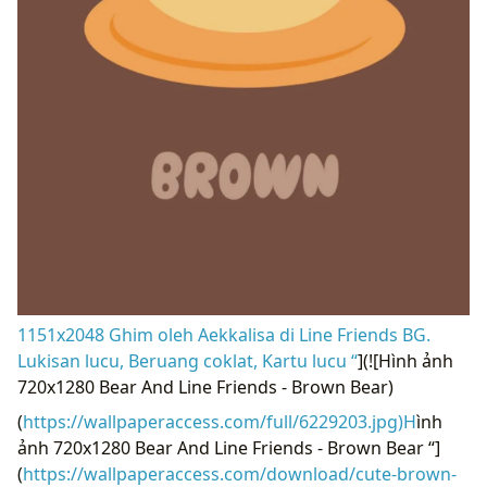
1151x2048 Ghim oleh Aekkalisa di Line Friends BG.
Lukisan lucu, Beruang coklat, Kartu lucu “
](![Hình ảnh
720x1280 Bear And Line Friends - Brown Bear)
(
https://wallpaperaccess.com/full/6229203.jpg)H
ình
ảnh 720x1280 Bear And Line Friends - Brown Bear “]
(
https://wallpaperaccess.com/download/cute-brown-