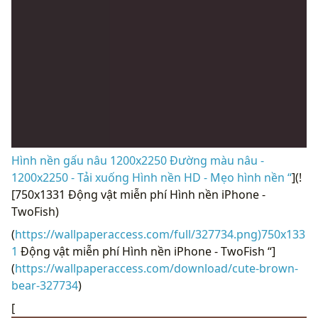
Hình nền gấu nâu 1200x2250 Đường màu nâu -
1200x2250 - Tải xuống Hình nền HD - Mẹo hình nền “
](!
[750x1331 Động vật miễn phí Hình nền iPhone -
TwoFish)
(
https://wallpaperaccess.com/full/327734.png)750x133
1
Động vật miễn phí Hình nền iPhone - TwoFish “]
(
https://wallpaperaccess.com/download/cute-brown-
bear-327734
)
[