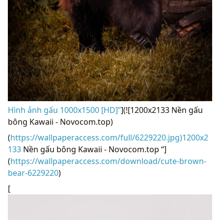
Hình ảnh gấu 1000x1500 [HD]”
](![1200x2133 Nền gấu
bông Kawaii - Novocom.top)
(
https://wallpaperaccess.com/full/6229220.jpg)1200x2
133
Nền gấu bông Kawaii - Novocom.top “]
(
https://wallpaperaccess.com/download/cute-brown-
bear-6229220
)
[