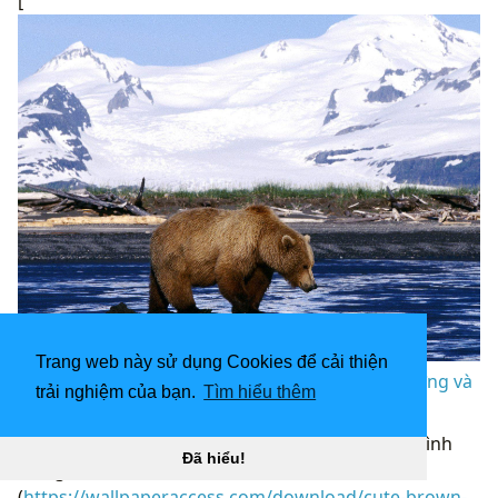
[
Trang web này sử dụng Cookies để cải thiện
Hình nền gấu nâu 1600x1200 - Thú cưng dễ thương và
trải nghiệm của bạn.
Tìm hiểu thêm
ngoan ngoãn “
](![Hình ảnh gấu con 1000x1082)
(
https://wallpaperaccess.com/full/6229283.jpg)H
ình
Đã hiểu!
ảnh gấu con 1000x1082 “]
(
https://wallpaperaccess.com/download/cute-brown-