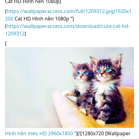
Cat HD Hình nền 1080p)
(
https://wallpaperaccess.com/full/1209312.jpg)1920x1
200
Cat HD Hình nền 1080p “]
(
https://wallpaperaccess.com/download/cute-cat-hd-
1209312
)
[
Hình nền mèo HD 2960x1850 “
](![1280x720 [Wallpaper