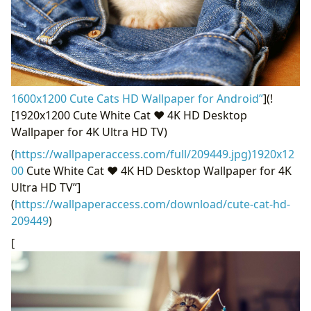
1600x1200 Cute Cats HD Wallpaper for Android”
](!
[1920x1200 Cute White Cat ❤ 4K HD Desktop
Wallpaper for 4K Ultra HD TV)
(
https://wallpaperaccess.com/full/209449.jpg)1920x12
00
Cute White Cat ❤ 4K HD Desktop Wallpaper for 4K
Ultra HD TV”]
(
https://wallpaperaccess.com/download/cute-cat-hd-
209449
)
[