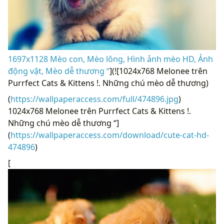
1697x1128 Mèo con, Mèo lông, Hình ảnh mèo HD, Ảnh
động vật, Mèo dễ thương “
](![1024x768 Melonee trên
Purrfect Cats & Kittens !. Những chú mèo dễ thương)
(
https://wallpaperaccess.com/full/474896.jpg
)
1024x768 Melonee trên Purrfect Cats & Kittens !.
Những chú mèo dễ thương “]
(
https://wallpaperaccess.com/download/cute-cat-hd-
474896
)
[