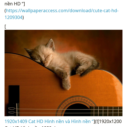
nền HD “]
(
https://wallpaperaccess.com/download/cute-cat-hd-
1209304
)
[
1920x1409 Cat HD Hình nền và Hình nền “
](![1920x1200