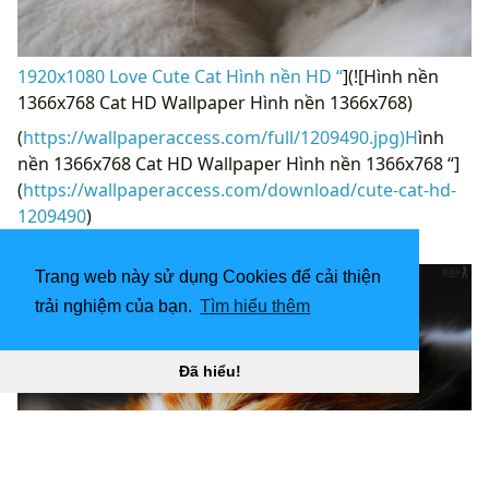
1920x1080 Love Cute Cat Hình nền HD “
](![Hình nền
1366x768 Cat HD Wallpaper Hình nền 1366x768)
(
https://wallpaperaccess.com/full/1209490.jpg)H
ình
nền 1366x768 Cat HD Wallpaper Hình nền 1366x768 “]
(
https://wallpaperaccess.com/download/cute-cat-hd-
1209490
)
[
Trang web này sử dụng Cookies để cải thiện
trải nghiệm của bạn.
Tìm hiểu thêm
Đã hiểu!