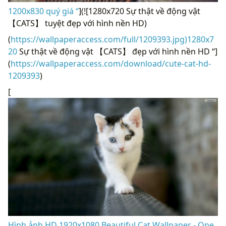
1200x830 quý giá “
](![1280x720 Sự thật về động vật
【CATS】 tuyệt đẹp với hình nền HD)
(
https://wallpaperaccess.com/full/1209393.jpg)1280x7
20
Sự thật về động vật 【CATS】 đẹp với hình nền HD “]
(
https://wallpaperaccess.com/download/cute-cat-hd-
1209393
)
[
Hình ảnh HD 1920x1080 Beautiful Cat Wallpaper - One