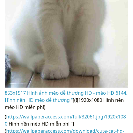
853x1517 Hình ảnh mèo dễ thương HD - mèo HD 6144.
Hình nền HD mèo dễ thương “
](![1920x1080 Hình nền
mèo HD miễn phí)
(
https://wallpaperaccess.com/full/32061.jpg)1920x108
0
Hình nền mèo HD miễn phí “]
(
https://wallpaperaccess.com/download/cute-cat-hd-