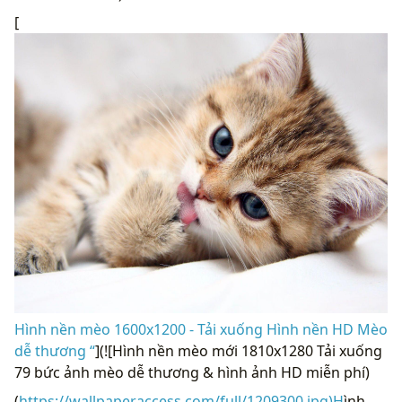
[
Hình nền mèo 1600x1200 - Tải xuống Hình nền HD Mèo
dễ thương “
](![Hình nền mèo mới 1810x1280 Tải xuống
79 bức ảnh mèo dễ thương & hình ảnh HD miễn phí)
(
https://wallpaperaccess.com/full/1209300.jpg)H
ình