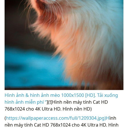
Hình ảnh & hình ảnh mèo 1000x1500 [HD]. Tải xuống
hình ảnh miễn phí “
](![Hình nền máy tính Cat HD
768x1024 cho 4K Ultra HD. Hình nền HD)
(
https://wallpaperaccess.com/full/1209304.jpg)H
ình
nền máy tính Cat HD 768x1024 cho 4K Ultra HD. Hình