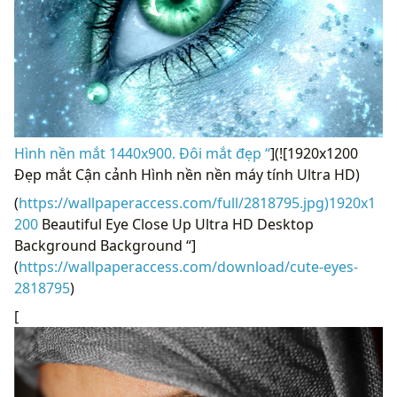
Hình nền mắt 1440x900. Đôi mắt đẹp “
](![1920x1200
Đẹp mắt Cận cảnh Hình nền nền máy tính Ultra HD)
(
https://wallpaperaccess.com/full/2818795.jpg)1920x1
200
Beautiful Eye Close Up Ultra HD Desktop
Background Background “]
(
https://wallpaperaccess.com/download/cute-eyes-
2818795
)
[