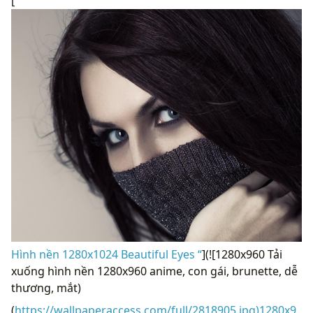
[
Hình nền 1280x1024 Beautiful Eyes “
](![1280x960 Tải
xuống hình nền 1280x960 anime, con gái, brunette, dễ
thương, mắt)
(
https://wallpaperaccess.com/full/2818905.jpg)1280x9