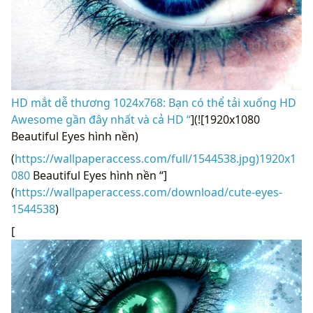
HD mắt dễ thương 1024x768: Bạn có thể tải xuống HD
Awesome gần đây nhất và cả HD “
](![1920x1080
Beautiful Eyes hình nền)
(
https://wallpaperaccess.com/full/1544538.jpg)1920x1
080
Beautiful Eyes hình nền “]
(
https://wallpaperaccess.com/download/cute-eyes-
1544538
)
[