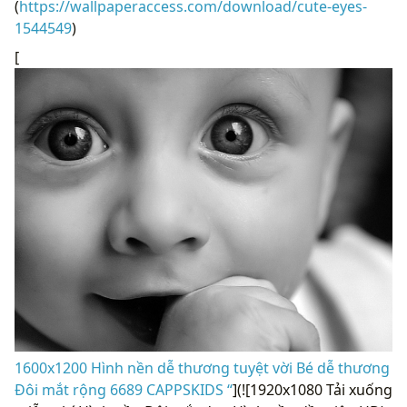
(
https://wallpaperaccess.com/download/cute-eyes-
1544549
)
[
1600x1200 Hình nền dễ thương tuyệt vời Bé dễ thương
Đôi mắt rộng 6689 CAPPSKIDS “
](![1920x1080 Tải xuống