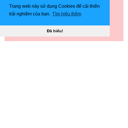
Trang web này sử dụng Cookies để cải thiện
trải nghiệm của bạn.
Tìm hiểu thêm
Đã hiểu!
1080x1920 Minimal Pink Piggy Cute Eyes Hình nền