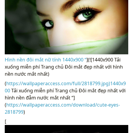
Hình nền đôi mắt nữ tính 1440x900 “
](![1440x900 Tải
xuống miễn phí Trang chủ Đôi mắt đẹp nhất với hình
nền nước mắt nhất)
(
https://wallpaperaccess.com/full/2818799.jpg)1440x9
00
Tải xuống miễn phí Trang chủ Đôi mắt đẹp nhất với
hình nền đẫm nước mắt nhất “]
(
https://wallpaperaccess.com/download/cute-eyes-
2818799
)
[