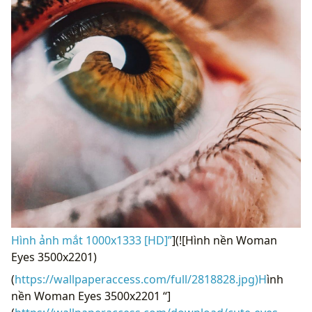
Hình ảnh mắt 1000x1333 [HD]”
](![Hình nền Woman
Eyes 3500x2201)
(
https://wallpaperaccess.com/full/2818828.jpg)H
ình
nền Woman Eyes 3500x2201 “]