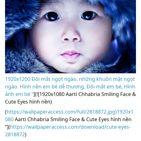
1920x1200 Đôi mắt ngọt ngào. những khuôn mặt ngọt
ngào. Hình nền em bé dễ thương, Đôi mắt em bé, Hình
ảnh em bé “
](![1920x1080 Aarti Chhabria Smiling Face &
Cute Eyes hình nền)
(
https://wallpaperaccess.com/full/2818872.jpg)1920x1
080
Aarti Chhabria Smiling Face & Cute Eyes hình nền
“](
https://wallpaperaccess.com/download/cute-eyes-
2818872
)