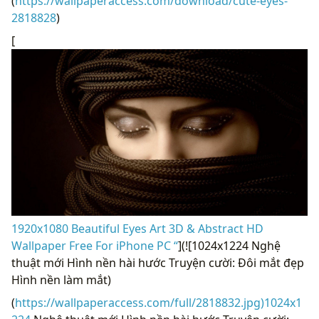
(
https://wallpaperaccess.com/download/cute-eyes-
2818828
)
[
1920x1080 Beautiful Eyes Art 3D & Abstract HD
Wallpaper Free For iPhone PC “
](![1024x1224 Nghệ
thuật mới Hình nền hài hước Truyện cười: Đôi mắt đẹp
Hình nền làm mắt)
(
https://wallpaperaccess.com/full/2818832.jpg)1024x1