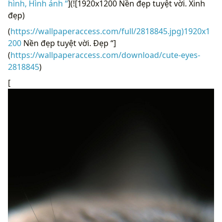
hình, Hình ảnh “
](![1920x1200 Nền đẹp tuyệt vời. Xinh
đẹp)
(
https://wallpaperaccess.com/full/2818845.jpg)1920x1
200
Nền đẹp tuyệt vời. Đẹp “]
(
https://wallpaperaccess.com/download/cute-eyes-
2818845
)
[