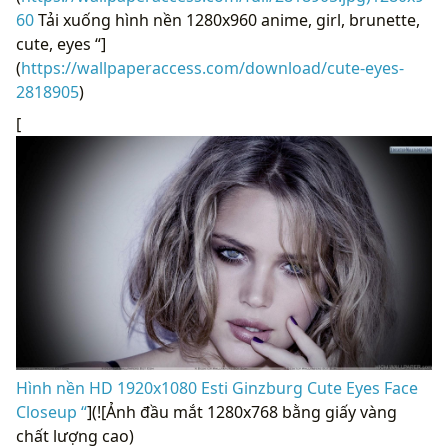
60
Tải xuống hình nền 1280x960 anime, girl, brunette,
cute, eyes “]
(
https://wallpaperaccess.com/download/cute-eyes-
2818905
)
[
Hình nền HD 1920x1080 Esti Ginzburg Cute Eyes Face
Closeup “
](![Ảnh đầu mắt 1280x768 bằng giấy vàng
chất lượng cao)