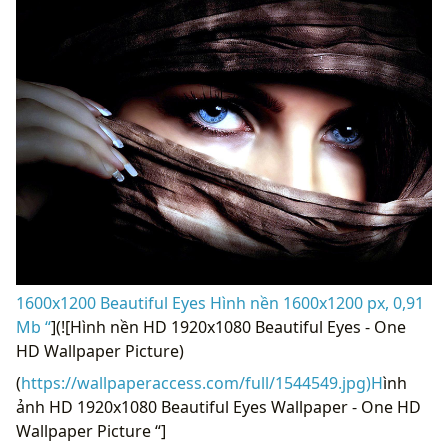
1600x1200 Beautiful Eyes Hình nền 1600x1200 px, 0,91
Mb “
](![Hình nền HD 1920x1080 Beautiful Eyes - One
HD Wallpaper Picture)
(
https://wallpaperaccess.com/full/1544549.jpg)H
ình
ảnh HD 1920x1080 Beautiful Eyes Wallpaper - One HD
Wallpaper Picture “]