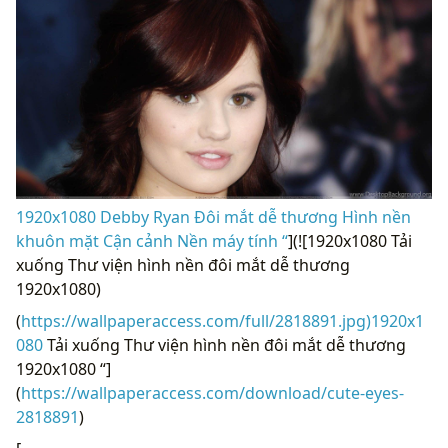
1920x1080 Debby Ryan Đôi mắt dễ thương Hình nền
khuôn mặt Cận cảnh Nền máy tính “
](![1920x1080 Tải
xuống Thư viện hình nền đôi mắt dễ thương
1920x1080)
(
https://wallpaperaccess.com/full/2818891.jpg)1920x1
080
Tải xuống Thư viện hình nền đôi mắt dễ thương
1920x1080 “]
(
https://wallpaperaccess.com/download/cute-eyes-
2818891
)