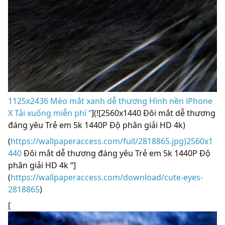
1125x2436 Mèo mắt xanh dễ thương Hình nền iPhone
X Tải xuống miễn phí “
](![2560x1440 Đôi mắt dễ thương
đáng yêu Trẻ em 5k 1440P Độ phân giải HD 4k)
(
https://wallpaperaccess.com/full/2818865.jpg)2560x1
440
Đôi mắt dễ thương đáng yêu Trẻ em 5k 1440P Độ
phân giải HD 4k “]
(
https://wallpaperaccess.com/download/cute-eyes-
2818865
)
[