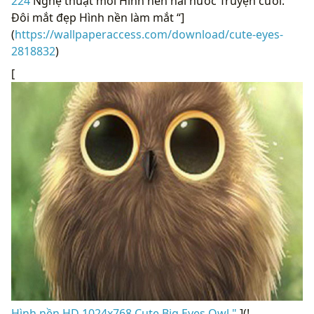
224
Nghệ thuật mới Hình nền hài hước Truyện cười:
Đôi mắt đẹp Hình nền làm mắt “]
(
https://wallpaperaccess.com/download/cute-eyes-
2818832
)
[
Hình nền HD 1024x768 Cute Big Eyes Owl "
](!