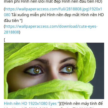
miễn phí Hình nền Đôi mắt đẹp Hình nền đầu tiên HD)
(
https://wallpaperaccess.com/full/2818808.jpg)1920x1
080
Tải xuống miễn phí Hình nền đẹp mắt Hình nền HD
đầu tiên “]
(
https://wallpaperaccess.com/download/cute-eyes-
2818808
)
[
Hình nền HD 1920x1080 Eyes “
](![Hình nền máy tính để