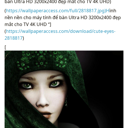
bàn Ultra HD 3200x2400 đẹp mắt cho TV 4K UHD)
(
https://wallpaperaccess.com/full/2818817.jpg)H
ình
nền nền cho máy tính để bàn Ultra HD 3200x2400 đẹp
mắt cho TV 4K UHD “]
(
https://wallpaperaccess.com/download/cute-eyes-
2818817
)
[