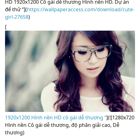
HD 1920x1200 Cô gái dễ thương Hình nền HD. Dự án
để thử “](
https://wallpaperaccess.com/download/cute-
girl-27658
)
[
1920x1200 Hình nền HD cô gái dễ thương “
](![1280x720
Hình nền Cô gái dễ thương, độ phân giải cao, Dễ
thương)