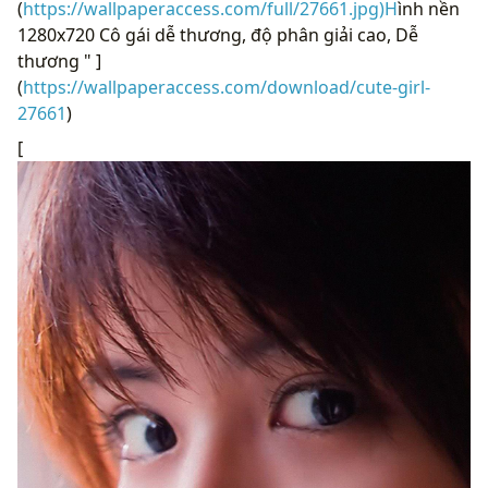
(
https://wallpaperaccess.com/full/27661.jpg)H
ình nền
1280x720 Cô gái dễ thương, độ phân giải cao, Dễ
thương " ]
(
https://wallpaperaccess.com/download/cute-girl-
27661
)
[