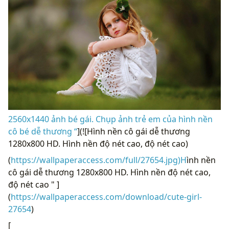
2560x1440 ảnh bé gái. Chụp ảnh trẻ em của hình nền
cô bé dễ thương “
](![Hình nền cô gái dễ thương
1280x800 HD. Hình nền độ nét cao, độ nét cao)
(
https://wallpaperaccess.com/full/27654.jpg)H
ình nền
cô gái dễ thương 1280x800 HD. Hình nền độ nét cao,
độ nét cao " ]
(
https://wallpaperaccess.com/download/cute-girl-
27654
)
[