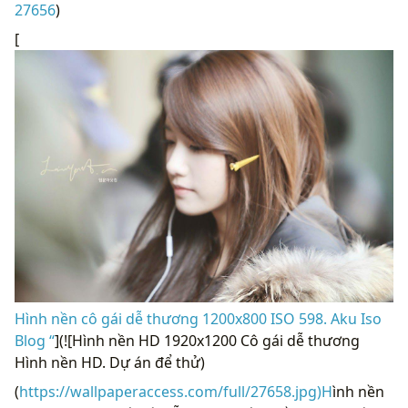
27656
)
[
Hình nền cô gái dễ thương 1200x800 ISO 598. Aku Iso
Blog “
](![Hình nền HD 1920x1200 Cô gái dễ thương
Hình nền HD. Dự án để thử)
(
https://wallpaperaccess.com/full/27658.jpg)H
ình nền