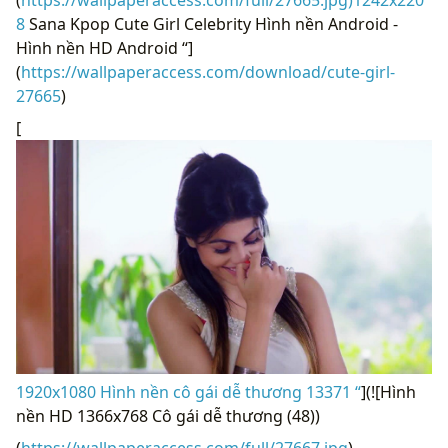
8
Sana Kpop Cute Girl Celebrity Hình nền Android -
Hình nền HD Android “]
(
https://wallpaperaccess.com/download/cute-girl-
27665
)
[
1920x1080 Hình nền cô gái dễ thương 13371 “
](![Hình
nền HD 1366x768 Cô gái dễ thương (48))
(
https://wallpaperaccess.com/full/27667.jpg
)