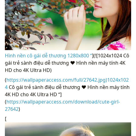
Hình nền cô gái dễ thương 1280x800 “
](![1024x1024 Cô
gái trẻ sành điệu dễ thương ❤ Hình nền máy tính 4K
HD cho 4K Ultra HD)
(
https://wallpaperaccess.com/full/27642.jpg)1024x102
4
Cô gái trẻ sành điệu dễ thương ❤ Hình nền máy tính
4K HD cho 4K Ultra HD “]
(
https://wallpaperaccess.com/download/cute-girl-
27642
)
[