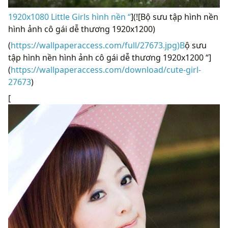
1920x1080 Little Girls hình nền “
](![Bộ sưu tập hình nền
hình ảnh cô gái dễ thương 1920x1200)
(
https://wallpaperaccess.com/full/27673.jpg)B
ộ sưu
tập hình nền hình ảnh cô gái dễ thương 1920x1200 “]
(
https://wallpaperaccess.com/download/cute-girl-
27673
)
[