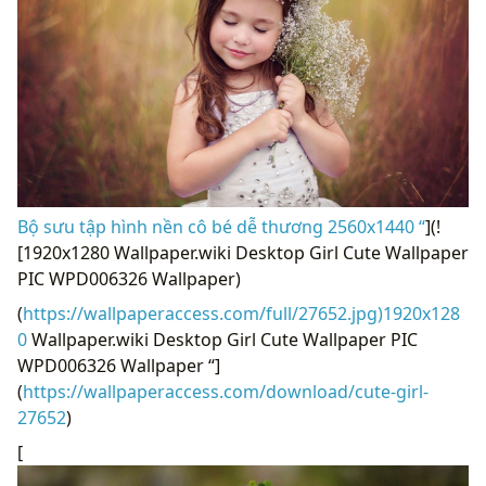
Bộ sưu tập hình nền cô bé dễ thương 2560x1440 “
](!
[1920x1280 Wallpaper.wiki Desktop Girl Cute Wallpaper
PIC WPD006326 Wallpaper)
(
https://wallpaperaccess.com/full/27652.jpg)1920x128
0
Wallpaper.wiki Desktop Girl Cute Wallpaper PIC
WPD006326 Wallpaper “]
(
https://wallpaperaccess.com/download/cute-girl-
27652
)
[