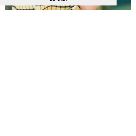
Hình nền cô gái dễ thương 1080x1920 “
](![1600x1000
Hình nền cô gái dễ thương 982 1600x1000 px)
(
https://wallpaperaccess.com/full/27675.jpg)1600x100
0
Hình nền cô gái dễ thương 982 1600x1000 px “]
(
https://wallpaperaccess.com/download/cute-girl-
27675
)
[