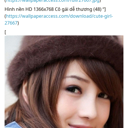
Hình nền HD 1366x768 Cô gái dễ thương (48) “]
(
https://wallpaperaccess.com/download/cute-girl-
27667
)
[