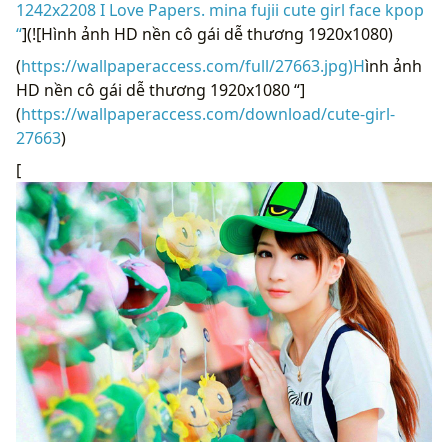
1242x2208 I Love Papers. mina fujii cute girl face kpop
“
](![Hình ảnh HD nền cô gái dễ thương 1920x1080)
(
https://wallpaperaccess.com/full/27663.jpg)H
ình ảnh
HD nền cô gái dễ thương 1920x1080 “]
(
https://wallpaperaccess.com/download/cute-girl-
27663
)
[