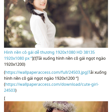
Hình nền cô gái dễ thương 1920x1080 HD 38135
1920x1080 px “
](![Tải xuống hình nền cô gái ngọt ngào
1920x1200)
(
https://wallpaperaccess.com/full/24503.jpg)T
ải xuống
hình nền cô gái ngọt ngào 1920x1200 “]
(
https://wallpaperaccess.com/download/cute-girl-
24503
)
[