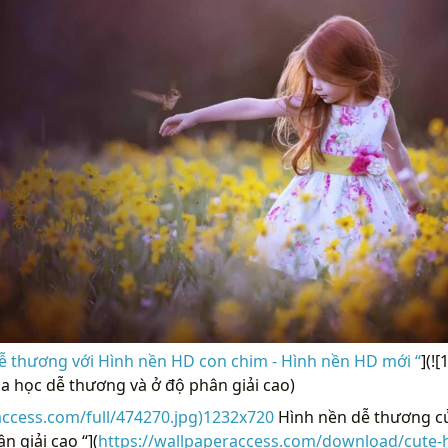
ễ thương với Hình nền HD con chim - Hình nền HD mới “
](!
 học dễ thương và ở độ phân giải cao)
access.com/full/474270.jpg)1232x720
Hình nền dễ thương c
 giải cao “](
https://wallpaperaccess.com/download/cute-