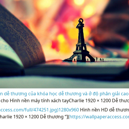
n dễ thương của khóa học dễ thương và ở độ phân giải cao
cho Hình nền máy tính xách tayCharlie 1920 × 1200 Dễ thư
access.com/full/474251.jpg)1280x960
Hình nền HD dễ thươn
harlie 1920 × 1200 Dễ thương “](
https://wallpaperaccess.c