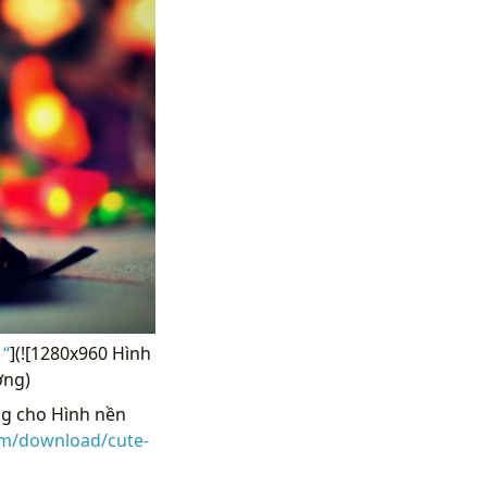
 “
](![1280x960 Hình
ơng)
g cho Hình nền
om/download/cute-