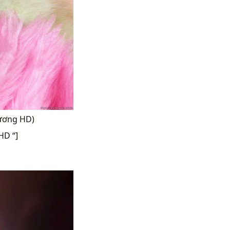
hương HD)
HD “]