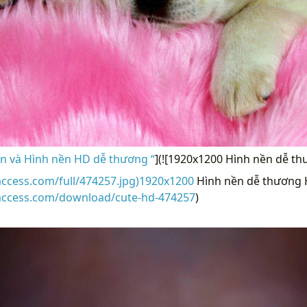
n và Hình nền HD dễ thương “
](![1920x1200 Hình nền dễ t
access.com/full/474257.jpg)1920x1200
Hình nền dễ thương 
raccess.com/download/cute-hd-474257
)