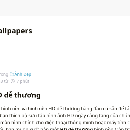
llpapers
rong
Ảnh Đẹp
33 từ
7 phút
D dễ thương
 hình nền và hình nền HD dễ thương hàng đầu có sẵn để tải
bạn thích bộ sưu tập hình ảnh HD ngày càng tăng của chún
màn hình chính cho điện thoại thông minh hoặc máy tính c
 nếu bạn muốn xuất bản một
HD dễ thương
hình nền trên t