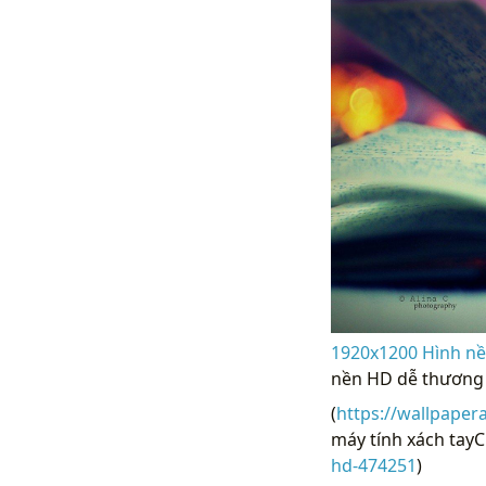
1920x1200 Hình nề
nền HD dễ thương 
(
https://wallpaper
máy tính xách tayC
hd-474251
)