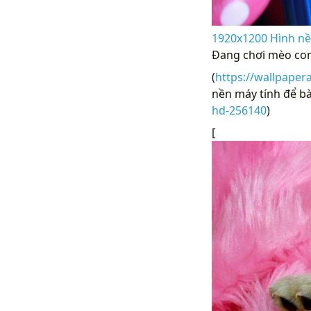
1920x1200 Hình nề
Đang chơi mèo con
(
https://wallpaper
nền máy tính để bà
hd-256140
)
[