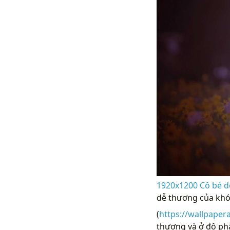
1920x1200 Cô bé d
dễ thương của khóa
(
https://wallpaper
thương và ở độ phân