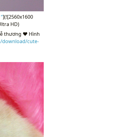
 “
](![2560x1600
ltra HD)
ễ thương ❤ Hình
m/download/cute-