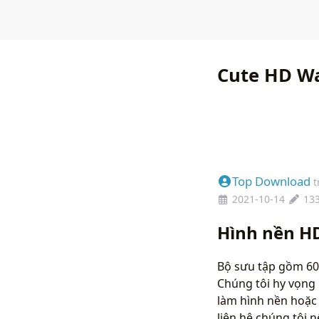
Cute HD Wa
Top Download
t
2021-10-14
13
Hình nền H
Bộ sưu tập gồm 60
Chúng tôi hy vọng 
làm hình nền hoặc 
liên hệ chúng tôi