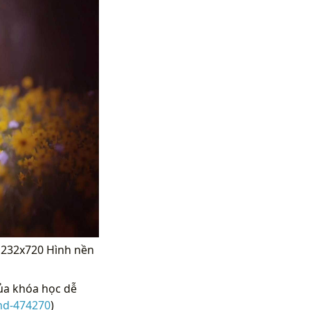
[1232x720 Hình nền
ủa khóa học dễ
hd-474270
)