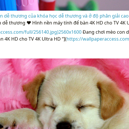
n dễ thương của khóa học dễ thương và ở độ phân giải cao
 dễ thương ❤ Hình nền máy tính để bàn 4K HD cho TV 4K U
access.com/full/256140.jpg)2560x1600
Đang chơi mèo con d
n 4K HD cho TV 4K Ultra HD “](
https://wallpaperaccess.co