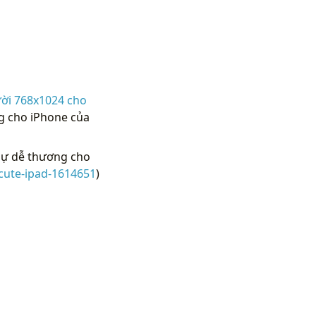
ười 768x1024 cho
g cho iPhone của
sự dễ thương cho
cute-ipad-1614651
)