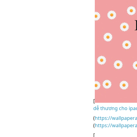
[
dễ thương cho ipad
(
https://wallpaper
(
https://wallpape
[