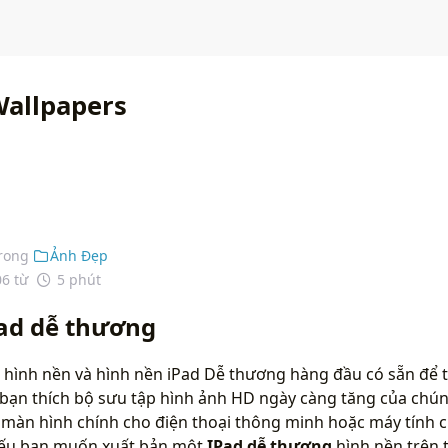
Wallpapers
rong
Ảnh Đẹp
06 từ
5 phút
ad dễ thương
hình nền và hình nền iPad Dễ thương hàng đầu có sẵn để t
bạn thích bộ sưu tập hình ảnh HD ngày càng tăng của chún
màn hình chính cho điện thoại thông minh hoặc máy tính c
 nếu bạn muốn xuất bản một
IPad dễ thương
hình nền trên 