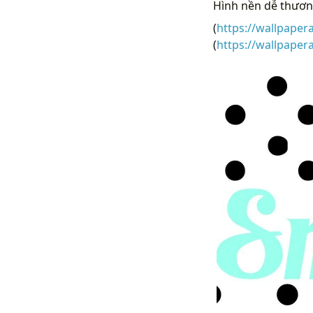
Hình nền dễ thươn
(
https://wallpaper
(
https://wallpape