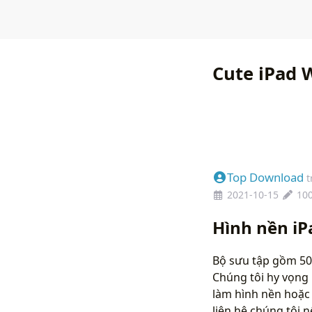
Cute iPad 
Top Download
t
2021-10-15
10
Hình nền iP
Bộ sưu tập gồm 50 
Chúng tôi hy vọng 
làm hình nền hoặc 
liên hệ chúng tôi