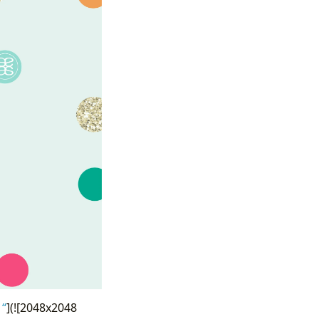
 “
](![2048x2048