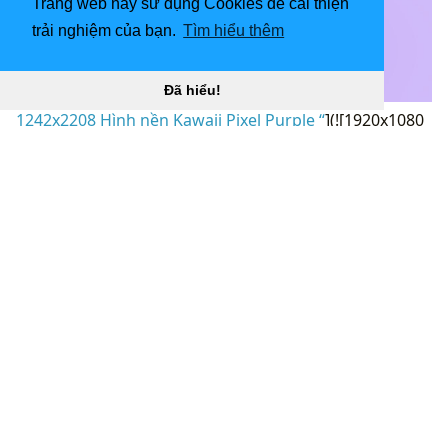
Trang web này sử dụng Cookies để cải thiện
trải nghiệm của bạn.
Tìm hiểu thêm
Đã hiểu!
1242x2208 Hình nền Kawaii Pixel Purple “
](![1920x1080
Nền hình nền màu hồng có độ phân giải cao để tải
xuống miễn phí)
(
https://wallpaperaccess.com/full/4619939.jpg)1920x1
080
Nền Hình Nền Màu Hồng Độ Nét Cao Để Tải Về
Miễn Phí “]
(
https://wallpaperaccess.com/download/cute-pink-
purple-4619939
)
[