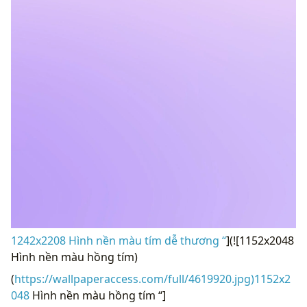
1242x2208 Hình nền màu tím dễ thương “
](![1152x2048
Hình nền màu hồng tím)
(
https://wallpaperaccess.com/full/4619920.jpg)1152x2
048
Hình nền màu hồng tím “]