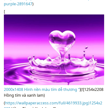
purple-2891647
)
[
2000x1408 Hình nền màu tím dễ thương “
](![1254x2208
Hồng tím và xanh lam)
(
https://wallpaperaccess.com/full/4619933.jpg)1254x2