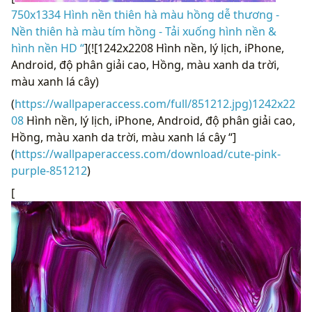
750x1334 Hình nền thiên hà màu hồng dễ thương -
Nền thiên hà màu tím hồng - Tải xuống hình nền &
hình nền HD “
](![1242x2208 Hình nền, lý lịch, iPhone,
Android, độ phân giải cao, Hồng, màu xanh da trời,
màu xanh lá cây)
(
https://wallpaperaccess.com/full/851212.jpg)1242x22
08
Hình nền, lý lịch, iPhone, Android, độ phân giải cao,
Hồng, màu xanh da trời, màu xanh lá cây “]
(
https://wallpaperaccess.com/download/cute-pink-
purple-851212
)
[