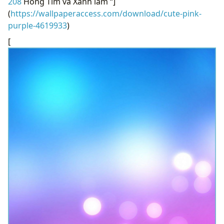
208
Hồng Tím và Xanh lam “]
(
https://wallpaperaccess.com/download/cute-pink-
purple-4619933
)
[