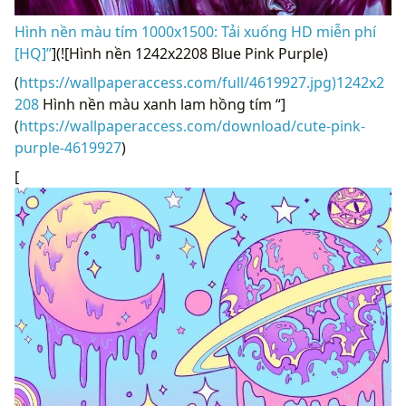
Hình nền màu tím 1000x1500: Tải xuống HD miễn phí
[HQ]”
](![Hình nền 1242x2208 Blue Pink Purple)
(
https://wallpaperaccess.com/full/4619927.jpg)1242x2
208
Hình nền màu xanh lam hồng tím “]
(
https://wallpaperaccess.com/download/cute-pink-
purple-4619927
)
[