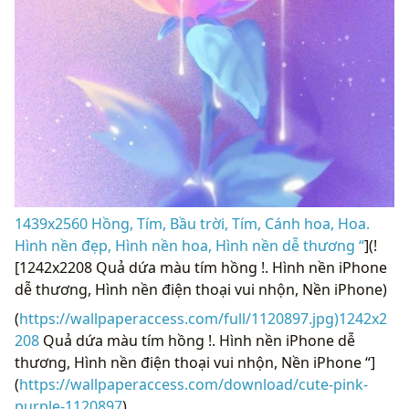
1439x2560 Hồng, Tím, Bầu trời, Tím, Cánh hoa, Hoa.
Hình nền đẹp, Hình nền hoa, Hình nền dễ thương “
](!
[1242x2208 Quả dứa màu tím hồng !. Hình nền iPhone
dễ thương, Hình nền điện thoại vui nhộn, Nền iPhone)
(
https://wallpaperaccess.com/full/1120897.jpg)1242x2
208
Quả dứa màu tím hồng !. Hình nền iPhone dễ
thương, Hình nền điện thoại vui nhộn, Nền iPhone “]
(
https://wallpaperaccess.com/download/cute-pink-
purple-1120897
)