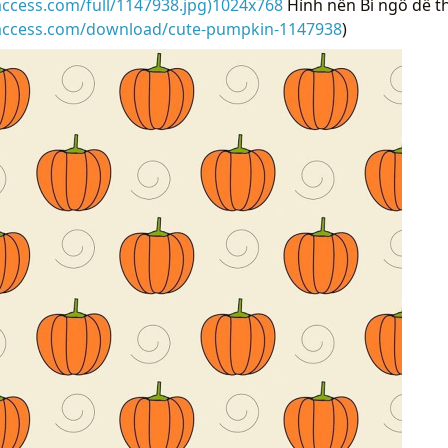
access.com/full/1147938.jpg)1024x768
Hình nền Bí ngô dễ t
raccess.com/download/cute-pumpkin-1147938
)