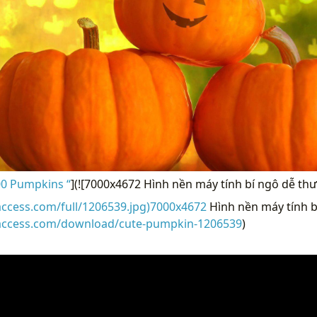
0 Pumpkins “
](![7000x4672 Hình nền máy tính bí ngô dễ th
access.com/full/1206539.jpg)7000x4672
Hình nền máy tính b
raccess.com/download/cute-pumpkin-1206539
)