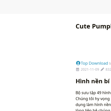
Cute Pump
Top Download
t
2021-11-09
83
Hình nền bí
Bộ sưu tập 49 hình
Chúng tôi hy vọng 
dụng làm hình nền
lòng liên hệ chún