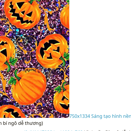
750x1334 Sáng tạo hình nền 
n bí ngô dễ thương)