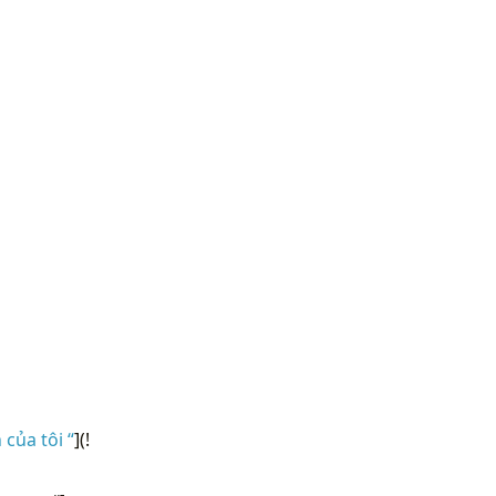
của tôi “
](!