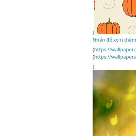
[
Nhấn để xem thêm 
(
https://wallpaper
(
https://wallpape
[