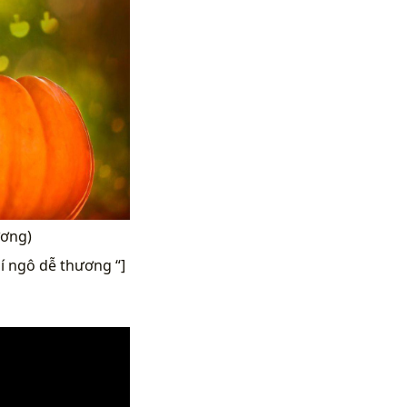
ương)
í ngô dễ thương “]