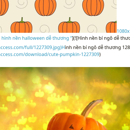
1080x
hình nền halloween dễ thương “
](![Hình nền bí ngô dễ th
access.com/full/1227309.jpg)H
ình nền bí ngô dễ thương 128
raccess.com/download/cute-pumpkin-1227309
)