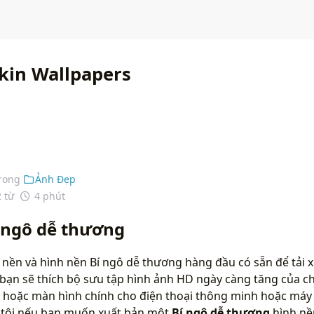
kin Wallpapers
rong
Ảnh Đẹp
2 từ
4 phút
 ngô dễ thương
 nền và hình nền Bí ngô dễ thương hàng đầu có sẵn để tải 
bạn sẽ thích bộ sưu tập hình ảnh HD ngày càng tăng của ch
 hoặc màn hình chính cho điện thoại thông minh hoặc máy t
g tôi nếu bạn muốn xuất bản một
Bí ngô dễ thương
hình nề