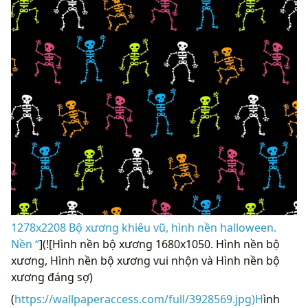
1278x2208 Bộ xương khiêu vũ, hình nền halloween.
Nền “
](![Hình nền bộ xương 1680x1050. Hình nền bộ
xương, Hình nền bộ xương vui nhộn và Hình nền bộ
xương đáng sợ)
(
https://wallpaperaccess.com/full/3928569.jpg)H
ình