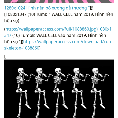
1280x1024 Hình nền bộ xương dễ thương “
](!
[1080x1347 (10) Tumblr. WALL CELL năm 2019. Hình nền
hộp sọ)
(
https://wallpaperaccess.com/full/1088860.jpg)1080x1
347
(10) Tumblr. WALL CELL vào năm 2019. Hình nền
hộp sọ “](
https://wallpaperaccess.com/download/cute-
skeleton-1088860
)
[