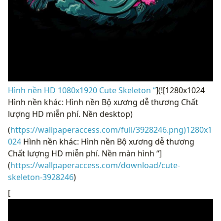
Hình nền HD 1080x1920 Cute Skeleton “
](![1280x1024
Hình nền khác: Hình nền Bộ xương dễ thương Chất
lượng HD miễn phí. Nền desktop)
(
https://wallpaperaccess.com/full/3928246.png)1280x1
024
Hình nền khác: Hình nền Bộ xương dễ thương
Chất lượng HD miễn phí. Nền màn hình “]
(
https://wallpaperaccess.com/download/cute-
skeleton-3928246
)
[