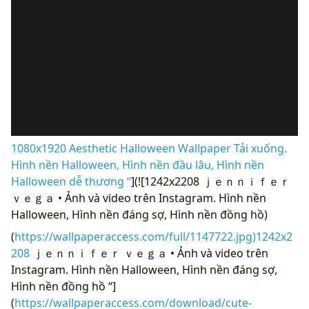
1080x1920 Aesthetic Halloween Wallpaper Tải xuống.
Hình nền Halloween, Hình nền đầu lâu, Hình nền
Halloween dễ thương “
](![1242x2208 ｊｅｎｎｉｆｅｒ
ｖｅｇａ • Ảnh và video trên Instagram. Hình nền
Halloween, Hình nền đáng sợ, Hình nền đồng hồ)
(
https://wallpaperaccess.com/full/1147722.jpg)1242x2
208
ｊｅｎｎｉｆｅｒ ｖｅｇａ • Ảnh và video trên
Instagram. Hình nền Halloween, Hình nền đáng sợ,
Hình nền đồng hồ “]
(
https://wallpaperaccess.com/download/cute-