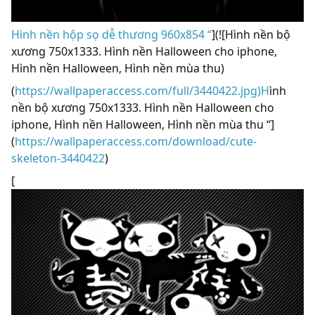
Hình nền hộp sọ dễ thương 960x854 “
](![Hình nền bộ
xương 750x1333. Hình nền Halloween cho iphone,
Hình nền Halloween, Hình nền mùa thu)
(
https://wallpaperaccess.com/full/3440422.jpg)H
ình
nền bộ xương 750x1333. Hình nền Halloween cho
iphone, Hình nền Halloween, Hình nền mùa thu “]
(
https://wallpaperaccess.com/download/cute-
skeleton-3440422
)
[