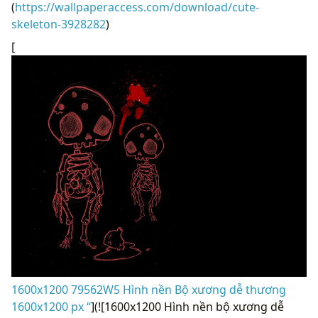
(
https://wallpaperaccess.com/download/cute-
skeleton-3928282
)
[
1600x1200 79562W5 Hình nền Bộ xương dễ thương
1600x1200 px “
](![1600x1200 Hình nền bộ xương dễ