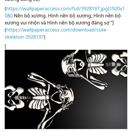
(
https://wallpaperaccess.com/full/3928197.jpg)1920x1
080
Nền bộ xương. Hình nền bộ xương, Hình nền bộ
xương vui nhộn và Hình nền bộ xương đáng sợ “]
(
https://wallpaperaccess.com/download/cute-
skeleton-3928197
)
[