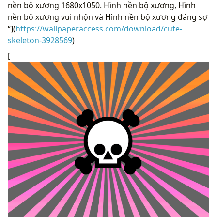
nền bộ xương 1680x1050. Hình nền bộ xương, Hình
nền bộ xương vui nhộn và Hình nền bộ xương đáng sợ
“](
https://wallpaperaccess.com/download/cute-
skeleton-3928569
)
[