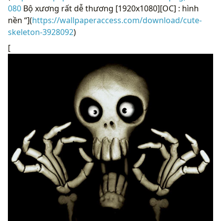
080
Bộ xương rất dễ thương [1920x1080][OC] : hình
nền “](
https://wallpaperaccess.com/download/cute-
skeleton-3928092
)
[