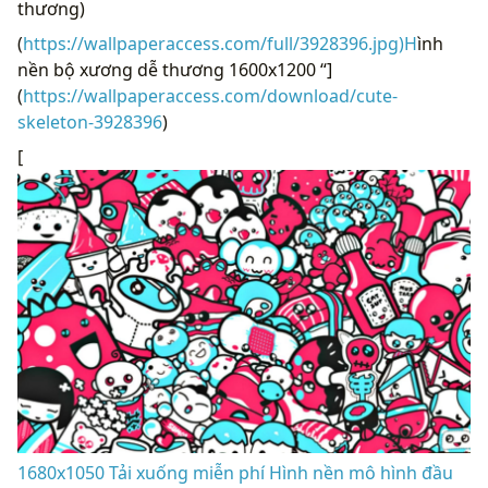
thương)
(
https://wallpaperaccess.com/full/3928396.jpg)H
ình
nền bộ xương dễ thương 1600x1200 “]
(
https://wallpaperaccess.com/download/cute-
skeleton-3928396
)
[
1680x1050 Tải xuống miễn phí Hình nền mô hình đầu