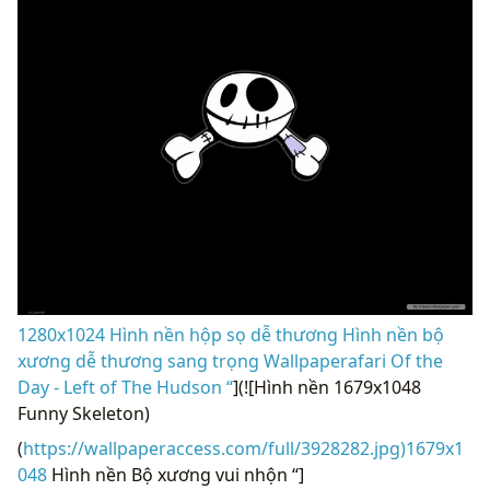
1280x1024 Hình nền hộp sọ dễ thương Hình nền bộ
xương dễ thương sang trọng Wallpaperafari Of the
Day - Left of The Hudson “
](![Hình nền 1679x1048
Funny Skeleton)
(
https://wallpaperaccess.com/full/3928282.jpg)1679x1
048
Hình nền Bộ xương vui nhộn “]