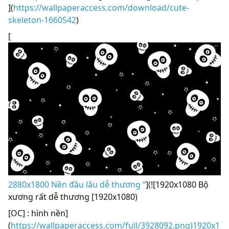
](
https://wallpaperaccess.com/download/cute-
skeleton-1660542
)
[
2880x1800 Nền đầu lâu dễ thương “
](![1920x1080 Bộ
xương rất dễ thương [1920x1080)
[OC] : hình nền]
(
https://wallpaperaccess.com/full/3928092.png)1920x1