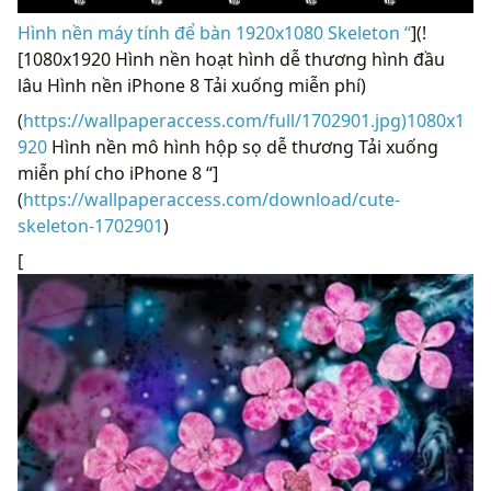
Hình nền máy tính để bàn 1920x1080 Skeleton “
](!
[1080x1920 Hình nền hoạt hình dễ thương hình đầu
lâu Hình nền iPhone 8 Tải xuống miễn phí)
(
https://wallpaperaccess.com/full/1702901.jpg)1080x1
920
Hình nền mô hình hộp sọ dễ thương Tải xuống
miễn phí cho iPhone 8 “]
(
https://wallpaperaccess.com/download/cute-
skeleton-1702901
)
[