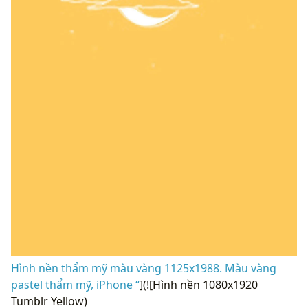
Hình nền thẩm mỹ màu vàng 1125x1988. Màu vàng
pastel thẩm mỹ, iPhone “
](![Hình nền 1080x1920
Tumblr Yellow)