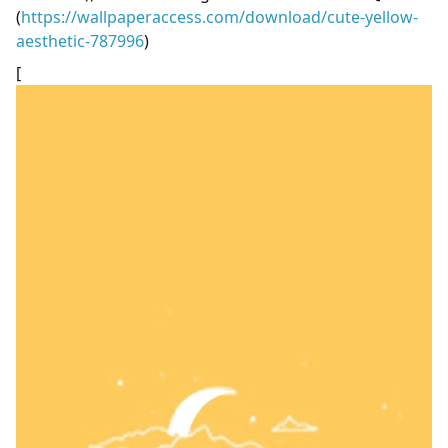
(
https://wallpaperaccess.com/download/cute-yellow-
aesthetic-787996
)
[