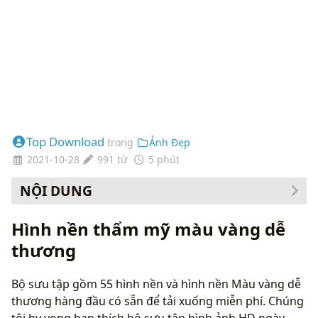
Top Download
trong
Ảnh Đẹp
2021-10-28
991 từ
5 phút
NỘI DUNG
Cách thay đổi hình nền của bạn
Hình nền thẩm mỹ màu vàng dễ
thương
Bộ sưu tập gồm 55 hình nền và hình nền Màu vàng dễ
thương hàng đầu có sẵn để tải xuống miễn phí. Chúng
tôi hy vọng bạn thích bộ sưu tập hình ảnh HD ngày