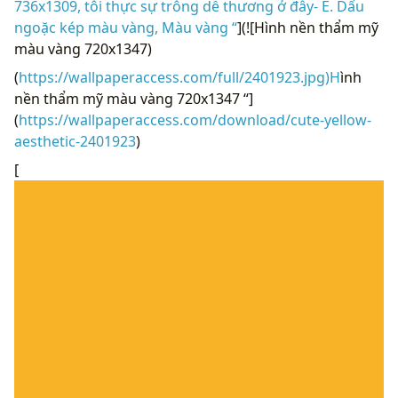
736x1309, tôi thực sự trông dễ thương ở đây- E. Dấu
ngoặc kép màu vàng, Màu vàng “
](![Hình nền thẩm mỹ
màu vàng 720x1347)
(
https://wallpaperaccess.com/full/2401923.jpg)H
ình
nền thẩm mỹ màu vàng 720x1347 “]
(
https://wallpaperaccess.com/download/cute-yellow-
aesthetic-2401923
)
[