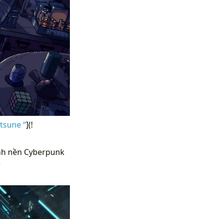
tsune “
](!
nh nền Cyberpunk
)