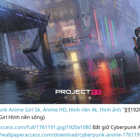
k Anime Girl 5k, Anime HD, Hình nền 4k, Hình ảnh “
](![19
irl Hình nền sống)
access.com/full/1761191.jpg)1920x1080
Bắt giữ Cyberpunk A
//wallpaperaccess.com/download/cyberpunk-anime-176119