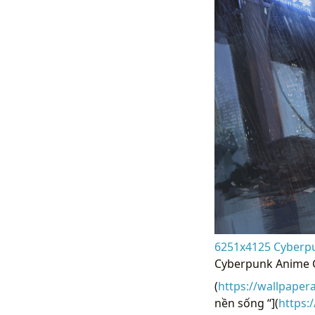
6251x4125 Cyberpun
Cyberpunk Anime G
(
https://wallpaper
nền sống “](
https: