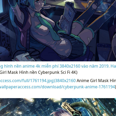
ng hình nền anime 4k miễn phí 3840x2160 vào năm 2019. Ha
irl Mask Hình nền Cyberpunk Sci Fi 4K)
access.com/full/1761194.jpg)3840x2160
Anime Girl Mask Hì
/wallpaperaccess.com/download/cyberpunk-anime-1761194