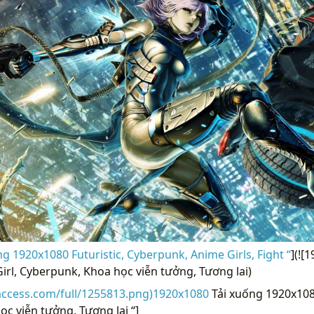
g 1920x1080 Futuristic, Cyberpunk, Anime Girls, Fight “
](![
rl, Cyberpunk, Khoa học viễn tưởng, Tương lai)
access.com/full/1255813.png)1920x1080
Tải xuống 1920x108
c viễn tưởng, Tương lai “]