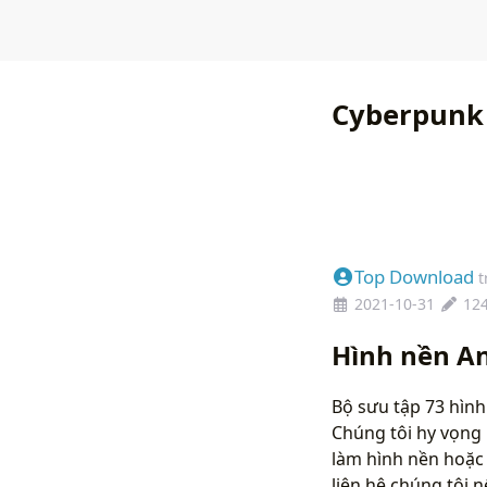
Cyberpunk
Top Download
t
2021-10-31
12
Hình nền A
Bộ sưu tập 73 hình
Chúng tôi hy vọng 
làm hình nền hoặc 
liên hệ chúng tôi