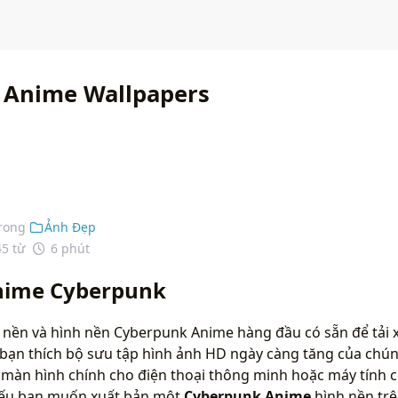
 Anime Wallpapers
rong
Ảnh Đẹp
45 từ
6 phút
nime Cyberpunk
 nền và hình nền Cyberpunk Anime hàng đầu có sẵn để tải 
bạn thích bộ sưu tập hình ảnh HD ngày càng tăng của chún
màn hình chính cho điện thoại thông minh hoặc máy tính c
 nếu bạn muốn xuất bản một
Cyberpunk Anime
hình nền trê