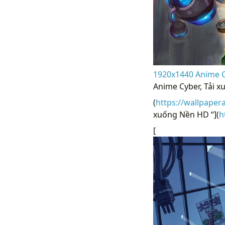
1920x1440 Anime Cy
Anime Cyber, Tải 
(
https://wallpaper
xuống Nền HD “](
h
[