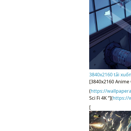
3840x2160 tải xuố
[3840x2160 Anime G
(
https://wallpaper
Sci Fi 4K “](
https:/
[