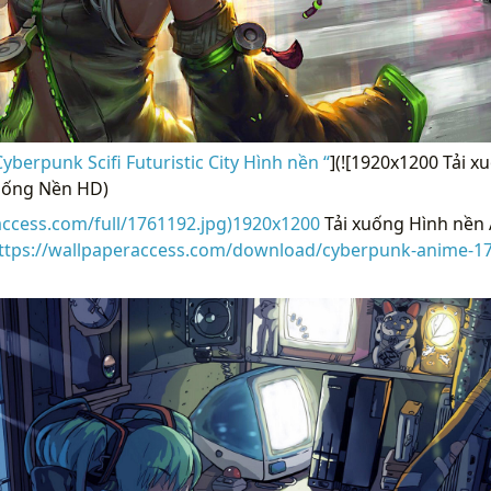
berpunk Scifi Futuristic City Hình nền “
](![1920x1200 Tải 
xuống Nền HD)
access.com/full/1761192.jpg)1920x1200
Tải xuống Hình nền 
ttps://wallpaperaccess.com/download/cyberpunk-anime-1