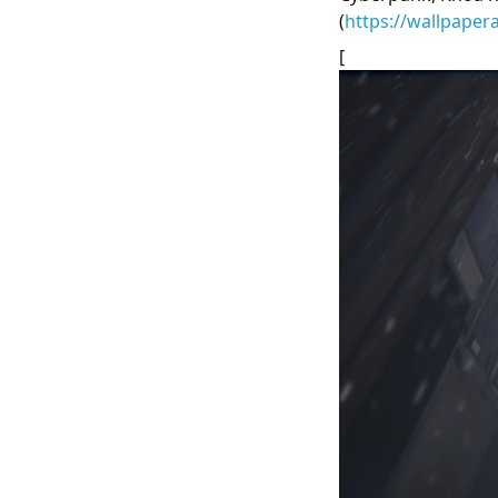
(
https://wallpape
[