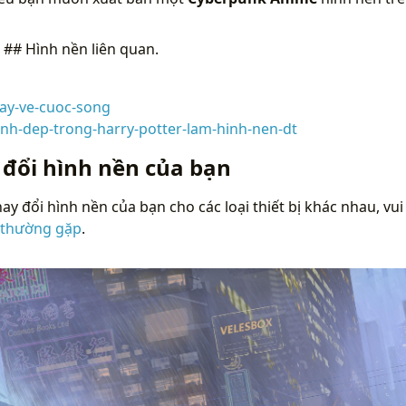
n
## Hình nền liên quan.
ay-ve-cuoc-song
nh-dep-trong-harry-potter-lam-hinh-nen-dt
 đổi hình nền của bạn
ay đổi hình nền của bạn cho các loại thiết bị khác nhau, vui
 thường gặp
.