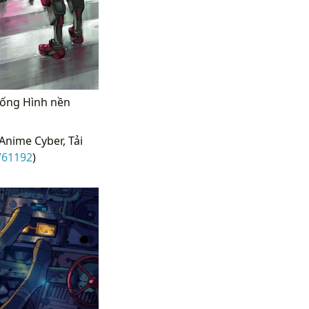
xuống Hình nền
Anime Cyber, Tải
761192
)