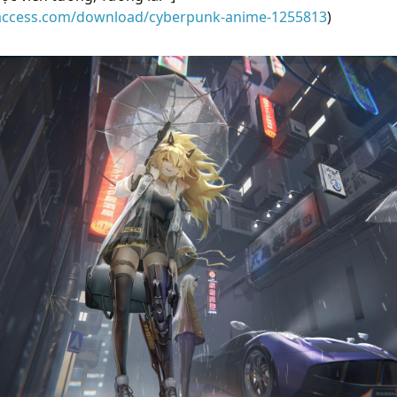
raccess.com/download/cyberpunk-anime-1255813
)