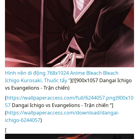
Hình nền di động 768x1024 Anime Bleach Bleach
Ichigo Kurosaki. Thuốc tẩy “
](![900x1057 Dangai Ichigo
vs Evangelions - Trận chiến)
(
https://wallpaperaccess.com/full/6244057.png)900x10
57
Dangai Ichigo vs Evangelions - Trận chiến “]
(
https://wallpaperaccess.com/download/dangai-
ichigo-6244057
)
[