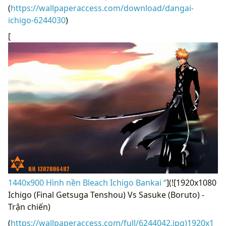
(
https://wallpaperaccess.com/download/dangai-
ichigo-6244030
)
[
1440x900 Hình nền Bleach Ichigo Bankai “
](![1920x1080
Ichigo (Final Getsuga Tenshou) Vs Sasuke (Boruto) -
Trận chiến)
(
https://wallpaperaccess.com/full/6244042.jpg)1920x1