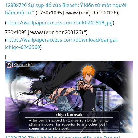
1280x720 Sự sụp đổ của Bleach: Ý kiến ​​từ một người
hâm mộ cũ “
](![730x1095 Jewaw (ericjohn200126))
(
https://wallpaperaccess.com/full/6243969.jpg
)
730x1095 Jewaw (ericjohn200126) “]
(
https://wallpaperaccess.com/download/dangai-
ichigo-6243969
)
[