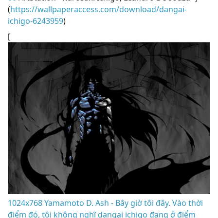
(
https://wallpaperaccess.com/download/dangai-
ichigo-6243959
)
[
1024x768 Yamamoto D. Ash - Bây giờ tôi đây. Vào thời
điểm đó, tôi không nghĩ dangai ichigo đang ở điểm