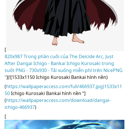
[
820x987 Trong phần cuối của The Deicide Arc, Just
After Dangai Ichigo - Bankai Ichigo Kurosaki trong
suốt PNG - 730x930 - Tải xuống miễn phí trên NicePNG
“
](![1533x1150 Ichigo Kurosaki Bankai hình nền)
(
https://wallpaperaccess.com/full/466937.jpg)1533x11
50
Ichigo Kurosaki Bankai hình nền “]
(
https://wallpaperaccess.com/download/dangai-
ichigo-466937
)
[