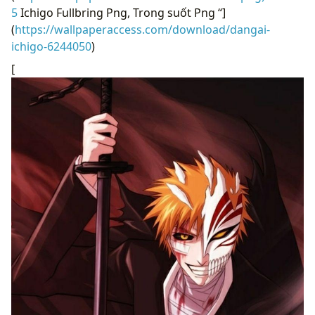
5
Ichigo Fullbring Png, Trong suốt Png “]
(
https://wallpaperaccess.com/download/dangai-
ichigo-6244050
)
[