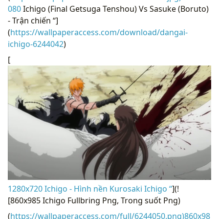
080
Ichigo (Final Getsuga Tenshou) Vs Sasuke (Boruto)
- Trận chiến “]
(
https://wallpaperaccess.com/download/dangai-
ichigo-6244042
)
[
1280x720 Ichigo - Hình nền Kurosaki Ichigo “
](!
[860x985 Ichigo Fullbring Png, Trong suốt Png)
(
https://wallpaperaccess.com/full/6244050.png)860x98