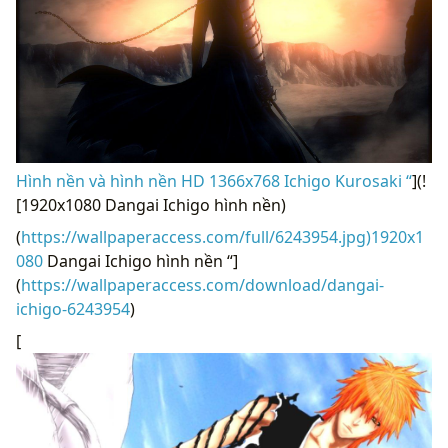
Hình nền và hình nền HD 1366x768 Ichigo Kurosaki “
](!
[1920x1080 Dangai Ichigo hình nền)
(
https://wallpaperaccess.com/full/6243954.jpg)1920x1
080
Dangai Ichigo hình nền “]
(
https://wallpaperaccess.com/download/dangai-
ichigo-6243954
)
[