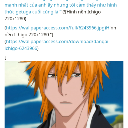
mạnh nhất của anh ấy nhưng tôi cảm thấy như hình
thức getuga cuối cùng là “
](![Hình nền Ichigo
720x1280)
(
https://wallpaperaccess.com/full/6243966.jpg)H
ình
nền Ichigo 720x1280 “]
(
https://wallpaperaccess.com/download/dangai-
ichigo-6243966
)
[