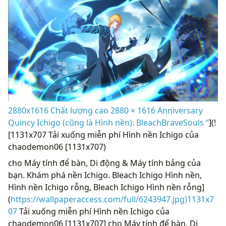
2880x1616 Chất lượng cao 2880 × 1616 Anniversary
Quincy Ichigo (cũng là Hình nền): BleachBraveSouls “
](!
[1131x707 Tải xuống miễn phí Hình nền Ichigo của
chaodemon06 [1131x707)
cho Máy tính để bàn, Di động & Máy tính bảng của
bạn. Khám phá nền Ichigo. Bleach Ichigo Hình nền,
Hình nền Ichigo rỗng, Bleach Ichigo Hình nền rỗng]
(
https://wallpaperaccess.com/full/6243947.jpg)1131x7
07
Tải xuống miễn phí Hình nền Ichigo của
chaodemon06 [1131x707] cho Máy tính để bàn, Di