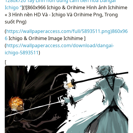
1280x720 Tẩy Linh hồn dũng cảm tiến hóa Dangai
Ichigo “
](![860x966 Ichigo & Orihime Hình ảnh Ichihime
« 3 Hình nền HD Và - Ichigo Và Orihime Png, Trong
suốt Png)
(
https://wallpaperaccess.com/full/5893511.png)860x96
6
Ichigo & Orihime Image Ichihime ]
(
https://wallpaperaccess.com/download/dangai-
ichigo-5893511
)
[