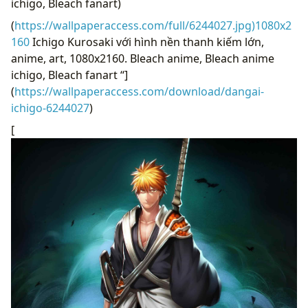
ichigo, Bleach fanart)
(
https://wallpaperaccess.com/full/6244027.jpg)1080x2
160
Ichigo Kurosaki với hình nền thanh kiếm lớn,
anime, art, 1080x2160. Bleach anime, Bleach anime
ichigo, Bleach fanart “]
(
https://wallpaperaccess.com/download/dangai-
ichigo-6244027
)
[