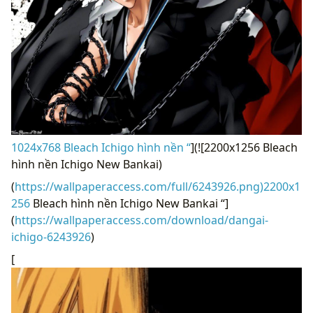
1024x768 Bleach Ichigo hình nền “
](![2200x1256 Bleach
hình nền Ichigo New Bankai)
(
https://wallpaperaccess.com/full/6243926.png)2200x1
256
Bleach hình nền Ichigo New Bankai “]
(
https://wallpaperaccess.com/download/dangai-
ichigo-6243926
)
[