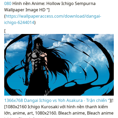
080
Hình nền Anime: Hollow Ichigo Sempurna
Wallpaper Image HD “]
(
https://wallpaperaccess.com/download/dangai-
ichigo-6244014
)
[
1366x768 Dangai Ichigo vs Yoh Asakura - Trận chiến “
](!
[1080x2160 Ichigo Kurosaki với hình nền thanh kiếm
lớn, anime, art, 1080x2160. Bleach anime, Bleach anime