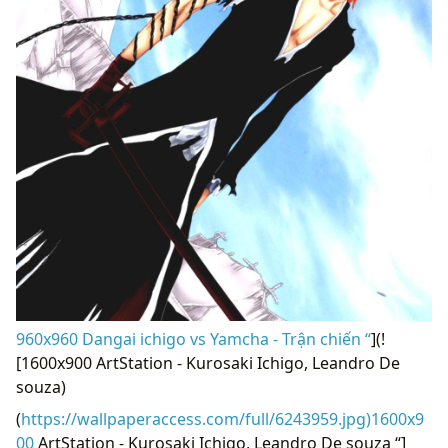
960x960 Dangai ichigo vs Yamcha - Trận chiến “
](!
[1600x900 ArtStation - Kurosaki Ichigo, Leandro De
souza)
(
https://wallpaperaccess.com/full/6243959.jpg)1600x9
00
ArtStation - Kurosaki Ichigo, Leandro De souza “]