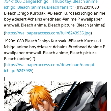
754x1060 Dangai Ichigo .. Thuốc tẩy. Bleach anime
ichigo, Bleach (anime), Bleach fanart “
](![1920x1080
Bleach Ichigo Kurosaki #Bleach Kurosaki Ichigo anime
boy #desert #chains #redhead #anime P #wallpaper
#hdwall. Bleach anime, Bleach picture, Bleach (anime))
(
https://wallpaperaccess.com/full/6243935.jpg
)
1920x1080 Bleach Ichigo Kurosaki #Bleach Kurosaki
Ichigo anime boy #desert #chains #redhead #anime P
#wallpaper #hdwall. Bleach anime, Bleach picture,
Bleach (anime) “]
(
https://wallpaperaccess.com/download/dangai-
ichigo-6243935
)
[