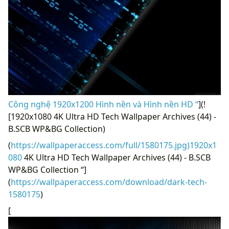
Công nghệ 1920x1200 Hình nền và Hình nền HD “
](!
[1920x1080 4K Ultra HD Tech Wallpaper Archives (44) -
B.SCB WP&BG Collection)
(
https://wallpaperaccess.com/full/1580175.jpg)1920x1
080
4K Ultra HD Tech Wallpaper Archives (44) - B.SCB
WP&BG Collection “]
(
https://wallpaperaccess.com/download/dark-tech-
1580175
)
[