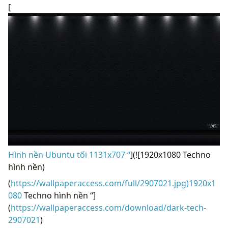
[
Hình nền Ubuntu tối 1131x707 “
](![1920x1080 Techno
hình nền)
(
https://wallpaperaccess.com/full/2907021.jpg)1920x1
080
Techno hình nền “]
(
https://wallpaperaccess.com/download/dark-tech-
2907021
)