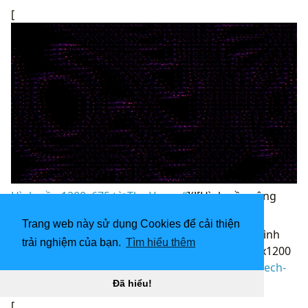
[
Hình nền 1200x675 từ The Verge “
](![Hình nền công
nghệ tối 1600x1200 Hình nền HD 1600x1200)
Trang web này sử dụng Cookies để cải thiện
(
https://wallpaperaccess.com/full/2907101.jpg)H
ình
trải nghiệm của bạn.
Tìm hiểu thêm
nền công nghệ tối 1600x1200 Hình nền HD 1600x1200
“](
https://wallpaperaccess.com/download/dark-tech-
2907101
)
Đã hiểu!
[