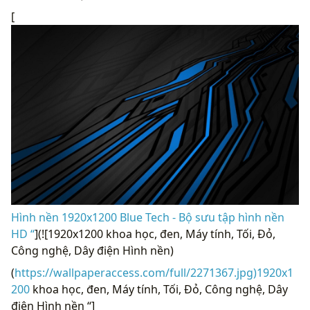
[
Hình nền 1920x1200 Blue Tech - Bộ sưu tập hình nền
HD “
](![1920x1200 khoa học, đen, Máy tính, Tối, Đỏ,
Công nghệ, Dây điện Hình nền)
(
https://wallpaperaccess.com/full/2271367.jpg)1920x1
200
khoa học, đen, Máy tính, Tối, Đỏ, Công nghệ, Dây
điện Hình nền “]