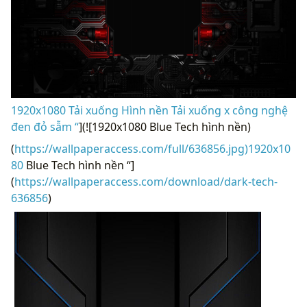
1920x1080 Tải xuống Hình nền Tải xuống x công nghệ
đen đỏ sẫm “
](![1920x1080 Blue Tech hình nền)
(
https://wallpaperaccess.com/full/636856.jpg)1920x10
80
Blue Tech hình nền “]
(
https://wallpaperaccess.com/download/dark-tech-
636856
)