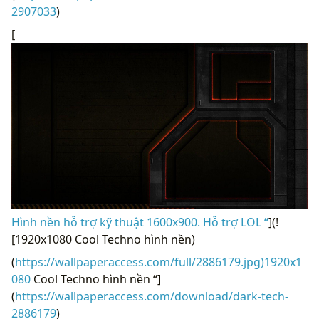
2907033
)
[
Hình nền hỗ trợ kỹ thuật 1600x900. Hỗ trợ LOL “
](!
[1920x1080 Cool Techno hình nền)
(
https://wallpaperaccess.com/full/2886179.jpg)1920x1
080
Cool Techno hình nền “]
(
https://wallpaperaccess.com/download/dark-tech-
2886179
)