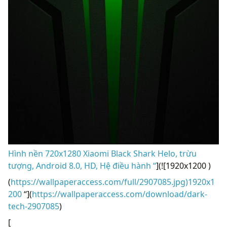
Hình nền 720x1280 Xiaomi Black Shark Helo, trừu
tượng, Android 8.0, HD, Hệ điều hành “
](![1920x1200 )
(
https://wallpaperaccess.com/full/2907085.jpg)1920x1
200
“](
https://wallpaperaccess.com/download/dark-
tech-2907085
)
[