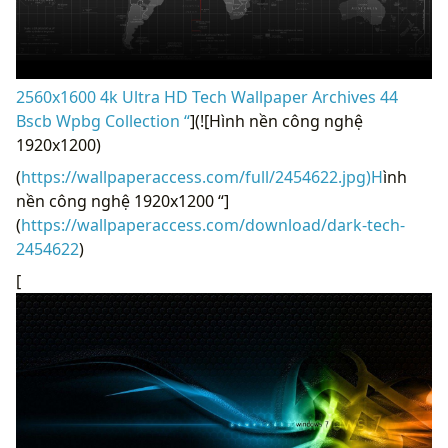
2560x1600 4k Ultra HD Tech Wallpaper Archives 44
Bscb Wpbg Collection “
](![Hình nền công nghệ
1920x1200)
(
https://wallpaperaccess.com/full/2454622.jpg)H
ình
nền công nghệ 1920x1200 “]
(
https://wallpaperaccess.com/download/dark-tech-
2454622
)
[