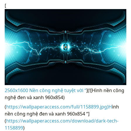
[
2560x1600 Nền công nghệ tuyệt vời “
](![Hình nền công
nghệ đen và xanh 960x854)
(
https://wallpaperaccess.com/full/1158899.jpg)H
ình
nền công nghệ đen và xanh 960x854 “]
(
https://wallpaperaccess.com/download/dark-tech-
1158899
)