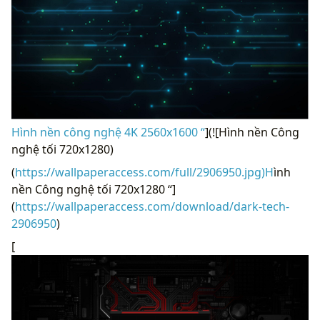
Hình nền công nghệ 4K 2560x1600 “
](![Hình nền Công
nghệ tối 720x1280)
(
https://wallpaperaccess.com/full/2906950.jpg)H
ình
nền Công nghệ tối 720x1280 “]
(
https://wallpaperaccess.com/download/dark-tech-
2906950
)
[