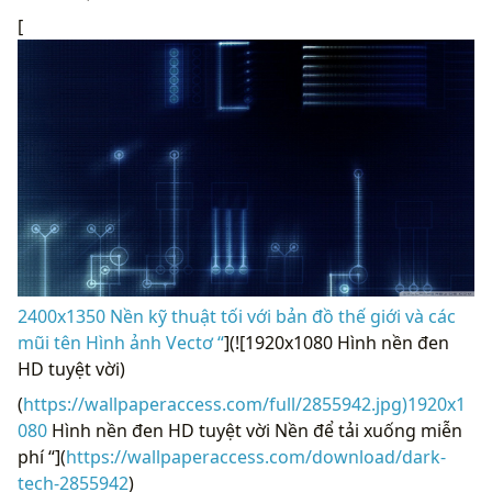
[
2400x1350 Nền kỹ thuật tối với bản đồ thế giới và các
mũi tên Hình ảnh Vectơ “
](![1920x1080 Hình nền đen
HD tuyệt vời)
(
https://wallpaperaccess.com/full/2855942.jpg)1920x1
080
Hình nền đen HD tuyệt vời Nền để tải xuống miễn
phí “](
https://wallpaperaccess.com/download/dark-
tech-2855942
)