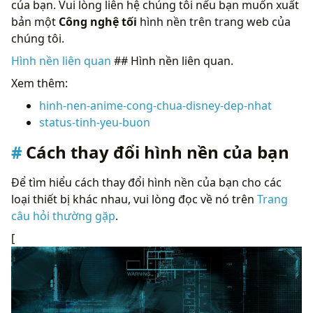
của bạn. Vui lòng liên hệ chúng tôi nếu bạn muốn xuất
bản một
Công nghệ tối
hình nền trên trang web của
chúng tôi.
Hình nền liên quan
## Hình nền liên quan.
Xem thêm:
hinh-nen-anime-cong-chua-disney-dep-nhat
status-tinh-yeu-buon
Cách thay đổi hình nền của bạn
Để tìm hiểu cách thay đổi hình nền của bạn cho các
loại thiết bị khác nhau, vui lòng đọc về nó trên
Trang
câu hỏi thường gặp
.
[