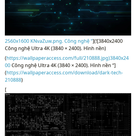
2560x1600 KNvaZuw.png. Công nghệ “
](![3840x2400
Công nghệ Ultra 4K (3840 × 2400). Hình nền)
(
https://wallpaperaccess.com/full/210888.jpg)3840x24
00
Công nghệ Ultra 4K (3840 × 2400). Hình nền “]
(
https://wallpaperaccess.com/download/dark-tech-
210888
)
[