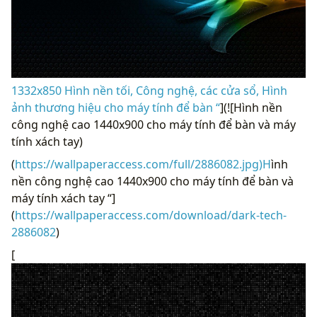
1332x850 Hình nền tối, Công nghệ, các cửa sổ, Hình
ảnh thương hiệu cho máy tính để bàn “
](![Hình nền
công nghệ cao 1440x900 cho máy tính để bàn và máy
tính xách tay)
(
https://wallpaperaccess.com/full/2886082.jpg)H
ình
nền công nghệ cao 1440x900 cho máy tính để bàn và
máy tính xách tay “]
(
https://wallpaperaccess.com/download/dark-tech-
2886082
)
[