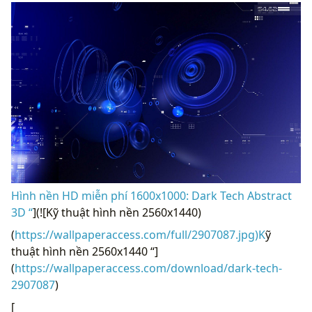
Hình nền HD miễn phí 1600x1000: Dark Tech Abstract
3D “
](![Kỹ thuật hình nền 2560x1440)
(
https://wallpaperaccess.com/full/2907087.jpg)K
ỹ
thuật hình nền 2560x1440 “]
(
https://wallpaperaccess.com/download/dark-tech-
2907087
)
[