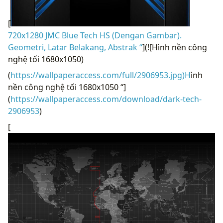
[
720x1280 JMC Blue Tech HS (Dengan Gambar).
Geometri, Latar Belakang, Abstrak “
](![Hình nền công
nghệ tối 1680x1050)
(
https://wallpaperaccess.com/full/2906953.jpg)H
ình
nền công nghệ tối 1680x1050 “]
(
https://wallpaperaccess.com/download/dark-tech-
2906953
)
[