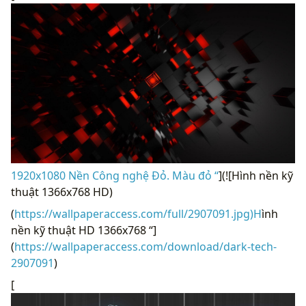
1920x1080 Nền Công nghệ Đỏ. Màu đỏ “
](![Hình nền kỹ
thuật 1366x768 HD)
(
https://wallpaperaccess.com/full/2907091.jpg)H
ình
nền kỹ thuật HD 1366x768 “]
(
https://wallpaperaccess.com/download/dark-tech-
2907091
)
[