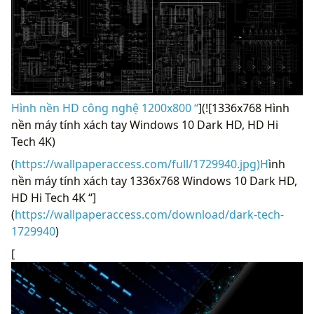
Hình nền HD công nghệ 1200x800 “
](![1336x768 Hình
nền máy tính xách tay Windows 10 Dark HD, HD Hi
Tech 4K)
(
https://wallpaperaccess.com/full/1729940.jpg)H
ình
nền máy tính xách tay 1336x768 Windows 10 Dark HD,
HD Hi Tech 4K “]
(
https://wallpaperaccess.com/download/dark-tech-
1729940
)
[