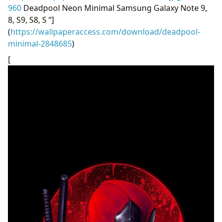
960
​​Deadpool Neon Minimal Samsung Galaxy Note 9,
8, S9, S8, S “]
(
https://wallpaperaccess.com/download/deadpool-
minimal-2848685
)
[