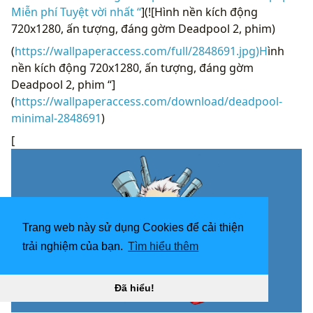
Miễn phí Tuyệt vời nhất “
](![Hình nền kích động
720x1280, ấn tượng, đáng gờm Deadpool 2, phim)
(
https://wallpaperaccess.com/full/2848691.jpg)H
ình
nền kích động 720x1280, ấn tượng, đáng gờm
Deadpool 2, phim “]
(
https://wallpaperaccess.com/download/deadpool-
minimal-2848691
)
[
Trang web này sử dụng Cookies để cải thiện
trải nghiệm của bạn.
Tìm hiểu thêm
Đã hiểu!