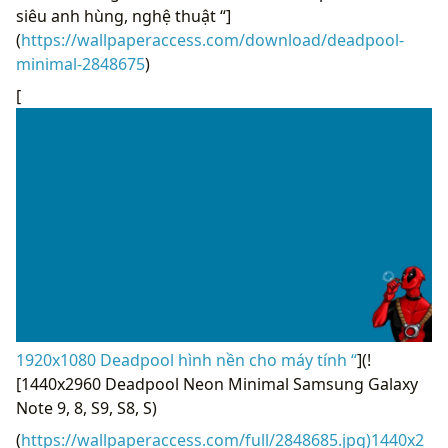
siêu anh hùng, nghệ thuật “]
(
https://wallpaperaccess.com/download/deadpool-
minimal-2848675
)
[
1920x1080 Deadpool hình nền cho máy tính “
](!
[1440x2960 ​​Deadpool Neon Minimal Samsung Galaxy
Note 9, 8, S9, S8, S)
(
https://wallpaperaccess.com/full/2848685.jpg)1440x2