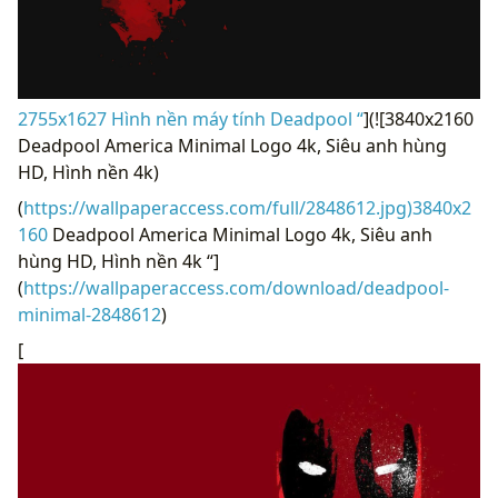
2755x1627 Hình nền máy tính Deadpool “
](![3840x2160
Deadpool America Minimal Logo 4k, Siêu anh hùng
HD, Hình nền 4k)
(
https://wallpaperaccess.com/full/2848612.jpg)3840x2
160
Deadpool America Minimal Logo 4k, Siêu anh
hùng HD, Hình nền 4k “]
(
https://wallpaperaccess.com/download/deadpool-
minimal-2848612
)
[