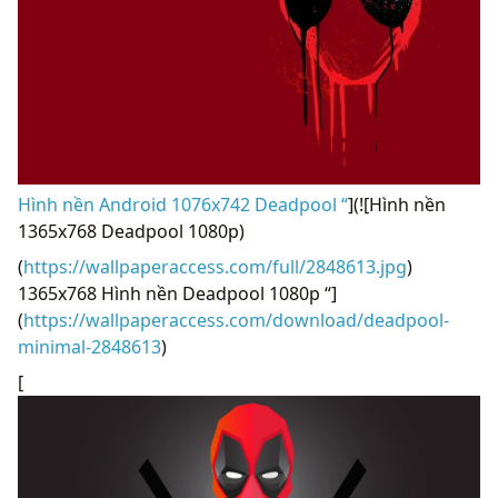
Hình nền Android 1076x742 Deadpool “
](![Hình nền
1365x768 Deadpool 1080p)
(
https://wallpaperaccess.com/full/2848613.jpg
)
1365x768 Hình nền Deadpool 1080p “]
(
https://wallpaperaccess.com/download/deadpool-
minimal-2848613
)
[