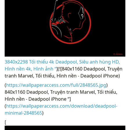
3840x2298 Tối thiểu 4k Deadpool, Siêu anh hùng HD,
Hình nền 4k, Hình ảnh “
](![840x1160 Deadpool, Truyện
tranh Marvel, Tối thiểu, Hình nền - Deadpool iPhone)
(
https://wallpaperaccess.com/full/2848565.jpg
)
840x1160 Deadpool, Truyện tranh Marvel, Tối thiểu,
Hình nền - Deadpool iPhone “]
(
https://wallpaperaccess.com/download/deadpool-
minimal-2848565
)
[