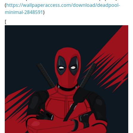
(
https://wallpaperaccess.com/download/deadpool-
minimal-2848591
)
[