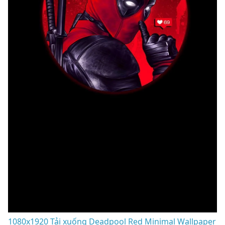
1080x1920 Tải xuống Deadpool Red Minimal Wallpaper