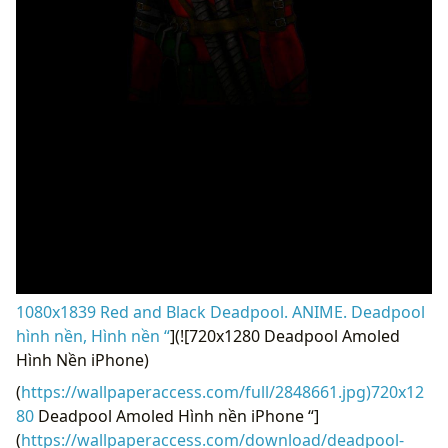
1080x1839 Red and Black Deadpool. ANIME. Deadpool
hình nền, Hình nền “
](![720x1280 Deadpool Amoled
Hình Nền iPhone)
(
https://wallpaperaccess.com/full/2848661.jpg)720x12
80
Deadpool Amoled Hình nền iPhone “]
(
https://wallpaperaccess.com/download/deadpool-