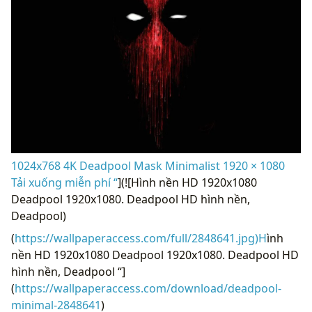
1024x768 4K Deadpool Mask Minimalist 1920 × 1080
Tải xuống miễn phí “
](![Hình nền HD 1920x1080
Deadpool 1920x1080. Deadpool HD hình nền,
Deadpool)
(
https://wallpaperaccess.com/full/2848641.jpg)H
ình
nền HD 1920x1080 Deadpool 1920x1080. Deadpool HD
hình nền, Deadpool “]
(
https://wallpaperaccess.com/download/deadpool-
minimal-2848641
)