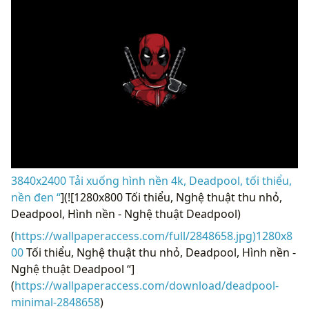
3840x2400 Tải xuống hình nền 4k, Deadpool, tối thiểu,
nền đen “
](![1280x800 Tối thiểu, Nghệ thuật thu nhỏ,
Deadpool, Hình nền - Nghệ thuật Deadpool)
(
https://wallpaperaccess.com/full/2848658.jpg)1280x8
00
Tối thiểu, Nghệ thuật thu nhỏ, Deadpool, Hình nền -
Nghệ thuật Deadpool “]
(
https://wallpaperaccess.com/download/deadpool-
minimal-2848658
)