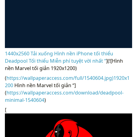
1440x2560 Tải xuống Hình nền iPhone tối thiểu
Deadpool Tối thiểu Miễn phí tuyệt vời nhất “
](![Hình
nền Marvel tối giản 1920x1200)
(
https://wallpaperaccess.com/full/1540604.jpg)1920x1
200
Hình nền Marvel tối giản “]
(
https://wallpaperaccess.com/download/deadpool-
minimal-1540604
)
[