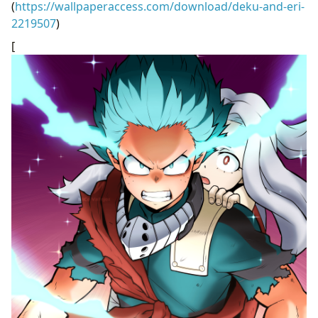
(
https://wallpaperaccess.com/download/deku-and-eri-
2219507
)
[