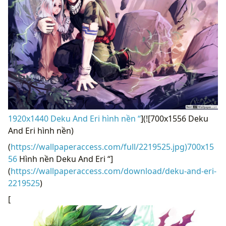
1920x1440 Deku And Eri hình nền “
](![700x1556 Deku
And Eri hình nền)
(
https://wallpaperaccess.com/full/2219525.jpg)700x15
56
Hình nền Deku And Eri “]
(
https://wallpaperaccess.com/download/deku-and-eri-
2219525
)
[