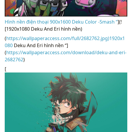
Hình nền điện thoại 900x1600 Deku Color -Smash “
](!
[1920x1080 Deku And Eri hình nền)
(
https://wallpaperaccess.com/full/2682762.jpg)1920x1
080
Deku And Eri hình nền “]
(
https://wallpaperaccess.com/download/deku-and-eri-
2682762
)
[