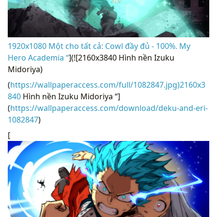
1920x1080 Một cho tất cả: Cowl đầy đủ - 100%. My
Hero Academia “
](![2160x3840 Hình nền Izuku
Midoriya)
(
https://wallpaperaccess.com/full/1082847.jpg)2160x3
840
Hình nền Izuku Midoriya “]
(
https://wallpaperaccess.com/download/deku-and-eri-
1082847
)
[