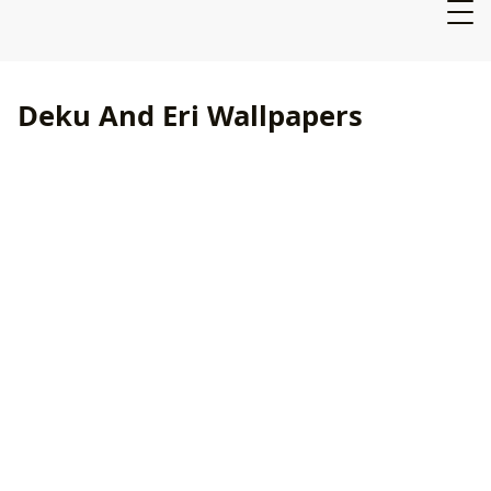
Deku And Eri Wallpapers