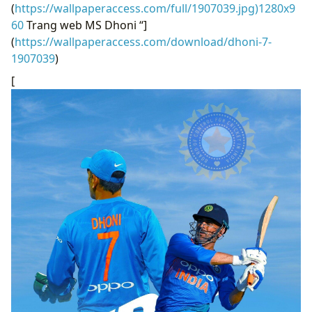
(
https://wallpaperaccess.com/full/1907039.jpg)1280x9
60
Trang web MS Dhoni “]
(
https://wallpaperaccess.com/download/dhoni-7-
1907039
)
[