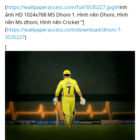
(
https://wallpaperaccess.com/full/3535227.jpg)H
ình
ảnh HD 1024x768 MS Dhoni 1. Hình nền Dhoni, Hình
nền Ms dhoni, Hình nền Cricket “]
(
https://wallpaperaccess.com/download/dhoni-7-
3535227
)
[