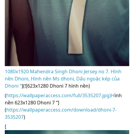
1080x1920 Mahendra Singh Dhoni Jersey no 7. Hình
nền Dhoni, Hình nền Ms dhoni, Dấu ngoặc kép của
Dhoni “
](![623x1280 Dhoni 7 hình nền)
(
https://wallpaperaccess.com/full/3535207.jpg)H
ình
nền 623x1280 Dhoni 7 “]
(
https://wallpaperaccess.com/download/dhoni-7-
3535207
)
[