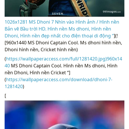
1026x1281 MS Dhoni 7 Nhìn vào Hình ảnh / Hình nền
Bản vẽ Bầu trời HD. Hình nền Ms dhoni, Hình nền
Dhoni, Hình nền đẹp nhất cho điện thoại di động “
](!
[960x1440 MS Dhoni Captain Cool. Ms dhoni hình nền,
Dhoni hình nền, Cricket hình nền)
(
https://wallpaperaccess.com/full/1281420.jpg)960x14
40
MS Dhoni Captain Cool. Hình nền Ms dhoni, Hình
nền Dhoni, Hình nền Cricket “]
(
https://wallpaperaccess.com/download/dhoni-7-
1281420
)
[