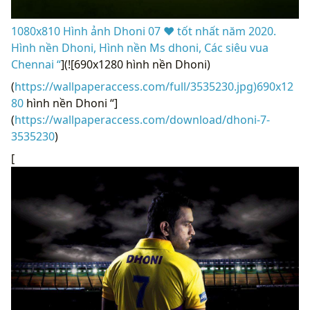
1080x810 Hình ảnh Dhoni 07 ❤️ tốt nhất năm 2020.
Hình nền Dhoni, Hình nền Ms dhoni, Các siêu vua
Chennai “
](![690x1280 hình nền Dhoni)
(
https://wallpaperaccess.com/full/3535230.jpg)690x12
80
hình nền Dhoni “]
(
https://wallpaperaccess.com/download/dhoni-7-
3535230
)
[