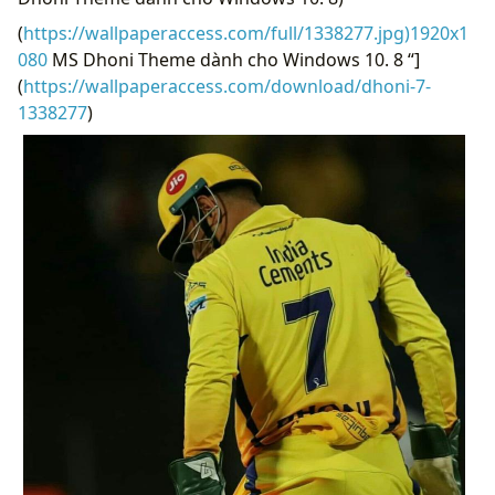
(
https://wallpaperaccess.com/full/1338277.jpg)1920x1
080
MS Dhoni Theme dành cho Windows 10. 8 “]
(
https://wallpaperaccess.com/download/dhoni-7-
1338277
)