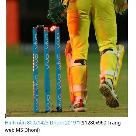
[
Hình nền 800x1423 Dhoni 2019 “
](![1280x960 Trang
web MS Dhoni)