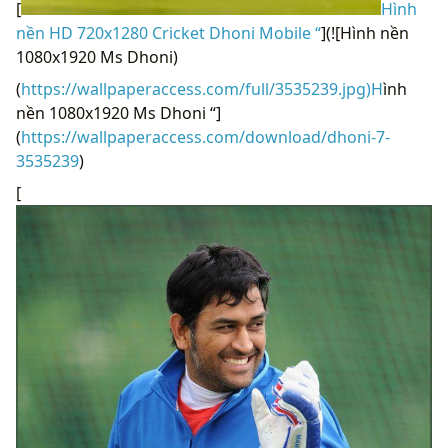
[
Hình
nền HD 720x1280 Cricket Dhoni Mobile “
](![Hình nền
1080x1920 Ms Dhoni)
(
https://wallpaperaccess.com/full/3535239.jpg)H
ình
nền 1080x1920 Ms Dhoni “]
(
https://wallpaperaccess.com/download/dhoni-7-
3535239
)
[