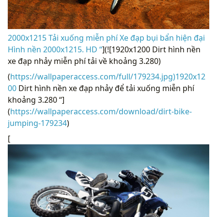
2000x1215 Tải xuống miễn phí Xe đạp bụi bẩn hiện đại
Hình nền 2000x1215. HD “
](![1920x1200 Dirt hình nền
xe đạp nhảy miễn phí tải về khoảng 3.280)
(
https://wallpaperaccess.com/full/179234.jpg)1920x12
00
Dirt hình nền xe đạp nhảy để tải xuống miễn phí
khoảng 3.280 “]
(
https://wallpaperaccess.com/download/dirt-bike-
jumping-179234
)
[