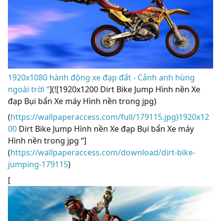
1920x1080 hành động xe đạp đất - Cảnh anh hùng
ngoài trời “
](![1920x1200 Dirt Bike Jump Hình nền Xe
đạp Bụi bẩn Xe máy Hình nền trong jpg)
(
https://wallpaperaccess.com/full/179115.jpg)1920x12
00
Dirt Bike Jump Hình nền Xe đạp Bụi bẩn Xe máy
Hình nền trong jpg “]
(
https://wallpaperaccess.com/download/dirt-bike-
jumping-179115
)
[