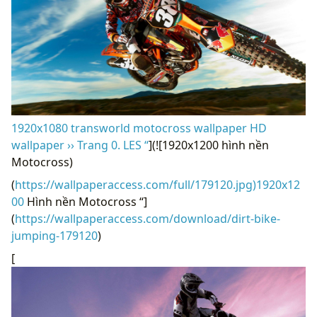
1920x1080 transworld motocross wallpaper HD
wallpaper ›› Trang 0. LES “
](![1920x1200 hình nền
Motocross)
(
https://wallpaperaccess.com/full/179120.jpg)1920x12
00
Hình nền Motocross “]
(
https://wallpaperaccess.com/download/dirt-bike-
jumping-179120
)
[