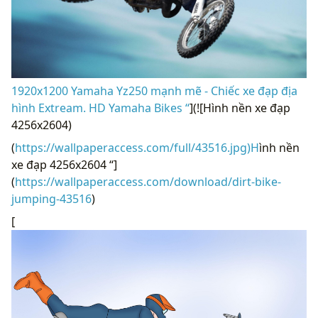
1920x1200 Yamaha Yz250 mạnh mẽ - Chiếc xe đạp địa
hình Extream. HD Yamaha Bikes “
](![Hình nền xe đạp
4256x2604)
(
https://wallpaperaccess.com/full/43516.jpg)H
ình nền
xe đạp 4256x2604 “]
(
https://wallpaperaccess.com/download/dirt-bike-
jumping-43516
)
[