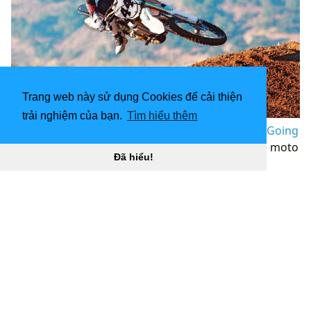
Trang web này sử dụng Cookies để cải thiện
trải nghiệm của bạn.
Tìm hiểu thêm
1264x948 Honda Dirt Bike Jumping Year Old And Going
Fast Youtube Background “
](![4928x3280 Dirtbike moto
Đã hiểu!
motocross đua xe mô tô honda h hình nền)
(
https://wallpaperaccess.com/full/179257.jpg)4928x32
80
Dirtbike moto motocross đua xe mô tô honda h
hình nền “]
(
https://wallpaperaccess.com/download/dirt-bike-
jumping-179257
)
[