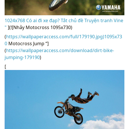
1024x768 Có ai đi xe đạp? Tắt chủ đề Truyện tranh Vine
"
](![Nhảy Motocross 1095x730)
(
https://wallpaperaccess.com/full/179190.jpg)1095x73
0
Motocross Jump “]
(
https://wallpaperaccess.com/download/dirt-bike-
jumping-179190
)
[