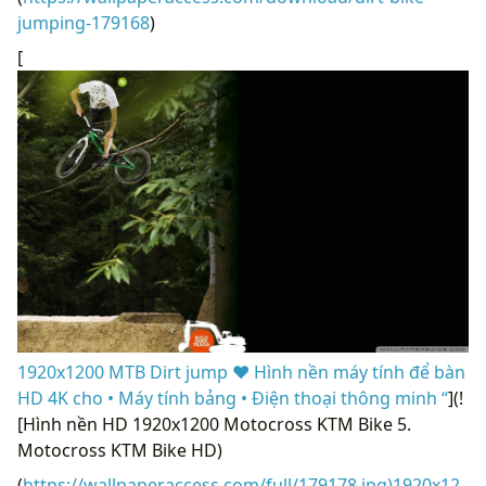
jumping-179168
)
[
1920x1200 MTB Dirt jump ❤ Hình nền máy tính để bàn
HD 4K cho • Máy tính bảng • Điện thoại thông minh “
](!
[Hình nền HD 1920x1200 Motocross KTM Bike 5.
Motocross KTM Bike HD)
(
https://wallpaperaccess.com/full/179178.jpg)1920x12