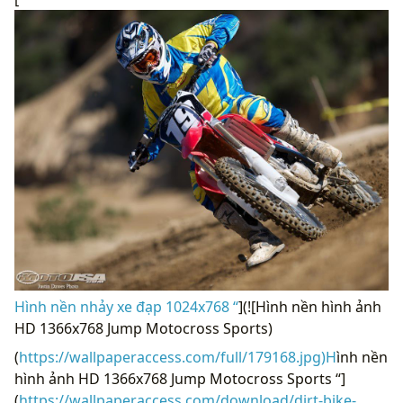
Hình nền nhảy xe đạp 1024x768 “
](![Hình nền hình ảnh
HD 1366x768 Jump Motocross Sports)
(
https://wallpaperaccess.com/full/179168.jpg)H
ình nền
hình ảnh HD 1366x768 Jump Motocross Sports “]
(
https://wallpaperaccess.com/download/dirt-bike-