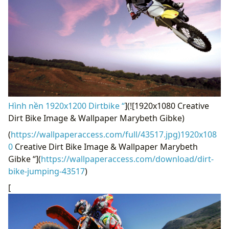
Hình nền 1920x1200 Dirtbike “
](![1920x1080 Creative
Dirt Bike Image & Wallpaper Marybeth Gibke)
(
https://wallpaperaccess.com/full/43517.jpg)1920x108
0
Creative Dirt Bike Image & Wallpaper Marybeth
Gibke “](
https://wallpaperaccess.com/download/dirt-
bike-jumping-43517
)
[