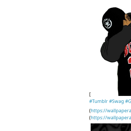
[
#Tumblr #Swag #Gr
(
https://wallpaper
(
https://wallpape