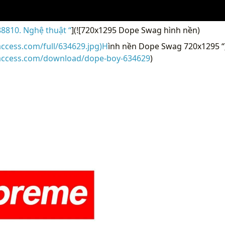
8810. Nghệ thuật “
](![720x1295 Dope Swag hình nền)
access.com/full/634629.jpg)H
ình nền Dope Swag 720x1295 “
raccess.com/download/dope-boy-634629
)