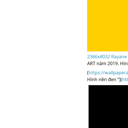
2366x4032 Rayane m
ART năm 2019. Hìn
(
https://wallpaper
Hình nền đen “](
ht