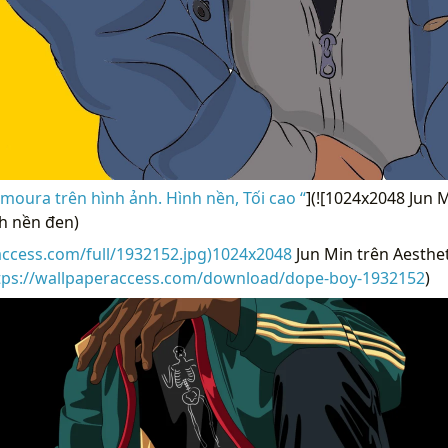
oura trên hình ảnh. Hình nền, Tối cao “
](![1024x2048 Jun 
h nền đen)
access.com/full/1932152.jpg)1024x2048
Jun Min trên Aesthe
tps://wallpaperaccess.com/download/dope-boy-1932152
)