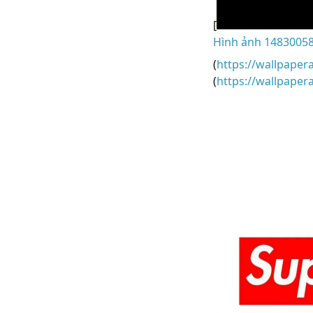
[
Hình ảnh 14830058
(
https://wallpaper
(
https://wallpape