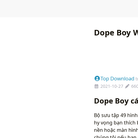
Dope Boy W
Top Download
t
2021-10-27
66
Dope Boy cá
Bộ sưu tập 49 hình
hy vọng bạn thích 
nền hoặc màn hình 
chúng tôi nếu bạ