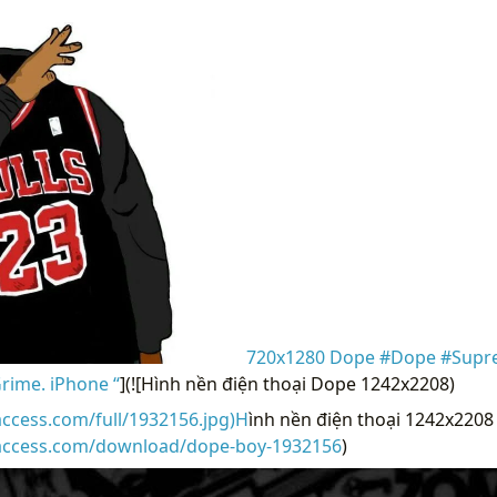
720x1280 Dope #Dope #Supr
ime. iPhone “
](![Hình nền điện thoại Dope 1242x2208)
access.com/full/1932156.jpg)H
ình nền điện thoại 1242x2208
raccess.com/download/dope-boy-1932156
)