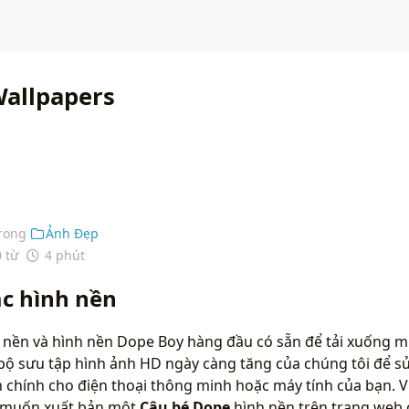
allpapers
rong
Ảnh Đẹp
0 từ
4 phút
c hình nền
 nền và hình nền Dope Boy hàng đầu có sẵn để tải xuống mi
bộ sưu tập hình ảnh HD ngày càng tăng của chúng tôi để s
chính cho điện thoại thông minh hoặc máy tính của bạn. Vu
n muốn xuất bản một
Cậu bé Dope
hình nền trên trang web 