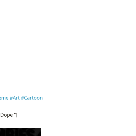
eme #Art #Cartoon
 Dope “]