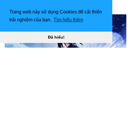
536143
)
[
Trang web này sử dụng Cookies để cải thiện
trải nghiệm của bạn.
Tìm hiểu thêm
Đã hiểu!
Hình nền 1024x768 Sasuke Uchiha Chidori. Hình nền
miễn phí “
](![1024x1024 vanquoc THANH on ART. Vẽ
nghệ thuật, Hoạt hình)