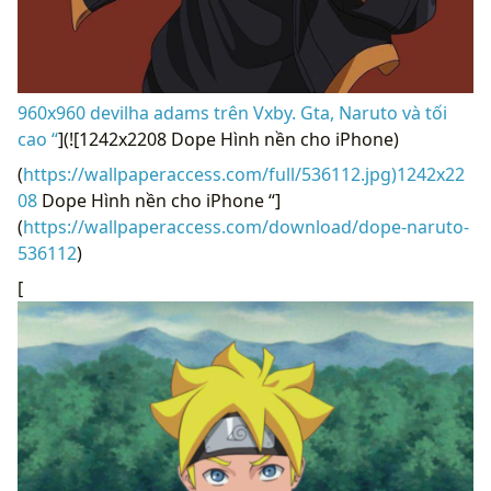
960x960 devilha adams trên Vxby. Gta, Naruto và tối
cao “
](![1242x2208 Dope Hình nền cho iPhone)
(
https://wallpaperaccess.com/full/536112.jpg)1242x22
08
Dope Hình nền cho iPhone “]
(
https://wallpaperaccess.com/download/dope-naruto-
536112
)
[