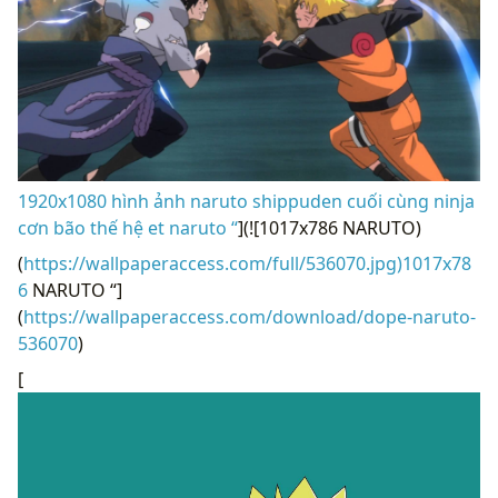
1920x1080 hình ảnh naruto shippuden cuối cùng ninja
cơn bão thế hệ et naruto “
](![1017x786 NARUTO)
(
https://wallpaperaccess.com/full/536070.jpg)1017x78
6
NARUTO “]
(
https://wallpaperaccess.com/download/dope-naruto-
536070
)
[