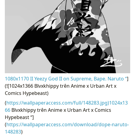
1080x1170 II Yeezy God II on Supreme, Bape. Naruto “
]
(![1024x1366 Blvxkhippy trên Anime x Urban Art x
Comics Hypebeast)
(
https://wallpaperaccess.com/full/148283.jpg)1024x13
66
Blvxkhippy trên Anime x Urban Art x Comics
Hypebeast “]
(
https://wallpaperaccess.com/download/dope-naruto-
148283
)