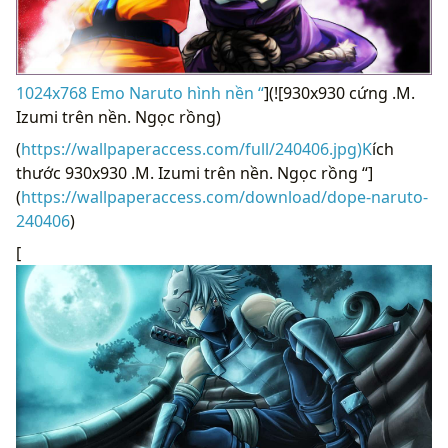
1024x768 Emo Naruto hình nền “
](![930x930 cứng .M.
Izumi trên nền. Ngọc rồng)
(
https://wallpaperaccess.com/full/240406.jpg)K
ích
thước 930x930 .M. Izumi trên nền. Ngọc rồng “]
(
https://wallpaperaccess.com/download/dope-naruto-
240406
)
[