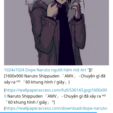
1024x1024 Dope Naruto người hâm mộ Art “
](!
[1600x900 Naruto Shippuden 「AMV」 - Chuyện gì đã
xảy ra ᴴᴰ 「60 khung hình / giây」)
(
https://wallpaperaccess.com/full/536143.jpg)1600x90
0
Naruto Shippuden 「AMV」 - Chuyện gì đã xảy ra ᴴᴰ
「60 khung hình / giây」 “]
(
https://wallpaperaccess.com/download/dope-naruto-