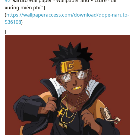
92
Naruto Wallpaper - Wallpaper and Picture - tải
xuống miễn phí “]
(
https://wallpaperaccess.com/download/dope-naruto-
536108
)
[