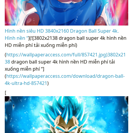
Hình nền siêu HD 3840x2160 Dragon Ball Super 4k.
Hình nền “
](![3802x2138 dragon ball super 4k hình nền
HD miễn phí tải xuống miễn phí)
(
https://wallpaperaccess.com/full/857421.jpg)3802x21
38
dragon ball super 4k hình nền HD miễn phí tải
xuống miễn phí “]
(
https://wallpaperaccess.com/download/dragon-ball-
4k-ultra-hd-857421
)
[