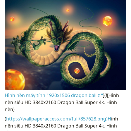
Hình nền máy tính 1920x1506 dragon ball z “
](![Hình
nền siêu HD 3840x2160 Dragon Ball Super 4k. Hình
nền)
(
https://wallpaperaccess.com/full/857628.png)H
ình
nền siêu HD 3840x2160 Dragon Ball Super 4k. Hình