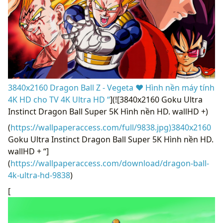
3840x2160 Dragon Ball Z - Vegeta ❤ Hình nền máy tính
4K HD cho TV 4K Ultra HD “
](![3840x2160 Goku Ultra
Instinct Dragon Ball Super 5K Hình nền HD. wallHD +)
(
https://wallpaperaccess.com/full/9838.jpg)3840x2160
Goku Ultra Instinct Dragon Ball Super 5K Hình nền HD.
wallHD + “]
(
https://wallpaperaccess.com/download/dragon-ball-
4k-ultra-hd-9838
)
[