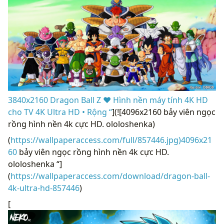
3840x2160 Dragon Ball Z ❤ Hình nền máy tính 4K HD
cho TV 4K Ultra HD • Rộng “
](![4096x2160 bảy viên ngọc
rồng hình nền 4k cực HD. ololoshenka)
(
https://wallpaperaccess.com/full/857446.jpg)4096x21
60
bảy viên ngọc rồng hình nền 4k cực HD.
ololoshenka “]
(
https://wallpaperaccess.com/download/dragon-ball-
4k-ultra-hd-857446
)
[