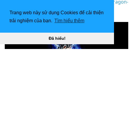
nền “](
https://wallpaperaccess.com/download/dragon-
ball-4k-ultra-hd-857628
)
Trang web này sử dụng Cookies để cải thiện
[
trải nghiệm của bạn.
Tìm hiểu thêm
Đã hiểu!
1920x1080 Goku Ultra Instinct hình nền “
](![Hình nền
1280x720 Dragon Ball Super 4k Full HD)
(
https://wallpaperaccess.com/full/857645.jpg)H
ình nền
1280x720 Dragon Ball Super 4k Full HD “]
(
https://wallpaperaccess.com/download/dragon-ball-