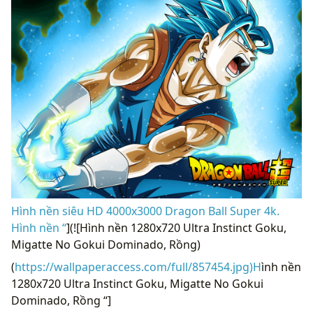
Hình nền siêu HD 4000x3000 Dragon Ball Super 4k.
Hình nền “
](![Hình nền 1280x720 Ultra Instinct Goku,
Migatte No Gokui Dominado, Rồng)
(
https://wallpaperaccess.com/full/857454.jpg)H
ình nền
1280x720 Ultra Instinct Goku, Migatte No Gokui
Dominado, Rồng “]