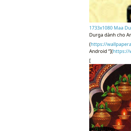
1733x1080 Maa Dur
Durga dành cho An
(
https://wallpaper
Android “](
https:/
[