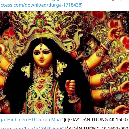
raccess.com/download/durga-1718438
)
ga. Hình nền HD Durga Maa “
](![GIẤY DÁN TƯỜNG 4K 1600
access.com/full/1718440.jpg)GI
ẤY DÁN TƯỜNG 4K 1600x900