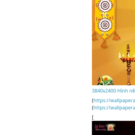
3840x2400 Hình nề
(
https://wallpaper
(
https://wallpape
[