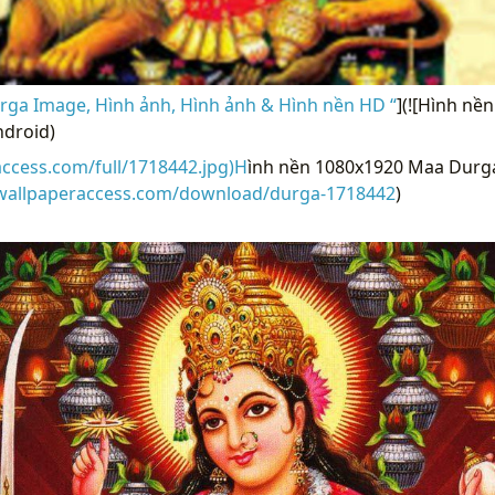
ga Image, Hình ảnh, Hình ảnh & Hình nền HD “
](![Hình nề
droid)
access.com/full/1718442.jpg)H
ình nền 1080x1920 Maa Durg
/wallpaperaccess.com/download/durga-1718442
)