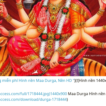
g miễn phí Hình nền Maa Durga, Nền HD “
](![Hình nền 144
access.com/full/1718444.jpg)1440x900
Maa Durga Hình nền 
raccess.com/download/durga-1718444
)