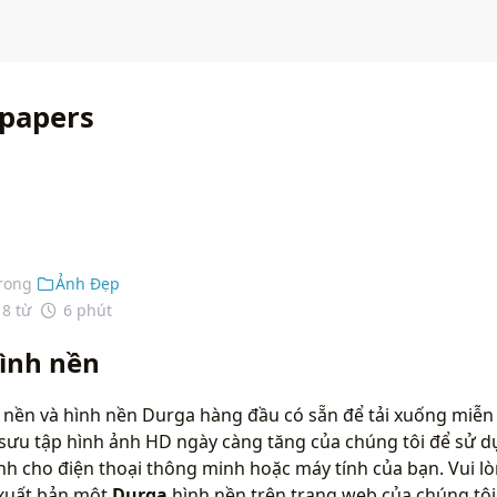
papers
rong
Ảnh Đẹp
18 từ
6 phút
ình nền
 nền và hình nền Durga hàng đầu có sẵn để tải xuống miễn 
 sưu tập hình ảnh HD ngày càng tăng của chúng tôi để sử d
h cho điện thoại thông minh hoặc máy tính của bạn. Vui lò
xuất bản một
Durga
hình nền trên trang web của chúng tôi