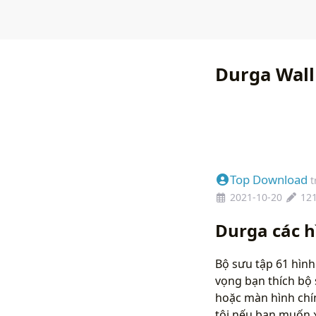
Durga Wall
Top Download
t
2021-10-20
12
Durga các h
Bộ sưu tập 61 hình
vọng bạn thích bộ
hoặc màn hình chín
tôi nếu bạn muốn 