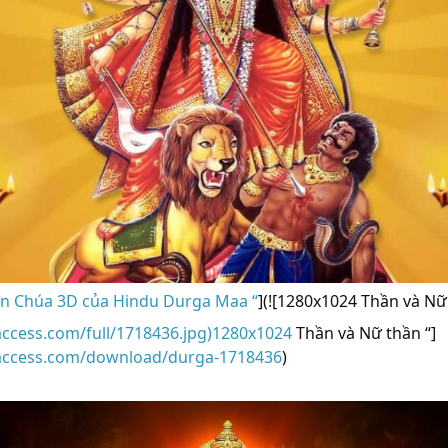
n Chúa 3D của Hindu Durga Maa “
](![1280x1024 Thần và Nữ
access.com/full/1718436.jpg)1280x1024
Thần và Nữ thần “]
raccess.com/download/durga-1718436
)