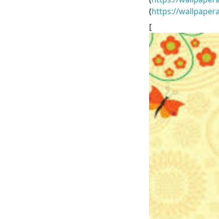
(
https://wallpape
[