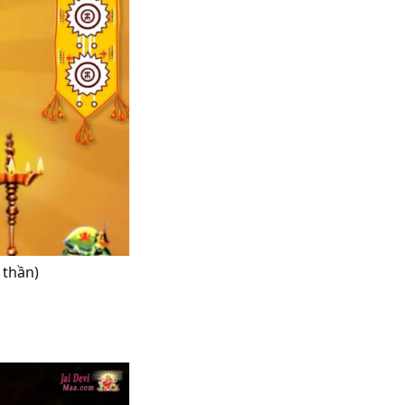
 thần)