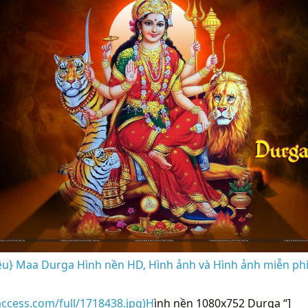
u} Maa Durga Hình nền HD, Hình ảnh và Hình ảnh miễn phí
access.com/full/1718438.jpg)H
ình nền 1080x752 Durga “]