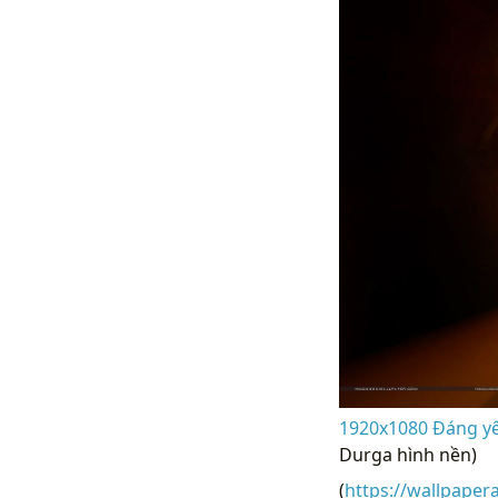
1920x1080 Đáng yê
Durga hình nền)
(
https://wallpaper