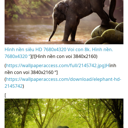
Hình nền siêu HD 7680x4320 Voi con 8k. Hình nền.
7680x4320 “
](![Hình nền con voi 3840x2160)
(
https://wallpaperaccess.com/full/2145742.jpg)H
ình
nền con voi 3840x2160 “]
(
https://wallpaperaccess.com/download/elephant-hd-
2145742
)
[