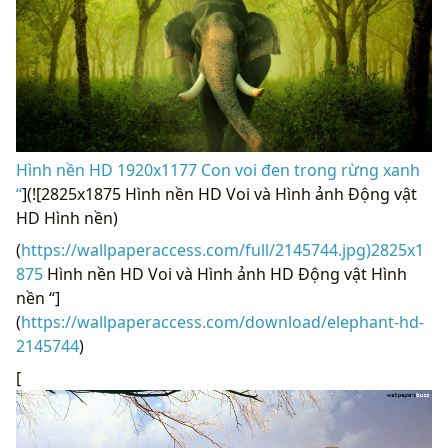
Hình nền HD 1920x1177 Con voi đen trong rừng xanh
“
](![2825x1875 Hình nền HD Voi và Hình ảnh Động vật
HD Hình nền)
(
https://wallpaperaccess.com/full/2145744.jpg)2825x1
875
Hình nền HD Voi và Hình ảnh HD Động vật Hình
nền “]
(
https://wallpaperaccess.com/download/elephant-hd-
2145744
)
[