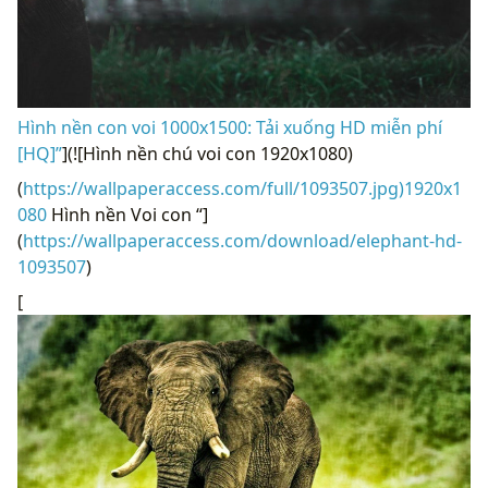
Hình nền con voi 1000x1500: Tải xuống HD miễn phí
[HQ]”
](![Hình nền chú voi con 1920x1080)
(
https://wallpaperaccess.com/full/1093507.jpg)1920x1
080
Hình nền Voi con “]
(
https://wallpaperaccess.com/download/elephant-hd-
1093507
)
[