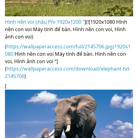
Hình nền voi châu Phi 1920x1200 “
](![1920x1080 Hình
nền con voi Máy tính để bàn. Hình nền con voi, Hình
ảnh con voi)
(
https://wallpaperaccess.com/full/2145706.jpg)1920x1
080
Hình nền con voi Máy tính để bàn. Hình nền con
voi, Hình ảnh con voi “]
(
https://wallpaperaccess.com/download/elephant-hd-
2145706
)
[