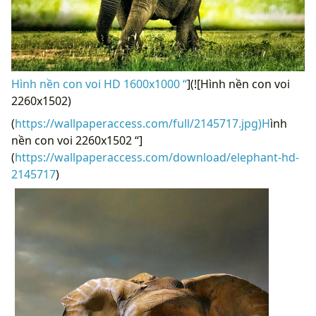
Hình nền con voi HD 1600x1000 “
](![Hình nền con voi
2260x1502)
(
https://wallpaperaccess.com/full/2145717.jpg)H
ình
nền con voi 2260x1502 “]
(
https://wallpaperaccess.com/download/elephant-hd-
2145717
)