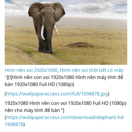
Hình nền voi 2560x1600, Hình nền voi thời tiết có mây
“
](![Hình nền con voi 1920x1080 Hình nền máy tính để
bàn 1920x1080 Full HD (1080p))
(
https://wallpaperaccess.com/full/1698878.jpg
)
1920x1080 Hình nền con voi 1920x1080 Full HD (1080p)
nền cho máy tính để bàn “]
(
https://wallpaperaccess.com/download/elephant-hd-
1698878
)