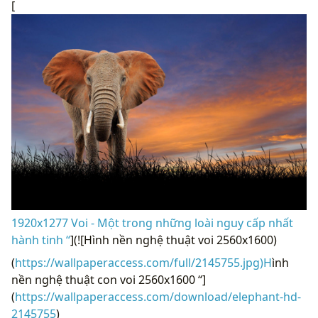
[
1920x1277 Voi - Một trong những loài nguy cấp nhất
hành tinh “
](![Hình nền nghệ thuật voi 2560x1600)
(
https://wallpaperaccess.com/full/2145755.jpg)H
ình
nền nghệ thuật con voi 2560x1600 “]
(
https://wallpaperaccess.com/download/elephant-hd-
2145755
)