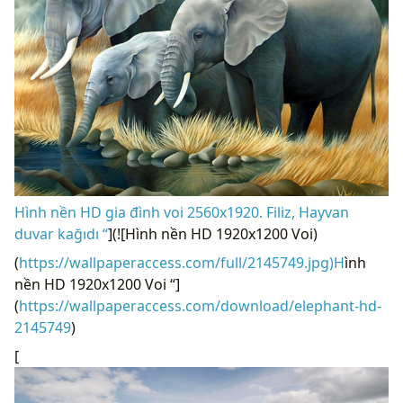
Hình nền HD gia đình voi 2560x1920. Filiz, Hayvan
duvar kağıdı “
](![Hình nền HD 1920x1200 Voi)
(
https://wallpaperaccess.com/full/2145749.jpg)H
ình
nền HD 1920x1200 Voi “]
(
https://wallpaperaccess.com/download/elephant-hd-
2145749
)
[