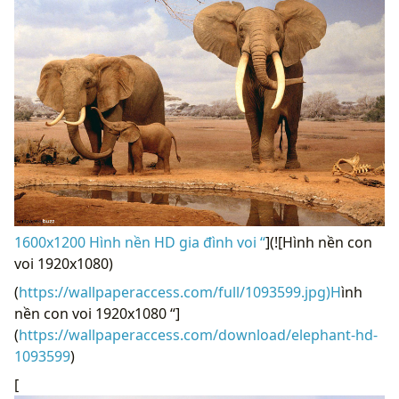
1600x1200 Hình nền HD gia đình voi “
](![Hình nền con
voi 1920x1080)
(
https://wallpaperaccess.com/full/1093599.jpg)H
ình
nền con voi 1920x1080 “]
(
https://wallpaperaccess.com/download/elephant-hd-
1093599
)
[