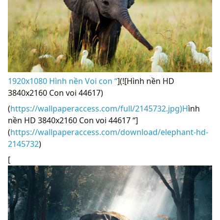
1920x1080 Hình nền Voi con “
](![Hình nền HD
3840x2160 Con voi 44617)
(
https://wallpaperaccess.com/full/2145732.jpg)H
ình
nền HD 3840x2160 Con voi 44617 “]
(
https://wallpaperaccess.com/download/elephant-hd-
2145732
)
[