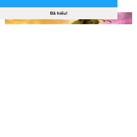
[
Đã hiểu!
1600x1200 Hình ảnh Con voi Hình nền Hình nền HD Tải
xuống miễn phí “
](![1920x1080 Kerala Elephant Hình
nền, Hình ảnh)