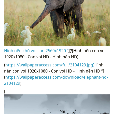
Hình nền chú voi con 2560x1920 “
](![Hình nền con voi
1920x1080 - Con voi HD - Hình nền HD)
(
https://wallpaperaccess.com/full/2104129.jpg)H
ình
nền con voi 1920x1080 - Con voi HD - Hình nền HD “]
(
https://wallpaperaccess.com/download/elephant-hd-
2104129
)
[