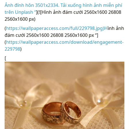
Ảnh đính hôn 3501x2334. Tải xuống hình ảnh miễn phí
trên Unplash “
](![Hình ảnh đám cưới 2560x1600 26808
2560x1600 px)
(
https://wallpaperaccess.com/full/229798.jpg)H
ình ảnh
đám cưới 2560x1600 26808 2560x1600 px “]
(
https://wallpaperaccess.com/download/engagement-
229798
)
[