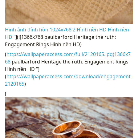
Hình ảnh đính hôn 1024x768 2 Hình nền HD Hình nền
HD “
](![1366x768 paulbarford Heritage the ruth:
Engagement Rings Hình nền HD)
(
https://wallpaperaccess.com/full/2120165.jpg)1366x7
68
paulbarford Heritage the ruth: Engagement Rings
Hình nền HD “]
(
https://wallpaperaccess.com/download/engagement-
2120165
)
[