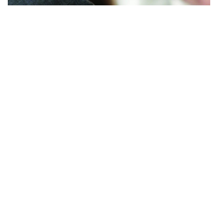
Nhẫn Đính Hôn 1291x1454 Tay Trai Và Gái - Hình Nền
HD “
](![Hình nền 1920x1080 Engagement Wallpaper)
(
https://wallpaperaccess.com/full/2120222.jpg)H
ình
nền 1920x1080 Engagement Wallpaper “]
(
https://wallpaperaccess.com/download/engagement-
2120222
)
[