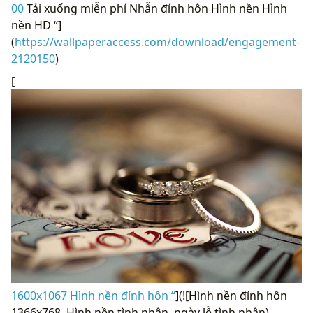
00
Tải xuống miễn phí Nhẫn đính hôn Hình nền Hình
nền HD “]
(
https://wallpaperaccess.com/download/engagement-
2120150
)
[
1600x1067 Hình nền đính hôn “
](![Hình nền đính hôn
1366x768. Hình nền tình nhân, ngày lễ tình nhân)