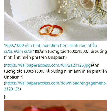
1600x1000 nền hình nền đính hôn. Hình nền nhẫn
cưới, Đám cưới “
](![Ảnh tương tác 1000x1500. Tải xuống
hình ảnh miễn phí trên Unsplash)
(
https://wallpaperaccess.com/full/2120126.jpg
)Ảnh
tương tác 1000x1500. Tải xuống hình ảnh miễn phí trên
Unplash “]
(
https://wallpaperaccess.com/download/engagement-
2120126
)
[