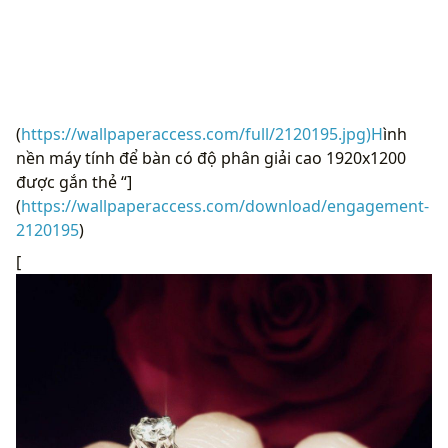
(
https://wallpaperaccess.com/full/2120195.jpg)H
ình
nền máy tính để bàn có độ phân giải cao 1920x1200
được gắn thẻ “]
(
https://wallpaperaccess.com/download/engagement-
2120195
)
[