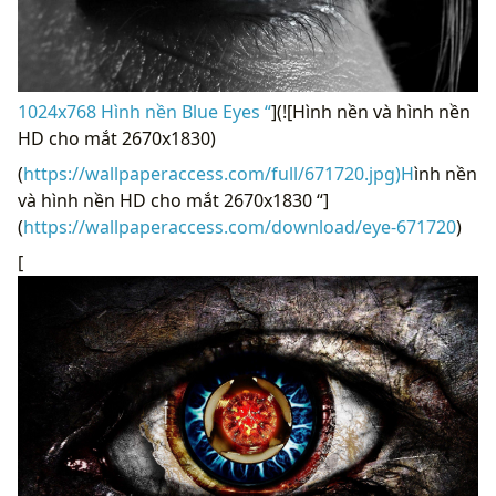
1024x768 Hình nền Blue Eyes “
](![Hình nền và hình nền
HD cho mắt 2670x1830)
(
https://wallpaperaccess.com/full/671720.jpg)H
ình nền
và hình nền HD cho mắt 2670x1830 “]
(
https://wallpaperaccess.com/download/eye-671720
)
[