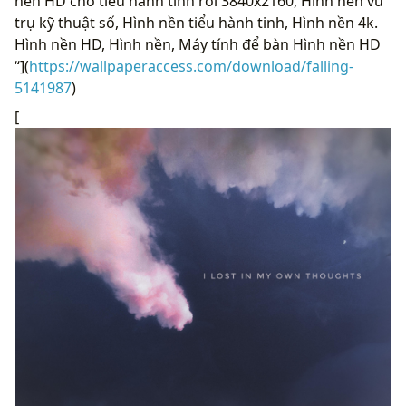
nền HD cho tiểu hành tinh rơi 3840x2160, Hình nền vũ
trụ kỹ thuật số, Hình nền tiểu hành tinh, Hình nền 4k.
Hình nền HD, Hình nền, Máy tính để bàn Hình nền HD
“](
https://wallpaperaccess.com/download/falling-
5141987
)
[