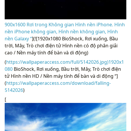
900x1600 Rơi trong Không gian Hình nền iPhone. Hình
nền iPhone không gian, Hình nền không gian, Hình
nền Galaxy “
](![1920x1080 BioShock, Rơi xuống, Bầu
trời, Mây, Trò chơi điện tử Hình nền có độ phân giải
cao / Nền máy tính để bàn và di động)
(
https://wallpaperaccess.com/full/5142026.jpg)1920x1
080
BioShock, Rơi xuống, Bầu trời, Mây, Trò chơi điện
tử Hình nền HD / Nền máy tính để bàn và di động “]
(
https://wallpaperaccess.com/download/falling-
5142026
)
[