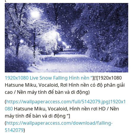
1920x1080 Live Snow Falling Hình nền “
](![1920x1080
Hatsune Miku, Vocaloid, Rơi Hình nền có độ phân giải
cao / Nền máy tính để bàn và di động)
(
https://wallpaperaccess.com/full/5142079.jpg)1920x1
080
Hatsune Miku, Vocaloid, Hình nền rơi HD / Nền
máy tính để bàn và di động “]
(
https://wallpaperaccess.com/download/falling-
5142079
)