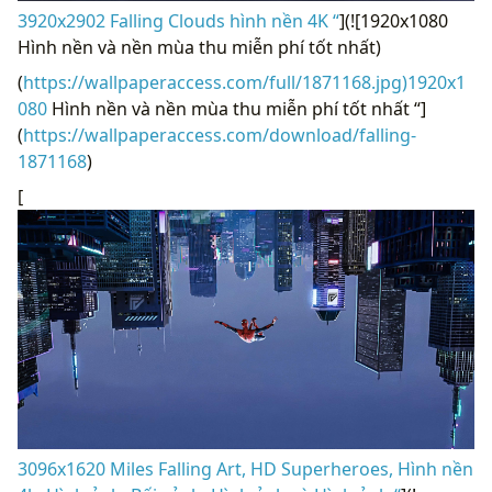
3920x2902 Falling Clouds hình nền 4K “
](![1920x1080
Hình nền và nền mùa thu miễn phí tốt nhất)
(
https://wallpaperaccess.com/full/1871168.jpg)1920x1
080
Hình nền và nền mùa thu miễn phí tốt nhất “]
(
https://wallpaperaccess.com/download/falling-
1871168
)
[
3096x1620 Miles Falling Art, HD Superheroes, Hình nền