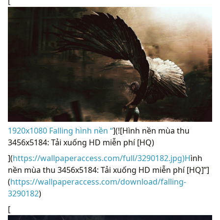
[
1920x1080 Falling hình nền “
](![Hình nền mùa thu
3456x5184: Tải xuống HD miễn phí [HQ)
](
https://wallpaperaccess.com/full/3290182.jpg)H
ình
nền mùa thu 3456x5184: Tải xuống HD miễn phí [HQ]”]
(
https://wallpaperaccess.com/download/falling-
3290182
)
[