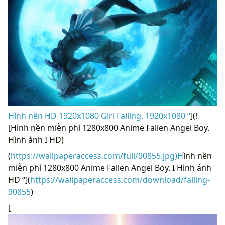
Hình nền HD 1920x1080 Girl Falling. 1920x1080 “
](!
[Hình nền miễn phí 1280x800 Anime Fallen Angel Boy.
Hình ảnh I HD)
(
https://wallpaperaccess.com/full/90855.jpg)H
ình nền
miễn phí 1280x800 Anime Fallen Angel Boy. I Hình ảnh
HD “](
https://wallpaperaccess.com/download/falling-
90855
)
[