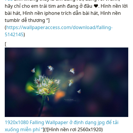
hãy chỉ cho em trái tim anh đang ở đâu ❤️. Hình nền lời
bài hát, Hình nền iphone trích dẫn bài hát, Hình nền
tumblr dễ thương “]
(
https://wallpaperaccess.com/download/falling-
5142145
)
[
1920x1080 Falling Wallpaper ở định dạng jpg để tải
xuống miễn phí “
](![Hình nền rơi 2560x1920)