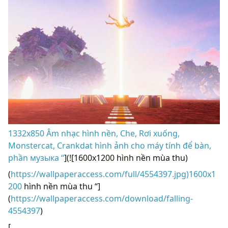
1332x850 Âm nhạc hình nền, Che, Rơi xuống,
Monstercat, Crankdat hình ảnh cho máy tính để bàn,
phần музыка “
](![1600x1200 hình nền mùa thu)
(
https://wallpaperaccess.com/full/4554397.jpg)1600x1
200
hình nền mùa thu “]
(
https://wallpaperaccess.com/download/falling-
4554397
)
[