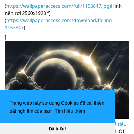
(
https://wallpaperaccess.com/full/1153847.jpg)H
ình
nền rơi 2560x1920 “]
(
https://wallpaperaccess.com/download/falling-
1153847
)
[
Trang web này sử dụng Cookies để cải thiện
trải nghiệm của bạn.
Tìm hiểu thêm
Hình nền Tiểu hành tinh rơi 1280x804. Kho ảnh về tiểu
Đã hiểu!
hành tinh đang rơi “
](![1920x1080 Kháng chiến Fall Of