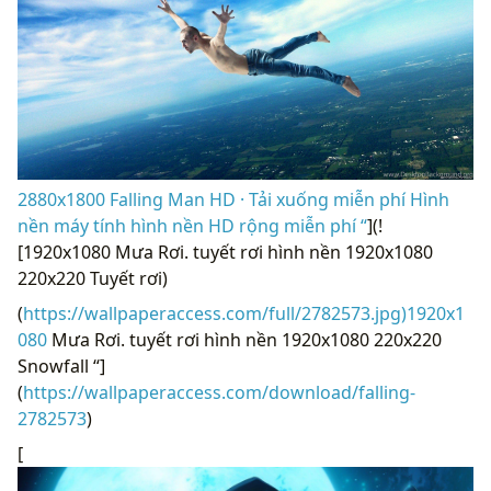
2880x1800 Falling Man HD · Tải xuống miễn phí Hình
nền máy tính hình nền HD rộng miễn phí “
](!
[1920x1080 Mưa Rơi. tuyết rơi hình nền 1920x1080
220x220 Tuyết rơi)
(
https://wallpaperaccess.com/full/2782573.jpg)1920x1
080
Mưa Rơi. tuyết rơi hình nền 1920x1080 220x220
Snowfall “]
(
https://wallpaperaccess.com/download/falling-
2782573
)
[