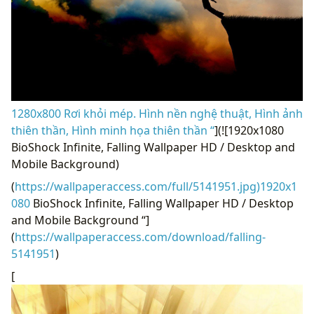
1280x800 Rơi khỏi mép. Hình nền nghệ thuật, Hình ảnh
thiên thần, Hình minh họa thiên thần “
](![1920x1080
BioShock Infinite, Falling Wallpaper HD / Desktop and
Mobile Background)
(
https://wallpaperaccess.com/full/5141951.jpg)1920x1
080
BioShock Infinite, Falling Wallpaper HD / Desktop
and Mobile Background “]
(
https://wallpaperaccess.com/download/falling-
5141951
)
[