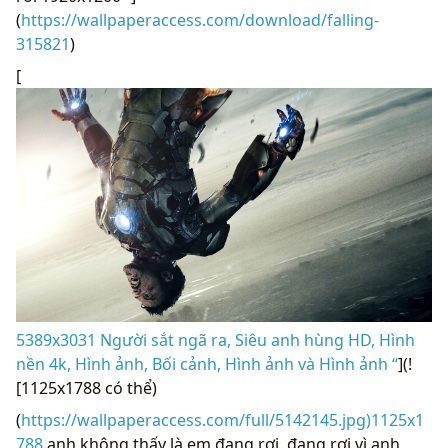
(
https://wallpaperaccess.com/download/falling-
315821
)
[
5389x3031 Người sắt ngã ra, Siêu anh hùng HD, Hình
nền 4k, Hình ảnh, Bối cảnh, Hình ảnh và Hình ảnh “
](!
[1125x1788 có thể)
(
https://wallpaperaccess.com/full/5142145.jpg)1125x1
788
anh không thấy là em đang rơi, đang rơi vì anh,