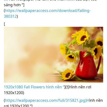
sáng hơn “]
(
https://wallpaperaccess.com/download/falling-
380312
)
[
1920x1080 Fall Flowers hình nền “
](![Hình nền rơi
1920x1200)
(
https://wallpaperaccess.com/full/315821.jpg)H
ình nền
rơi 1920x1200 “]