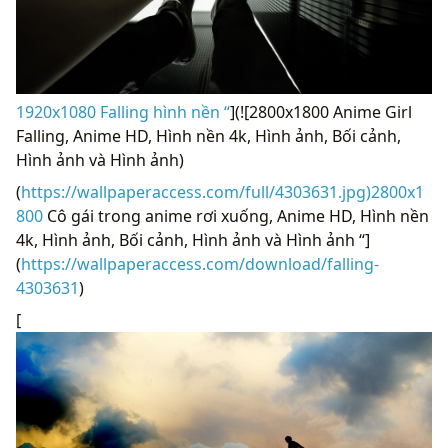
1920x1080 Falling hình nền “
](![2800x1800 Anime Girl
Falling, Anime HD, Hình nền 4k, Hình ảnh, Bối cảnh,
Hình ảnh và Hình ảnh)
(
https://wallpaperaccess.com/full/4303631.jpg)2800x1
800
Cô gái trong anime rơi xuống, Anime HD, Hình nền
4k, Hình ảnh, Bối cảnh, Hình ảnh và Hình ảnh “]
(
https://wallpaperaccess.com/download/falling-
4303631
)
[