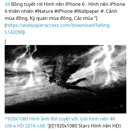
34
Bông tuyết rơi Hình nền iPhone 6 - Hình nền iPhone
6 thiên nhiên #Nature #iPhone #Wallpaper #. Cảnh
mùa đông, Kỳ quan mùa đông, Các mùa “]
(
https://wallpaperaccess.com/download/falling-
5142096
)
[
1920x1080 Hình ảnh Rơi tuyệt vời. Gói hình nền 4K
Ultra HD 2016 v.66 “
](![1920x1080 Stars Hình nền HD)