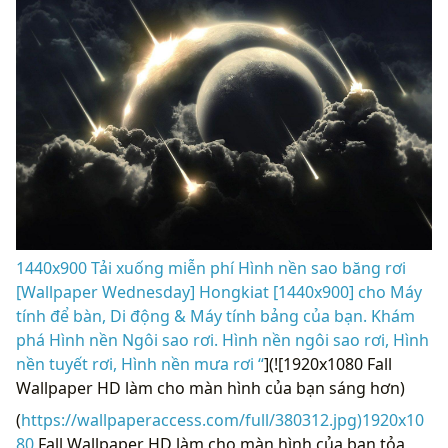
1440x900 Tải xuống miễn phí Hình nền sao băng rơi
[Wallpaper Wednesday] Hongkiat [1440x900] cho Máy
tính để bàn, Di động & Máy tính bảng của bạn. Khám
phá Hình nền Ngôi sao rơi. Hình nền ngôi sao rơi, Hình
nền tuyết rơi, Hình nền mưa rơi “
](![1920x1080 Fall
Wallpaper HD làm cho màn hình của bạn sáng hơn)
(
https://wallpaperaccess.com/full/380312.jpg)1920x10
80
Fall Wallpaper HD làm cho màn hình của bạn tỏa