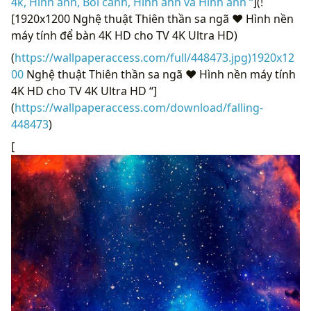
4k, Hình ảnh, Bối cảnh, Hình ảnh và Hình ảnh “
](!
[1920x1200 Nghệ thuật Thiên thần sa ngã ❤ Hình nền
máy tính để bàn 4K HD cho TV 4K Ultra HD)
(
https://wallpaperaccess.com/full/448473.jpg)1920x12
00
Nghệ thuật Thiên thần sa ngã ❤ Hình nền máy tính
4K HD cho TV 4K Ultra HD “]
(
https://wallpaperaccess.com/download/falling-
448473
)
[