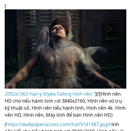
[
2092x1362 Harry Styles Falling hình nền “
](![Hình nền
HD cho tiểu hành tinh rơi 3840x2160, Hình nền vũ trụ
kỹ thuật số, Hình nền tiểu hành tinh, Hình nền 4k. Hình
nền HD, Hình nền, Máy tính để bàn Hình nền HD)
(
https://wallpaperaccess.com/full/5141987.jpg)H
ình