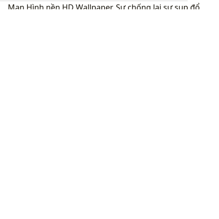
Man Hình nền HD Wallpaper. Sự chống lại sự sụp đổ
của con người, Sự sụp đổ của con người, Hình nền hộp
sọ)
(
https://wallpaperaccess.com/full/2930006.jpg)1920x1
080
Kháng chiến Fall Of Man Hình nền HD Wallpaper.
Sự kháng cự của con người, The fall man, Skull hình
nền “](
https://wallpaperaccess.com/download/falling-
2930006
)
[