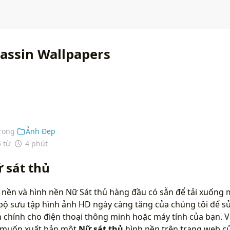
assin Wallpapers
rong
Ảnh Đẹp
5 từ
4 phút
 sát thủ
 nền và hình nền Nữ Sát thủ hàng đầu có sẵn để tải xuống m
bộ sưu tập hình ảnh HD ngày càng tăng của chúng tôi để s
chính cho điện thoại thông minh hoặc máy tính của bạn. Vu
n muốn xuất bản một
Nữ sát thủ
hình nền trên trang web củ