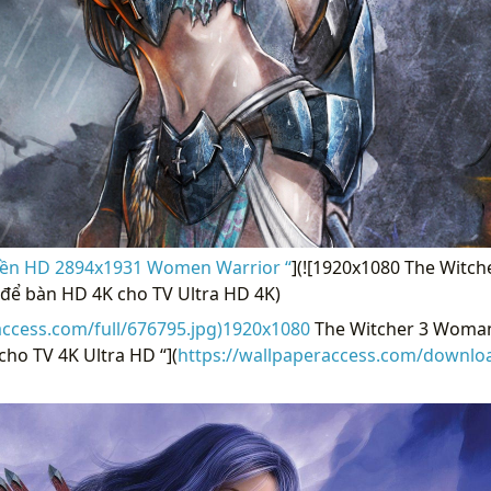
nền HD 2894x1931 Women Warrior “
](![1920x1080 The Witc
 để bàn HD 4K cho TV Ultra HD 4K)
access.com/full/676795.jpg)1920x1080
The Witcher 3 Woma
cho TV 4K Ultra HD “](
https://wallpaperaccess.com/downlo