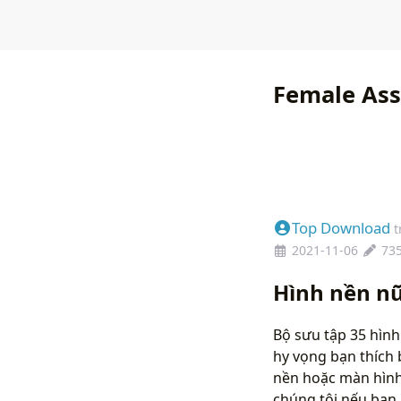
Female Ass
Top Download
t
2021-11-06
73
Hình nền nữ
Bộ sưu tập 35 hình
hy vọng bạn thích 
nền hoặc màn hình 
chúng tôi nếu bạ