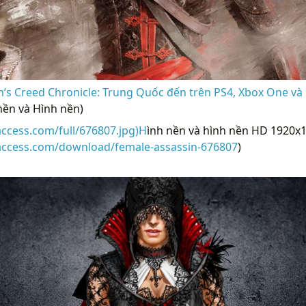
’s Creed Chronicle: Trung Quốc đến trên PS4, Xbox One và 
nền và Hình nền)
access.com/full/676807.jpg)H
ình nền và hình nền HD 1920x1
raccess.com/download/female-assassin-676807
)