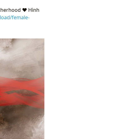
otherhood ❤ Hình
load/female-