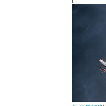
[
1920x1080 Hood HD