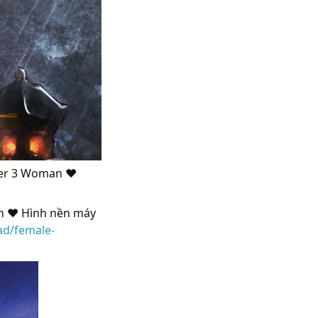
her 3 Woman ❤
n ❤ Hình nền máy
ad/female-