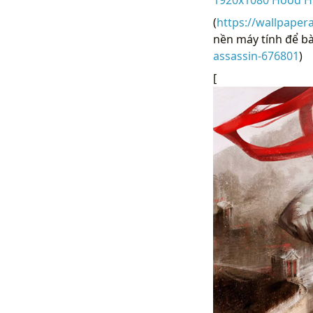
(
https://wallpaper
nền máy tính để bà
assassin-676801
)
[