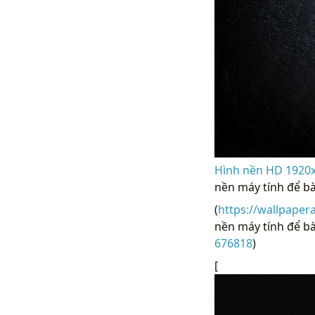
Hình nền HD 1920x
nền máy tính để b
(
https://wallpaper
nền máy tính để bà
676818
)
[