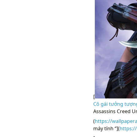
[
Cô gái tưởng tượng
Assassins Creed Un
(
https://wallpaper
máy tính “](
https: