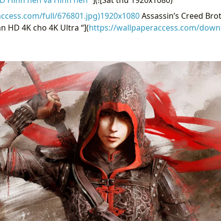
access.com/full/676801.jpg)1920x1080
Assassin’s Creed Br
n HD 4K cho 4K Ultra “](
https://wallpaperaccess.com/down