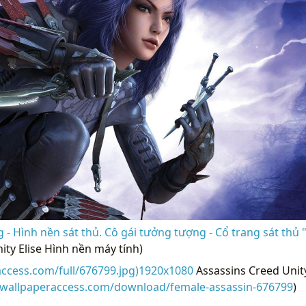
 - Hình nền sát thủ. Cô gái tưởng tượng - Cổ trang sát thủ 
ity Elise Hình nền máy tính)
access.com/full/676799.jpg)1920x1080
Assassins Creed Unity
//wallpaperaccess.com/download/female-assassin-676799
)