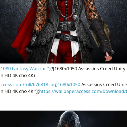
1080 Fantasy Warrior “
](![1680x1050 Assassins Creed Unit
àn HD 4K cho 4K)
access.com/full/676818.jpg)1680x1050
Assassins Creed Unit
n HD 4K cho 4K “](
https://wallpaperaccess.com/download/f