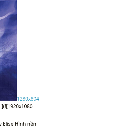
1280x804
"
](![1920x1080
 Elise Hình nền